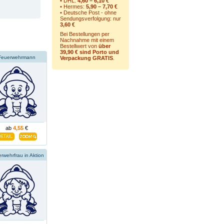
• DHL:
4,60 – 6,10 €
• Hermes:
5,90 – 7,70 €
• Deutsche Post - ohne
Sendungsverfolgung:
nur
3,60 €
Bei Bestellungen per
Nachnahme mit einem
Bestellwert von
über
39,90 € sind Porto und
Feuerwehrmann
Verpackung GRATIS
.
ab
4,55
€
rwehrfrau in Aktion