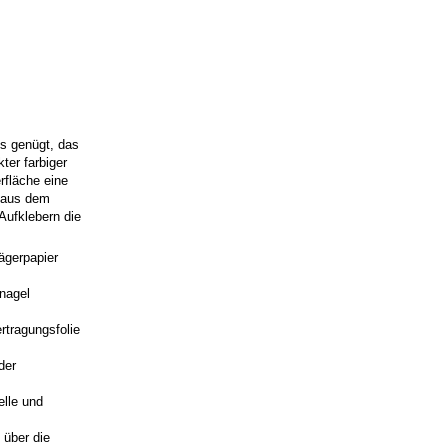
Es genügt, das
ter farbiger
rfläche eine
o aus dem
Aufklebern die
ägerpapier
rnagel
rtragungsfolie
der
elle und
 über die