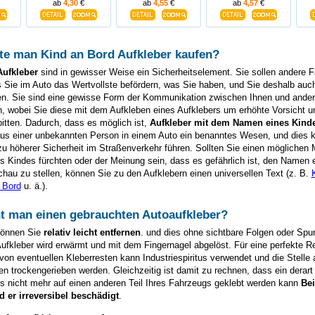
ab
4,30
€
ab
4,55
€
ab
4,57
€
te man Kind an Bord Aufkleber kaufen?
Aufkleber
sind in gewisser Weise ein Sicherheitselement. Sie sollen andere F
 Sie im Auto das Wertvollste befördern, was Sie haben, und Sie deshalb auc
ren. Sie sind eine gewisse Form der Kommunikation zwischen Ihnen und ande
, wobei Sie diese mit dem Aufkleben eines Aufklebers um erhöhte Vorsicht u
bitten. Dadurch, dass es möglich ist,
Aufkleber mit dem Namen eines Kind
 aus einer unbekannten Person in einem Auto ein benanntes Wesen, und dies 
u höherer Sicherheit im Straßenverkehr führen. Sollten Sie einen möglichen
Kindes fürchten oder der Meinung sein, dass es gefährlich ist, den Namen 
Schau zu stellen, können Sie zu den Aufklebern einen universellen Text (z. B.
 Bord
u. ä.).
nt man einen gebrauchten Autoaufkleber?
können Sie
relativ leicht entfernen
. und dies ohne sichtbare Folgen oder Sp
ufkleber wird erwärmt und mit dem Fingernagel abgelöst. Für eine perfekte R
 von eventuellen Kleberresten kann Industriespiritus verwendet und die Stelle
n trockengerieben werden. Gleichzeitig ist damit zu rechnen, dass ein derart 
ts nicht mehr auf einen anderen Teil Ihres Fahrzeugs geklebt werden kann
Be
er irreversibel beschädigt
.