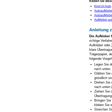
Kleben Sie dies
Kind im Auto
Autoaufkleb
Autoaufklebe
Aufkleber au
Anleitung 
Die Aufkleber
richtige Verfah
Aufkleber oder
klare Übertragu
Trägerpapier, d
folgende Vorge
Legen Sie d
nach unten.
Glätten Sie 
gründlich un
Drehen Sie 
nach unten 
Ziehen Sie d
Übertragungs
Bringen Sie
kleben Sie e
Streichen Si