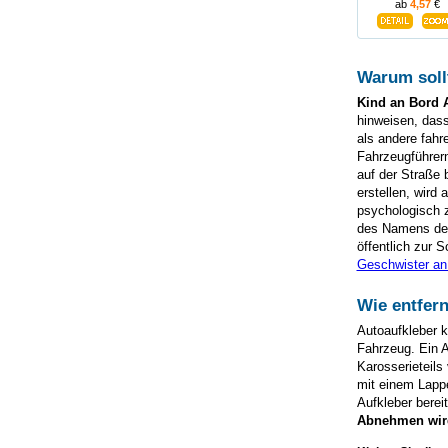
ab
4,57
€
Warum soll
Kind an Bord 
hinweisen, dass
als andere fah
Fahrzeugführern
auf der Straße 
erstellen, wird
psychologisch z
des Namens des 
öffentlich zur 
Geschwister an
Wie entfer
Autoaufkleber 
Fahrzeug. Ein A
Karosserieteils
mit einem Lappe
Aufkleber berei
Abnehmen wird 