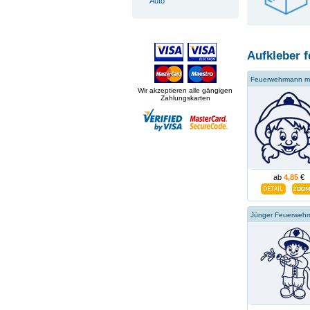
Auto
Aufkleber 
Wir akzeptieren alle gängigen
Zahlungskarten
ab
4,85
€
Jünger Feuerweh