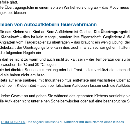
folie glatt.
ie Übertragungsfolie in einem spitzen Winkel vorsichtig ab – das Motiv muss
geklebt bleiben.
Kleben von Autoaufklebern feuerwehrmann
für das Kleben von Kind an Bord Aufklebern ist Geduld!
Die Übertragungsfoli
 Klebekraft
– dies ist kein Mangel, sondern ihre Eigenschaft. Gegliederte Auf
 Anglätten vom Trägerpapier zu übertragen – das braucht ein wenig Übung, de
Klebekraft der Übertragungsfolie kann dies auch mal schlechter gehen. Halten 
 die folgenden Regeln ein:
 darf es nicht zu warm und auch nicht zu kalt sein – die Temperatur der zu 
 zwischen 15 °C und 30 °C liegen.
ie bei direkter Sonneneinstrahlung oder bei Frost – dies verkürzt die Lebensd
d sie halten nicht am Auto.
tets auf eine saubere, mit Industriespiritus entfettete und wachsfreie Oberflä
sich beim Kleben Zeit – auch bei falschem Aufkleben lassen sich die Aufklebe
keine Gewalt an und gehen Sie während des gesamten Klebens vorsichtig vo
ie Aufkleber nicht unter einen Scheibenwischer oder auf eine beanspruchte St
n
DOKI DOKI s.r.o.
Das Angebot umfasst
471 Aufkleber mit dem Namen eines Kindes