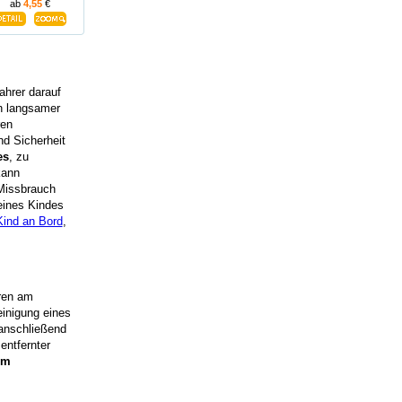
ab
4,55
€
ahrer darauf
h langsamer
ren
nd Sicherheit
es
, zu
kann
 Missbrauch
eines Kindes
Kind an Bord
,
uren am
einigung eines
 anschließend
entfernter
im