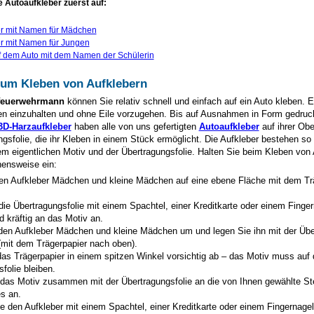
e Autoaufkleber zuerst auf:
er mit Namen für Mädchen
r mit Namen für Jungen
f dem Auto mit dem Namen der Schülerin
zum Kleben von Aufklebern
 feuerwehrmann
können Sie relativ schnell und einfach auf ein Auto kleben. 
ren einzuhalten und ohne Eile vorzugehen. Bis auf Ausnahmen in Form gedruck
3D-Harzaufkleber
haben alle von uns gefertigten
Autoaufkleber
auf ihrer Obe
ngsfolie, die ihr Kleben in einem Stück ermöglicht. Die Aufkleber bestehen s
em eigentlichen Motiv und der Übertragungsfolie. Halten Sie beim Kleben von 
hensweise ein:
en Aufkleber Mädchen und kleine Mädchen auf eine ebene Fläche mit dem Tr
die Übertragungsfolie mit einem Spachtel, einer Kreditkarte oder einem Finge
d kräftig an das Motiv an.
den Aufkleber Mädchen und kleine Mädchen um und legen Sie ihn mit der Übe
(mit dem Trägerpapier nach oben).
as Trägerpapier in einem spitzen Winkel vorsichtig ab – das Motiv muss auf 
folie bleiben.
 das Motiv zusammen mit der Übertragungsfolie an die von Ihnen gewählte St
s an.
e den Aufkleber mit einem Spachtel, einer Kreditkarte oder einem Fingernagel