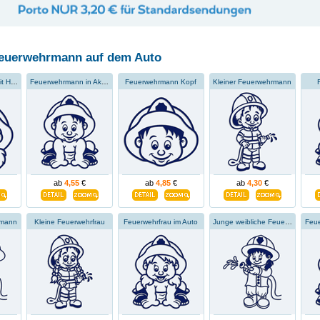
feuerwehrmann auf dem Auto
Feuerwehrmann mit Helm
Feuerwehrmann in Aktion
Feuerwehrmann Kopf
Kleiner Feuerwehrmann
ab
4,55
€
ab
4,85
€
ab
4,30
€
rmann
Kleine Feuerwehrfrau
Feuerwehrfrau im Auto
Junge weibliche Feuerwehrfrau
Feue