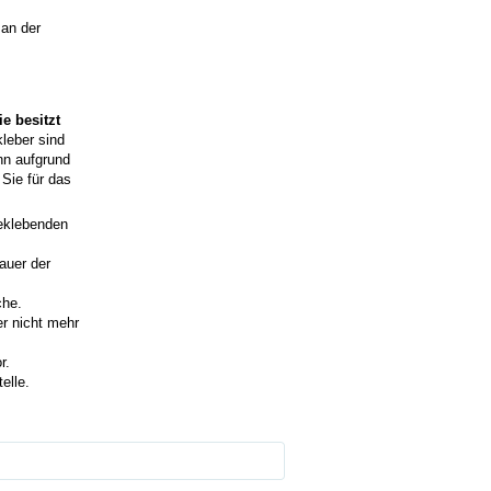
 an der
e besitzt
kleber sind
nn aufgrund
Sie für das
beklebenden
auer der
che.
r nicht mehr
r.
elle.