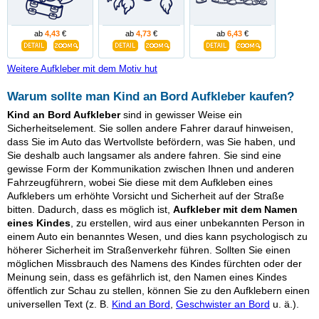
ab
4,43
€
ab
4,73
€
ab
6,43
€
Weitere Aufkleber mit dem Motiv hut
Warum sollte man Kind an Bord Aufkleber kaufen?
Kind an Bord Aufkleber
sind in gewisser Weise ein
Sicherheitselement. Sie sollen andere Fahrer darauf hinweisen,
dass Sie im Auto das Wertvollste befördern, was Sie haben, und
Sie deshalb auch langsamer als andere fahren. Sie sind eine
gewisse Form der Kommunikation zwischen Ihnen und anderen
Fahrzeugführern, wobei Sie diese mit dem Aufkleben eines
Aufklebers um erhöhte Vorsicht und Sicherheit auf der Straße
bitten. Dadurch, dass es möglich ist,
Aufkleber mit dem Namen
eines Kindes
, zu erstellen, wird aus einer unbekannten Person in
einem Auto ein benanntes Wesen, und dies kann psychologisch zu
höherer Sicherheit im Straßenverkehr führen. Sollten Sie einen
möglichen Missbrauch des Namens des Kindes fürchten oder der
Meinung sein, dass es gefährlich ist, den Namen eines Kindes
öffentlich zur Schau zu stellen, können Sie zu den Aufklebern einen
universellen Text (z. B.
Kind an Bord
,
Geschwister an Bord
u. ä.).