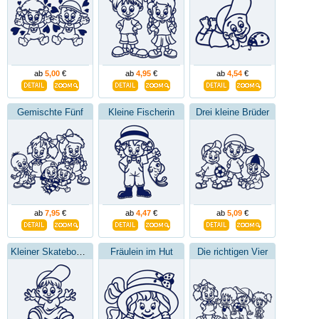
ab
5,00
€
ab
4,95
€
ab
4,54
€
Gemischte Fünf
Kleine Fischerin
Drei kleine Brüder
ab
7,95
€
ab
4,47
€
ab
5,09
€
Kleiner Skateboarder
Fräulein im Hut
Die richtigen Vier