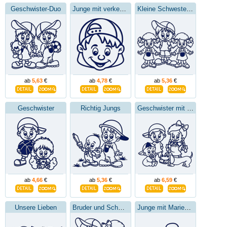
Geschwister-Duo
Junge mit verkehrtem Hut
Kleine Schwestern mit einem Bruder
ab
5,63
€
ab
4,78
€
ab
5,36
€
Geschwister
Richtig Jungs
Geschwister mit kleinem Dackel
ab
4,66
€
ab
5,36
€
ab
6,59
€
Unsere Lieben
Bruder und Schwester
Junge mit Marienkäfer