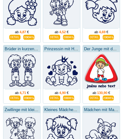
ab
4,87
€
ab
4,52
€
ab
4,69
€
Brüder in kurzen Hosen
Prinzessin mit Herzen
Der Junge mit dem Kappe
ab
4,71
€
ab
4,90
€
ab
130,90
€
Zwillinge mit kleiner Schwester
Kleines Mädchen mit Plüschtier
Mädchen mit Marienkäfer