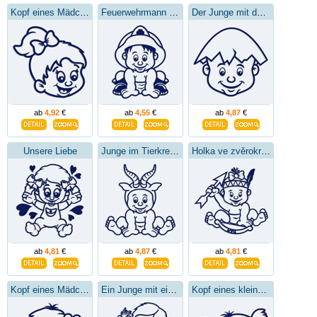
Kopf eines Mädchens
Feuerwehrmann in Aktion
Der Junge mit der Muschel
ab
4,92
€
ab
4,55
€
ab
4,87
€
Unsere Liebe
Junge im Tierkreiszeichen Steinbock
Holka ve zvěrokruhu střelce
ab
4,81
€
ab
4,87
€
ab
4,81
€
Kopf eines Mädchens mit einer Blume
Ein Junge mit einer Krankenschwester
Kopf eines kleinen Mädchens