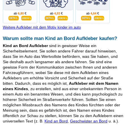
ab
6,80
€
ab
4,93
€
ab
4,64
€
Weitere Aufkleber mit dem Motiv kinder im auto
Warum sollte man Kind an Bord Aufkleber kaufen?
Kind an Bord Aufkleber
sind in gewisser Weise ein
Sicherheitselement. Sie sollen andere Fahrer darauf hinweisen,
dass Sie im Auto das Wertvollste befördern, was Sie haben, und
Sie deshalb auch langsamer als andere fahren. Sie sind eine
gewisse Form der Kommunikation zwischen Ihnen und anderen
Fahrzeugführern, wobei Sie diese mit dem Aufkleben eines
Aufklebers um erhöhte Vorsicht und Sicherheit auf der Straße
bitten. Dadurch, dass es möglich ist,
Aufkleber mit dem Namen
eines Kindes
, zu erstellen, wird aus einer unbekannten Person in
einem Auto ein benanntes Wesen, und dies kann psychologisch zu
höherer Sicherheit im Straßenverkehr führen. Sollten Sie einen
möglichen Missbrauch des Namens des Kindes fürchten oder der
Meinung sein, dass es gefährlich ist, den Namen eines Kindes
öffentlich zur Schau zu stellen, können Sie zu den Aufklebern einen
universellen Text (z. B.
Kind an Bord
,
Geschwister an Bord
u. ä.).