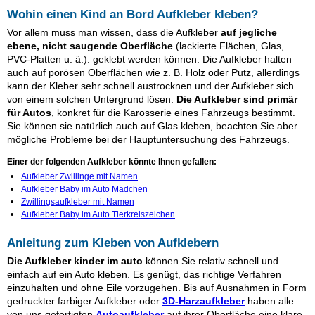
Wohin einen Kind an Bord Aufkleber kleben?
Vor allem muss man wissen, dass die Aufkleber
auf jegliche
ebene, nicht saugende Oberfläche
(lackierte Flächen, Glas,
PVC-Platten u. ä.). geklebt werden können. Die Aufkleber halten
auch auf porösen Oberflächen wie z. B. Holz oder Putz, allerdings
kann der Kleber sehr schnell austrocknen und der Aufkleber sich
von einem solchen Untergrund lösen.
Die Aufkleber sind primär
für Autos
, konkret für die Karosserie eines Fahrzeugs bestimmt.
Sie können sie natürlich auch auf Glas kleben, beachten Sie aber
mögliche Probleme bei der Hauptuntersuchung des Fahrzeugs.
Einer der folgenden Aufkleber könnte Ihnen gefallen:
Aufkleber Zwillinge mit Namen
Aufkleber Baby im Auto Mädchen
Zwillingsaufkleber mit Namen
Aufkleber Baby im Auto Tierkreiszeichen
Anleitung zum Kleben von Aufklebern
Die Aufkleber kinder im auto
können Sie relativ schnell und
einfach auf ein Auto kleben. Es genügt, das richtige Verfahren
einzuhalten und ohne Eile vorzugehen. Bis auf Ausnahmen in Form
gedruckter farbiger Aufkleber oder
3D-Harzaufkleber
haben alle
von uns gefertigten
Autoaufkleber
auf ihrer Oberfläche eine klare