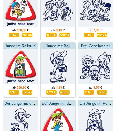
ab
130,90
€
ab
6,18
€
ab
7,85
€
Junge im Rollstuhl
Junge mit Ball
Drei Geschwister
ab
130,90
€
ab
4,19
€
ab
5,57
€
Der Junge mit dem Ball
Der Junge mit dem Ball
Ein Junge im Rollstuhl