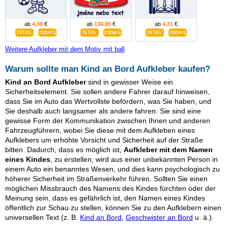
ab
4,38
€
ab
130,90
€
ab
4,31
€
Weitere Aufkleber mit dem Motiv mit ball
Warum sollte man Kind an Bord Aufkleber kaufen?
Kind an Bord Aufkleber
sind in gewisser Weise ein
Sicherheitselement. Sie sollen andere Fahrer darauf hinweisen,
dass Sie im Auto das Wertvollste befördern, was Sie haben, und
Sie deshalb auch langsamer als andere fahren. Sie sind eine
gewisse Form der Kommunikation zwischen Ihnen und anderen
Fahrzeugführern, wobei Sie diese mit dem Aufkleben eines
Aufklebers um erhöhte Vorsicht und Sicherheit auf der Straße
bitten. Dadurch, dass es möglich ist,
Aufkleber mit dem Namen
eines Kindes
, zu erstellen, wird aus einer unbekannten Person in
einem Auto ein benanntes Wesen, und dies kann psychologisch zu
höherer Sicherheit im Straßenverkehr führen. Sollten Sie einen
möglichen Missbrauch des Namens des Kindes fürchten oder der
Meinung sein, dass es gefährlich ist, den Namen eines Kindes
öffentlich zur Schau zu stellen, können Sie zu den Aufklebern einen
universellen Text (z. B.
Kind an Bord
,
Geschwister an Bord
u. ä.).