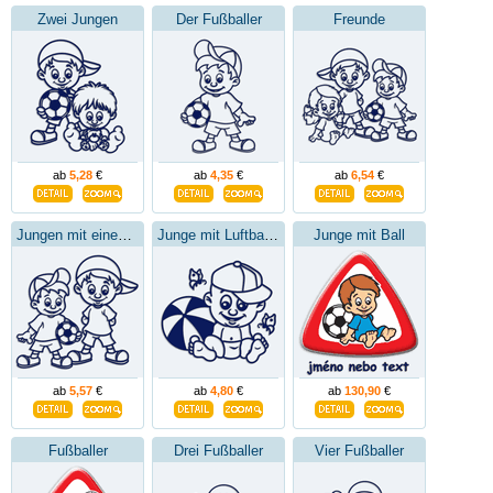
Zwei Jungen
Der Fußballer
Freunde
ab
5,28
€
ab
4,35
€
ab
6,54
€
Jungen mit einem Fußball
Junge mit Luftballon
Junge mit Ball
ab
5,57
€
ab
4,80
€
ab
130,90
€
Fußballer
Drei Fußballer
Vier Fußballer