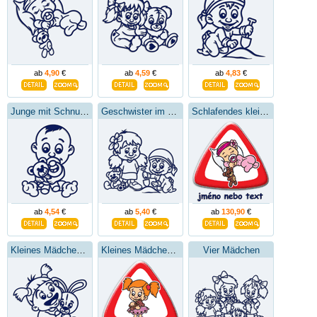
ab
4,90
€
ab
4,59
€
ab
4,83
€
Junge mit Schnuller
Geschwister im Sandkasten
Schlafendes kleines Mädchen
ab
4,54
€
ab
5,40
€
ab
130,90
€
Kleines Mädchen mit einem Stofftier
Kleines Mädchen in einem Kleid
Vier Mädchen