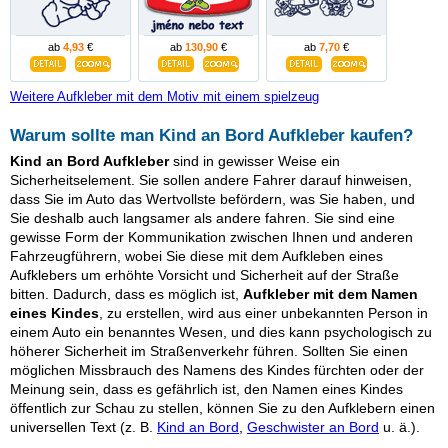
ab
4,93
€
ab
130,90
€
ab
7,70
€
Weitere Aufkleber mit dem Motiv mit einem spielzeug
Warum sollte man Kind an Bord Aufkleber kaufen?
Kind an Bord Aufkleber
sind in gewisser Weise ein
Sicherheitselement. Sie sollen andere Fahrer darauf hinweisen,
dass Sie im Auto das Wertvollste befördern, was Sie haben, und
Sie deshalb auch langsamer als andere fahren. Sie sind eine
gewisse Form der Kommunikation zwischen Ihnen und anderen
Fahrzeugführern, wobei Sie diese mit dem Aufkleben eines
Aufklebers um erhöhte Vorsicht und Sicherheit auf der Straße
bitten. Dadurch, dass es möglich ist,
Aufkleber mit dem Namen
eines Kindes
, zu erstellen, wird aus einer unbekannten Person in
einem Auto ein benanntes Wesen, und dies kann psychologisch zu
höherer Sicherheit im Straßenverkehr führen. Sollten Sie einen
möglichen Missbrauch des Namens des Kindes fürchten oder der
Meinung sein, dass es gefährlich ist, den Namen eines Kindes
öffentlich zur Schau zu stellen, können Sie zu den Aufklebern einen
universellen Text (z. B.
Kind an Bord
,
Geschwister an Bord
u. ä.).