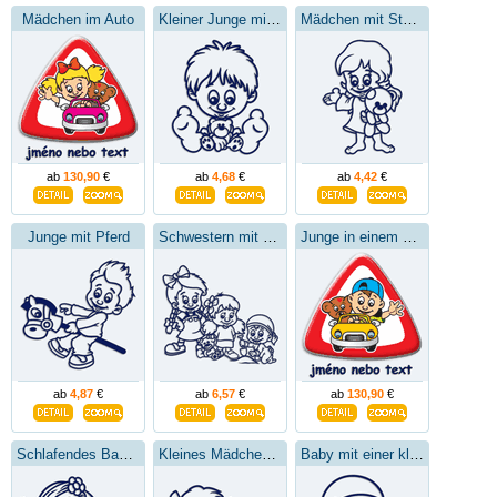
Mädchen im Auto
Kleiner Junge mit einem Spielzeug
Mädchen mit Stofftier
ab
130,90
€
ab
4,68
€
ab
4,42
€
Junge mit Pferd
Schwestern mit kleinem Bruder
Junge in einem kleinen Auto
ab
4,87
€
ab
6,57
€
ab
130,90
€
Schlafendes Baby mit Teddybär
Kleines Mädchen mit Teddybär
Baby mit einer kleinen Schaufel