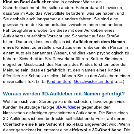
Kind an Bord Aufkleber
sind in gewisser Weise ein
Sicherheitselement. Sie sollen andere Fahrer darauf hinweisen,
dass Sie im Auto das Wertvollste befördern, was Sie haben, und
Sie deshalb auch langsamer als andere fahren. Sie sind eine
gewisse Form der Kommunikation zwischen Ihnen und anderen
Fahrzeugführern, wobei Sie diese mit dem Aufkleben eines
Aufklebers um erhöhte Vorsicht und Sicherheit auf der Straße
bitten. Dadurch, dass es möglich ist,
Aufkleber mit dem Namen
eines Kindes
, zu erstellen, wird aus einer unbekannten Person in
einem Auto ein benanntes Wesen, und dies kann psychologisch zu
höherer Sicherheit im Straßenverkehr führen. Sollten Sie einen
möglichen Missbrauch des Namens des Kindes fürchten oder der
Meinung sein, dass es gefährlich ist, den Namen eines Kindes
öffentlich zur Schau zu stellen, können Sie zu den Aufklebern einen
universellen Text (z. B.
Kind an Bord
,
Geschwister an Bord
u. ä.).
Woraus werden 3D-Aufkleber mit Namen gefertigt?
Wohl um sich vom Stereotyp zu unterscheiden, bevorzugen viele
Kunden heutzutage farbige
3D-Aufkleber
gegenüber den
klassischen einfarbigen geschnittenen Aufklebern. Die Basis eines
3D-Aufklebers ist eine bedruckte selbstklebende Folie, auf deren
Oberfläche
eine klare Schicht Flexi-Harz
angewendet wird. Wenn
dieser getrocknet ist, entsteht eine
effektvolle 3D-Oberfläche
. Die