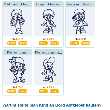
Mädchen mit Rucksack
Junge mit Rucksack
Junge mit Halstuch
ab
4,21
€
ab
4,24
€
ab
4,30
€
Kleiner Tourist
Kleiner Junge mit Baseballmütze
ab
4,35
€
ab
4,21
€
Warum sollte man Kind an Bord Aufkleber kaufen?