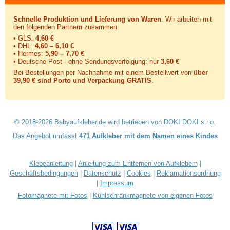
Schnelle Produktion und Lieferung von Waren
. Wir arbeiten mit
den folgenden Partnern zusammen:
• GLS:
4,60 €
• DHL:
4,60 – 6,10 €
• Hermes:
5,90 – 7,70 €
• Deutsche Post - ohne Sendungsverfolgung:
nur
3,60 €
Bei Bestellungen per Nachnahme mit einem Bestellwert von
über
39,90 € sind Porto und Verpackung GRATIS
.
© 2018-2026 Babyaufkleber.de wird betrieben von
DOKI DOKI s.r.o.
Das Angebot umfasst
471 Aufkleber mit dem Namen eines Kindes
Klebeanleitung
|
Anleitung zum Entfernen von Aufklebern
|
Geschäftsbedingungen
|
Datenschutz
|
Cookies
|
Reklamationsordnung
|
Impressum
Fotomagnete mit Fotos
|
Kühlschrankmagnete von eigenen Fotos