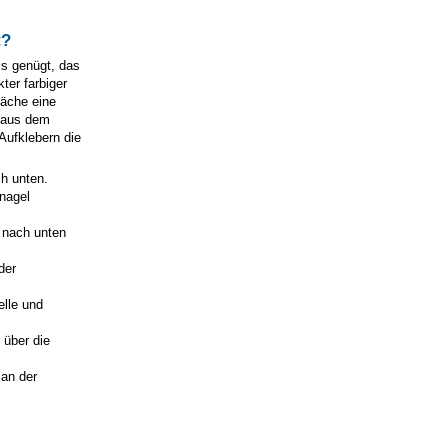
t?
Es genügt, das
ter farbiger
läche eine
o aus dem
Aufklebern die
h unten.
rnagel
 nach unten
der
elle und
 über die
 an der