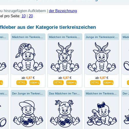
u hinzugefügten Aufklebern |
der Bezeichnung
kel pro Seite:
10
|
20
fkleber aus der Kategorie
tierkreiszeichen
Der Junge im Tierkreiszeichen des Skorpions
Mädchen im Tierkreiszeichen Skorpion
Mädchen im Tierkreiszeichen Steinbock
Junge im Tierkreiszeichen Steinbock
ab
4,87
€
ab
4,87
€
ab
4,87
€
Junge im Tierkreiszeichen Krebs
Der Junge im Tierkreiszeichen der Fische
Das Mädchen im Tierkreiszeichen der Fische
Mädchen im Tierkreiszeichen der Waage