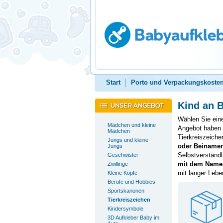
Start
Porto und Verpackungskoste
Kind an B
Wählen Sie ei
Mädchen und kleine
Angebot haben 
Mädchen
Tierkreiszeiche
Jungs und kleine
oder Beinamen
Jungs
Selbstverständl
Geschwister
mit dem Namen
Zwillinge
mit langer Lebe
Kleine Köpfe
Berufe und Hobbies
Sportskanonen
Tierkreiszeichen
Kindersymbole
3D Aufkleber Baby im