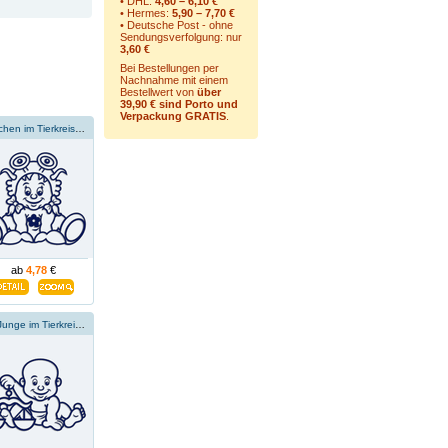
• DHL:
4,60 – 6,10 €
• Hermes:
5,90 – 7,70 €
• Deutsche Post - ohne
Sendungsverfolgung:
nur
3,60 €
Bei Bestellungen per
Nachnahme mit einem
Bestellwert von
über
39,90 € sind Porto und
Verpackung GRATIS
.
Mädchen im Tierkreiszeichen Krebs
ab
4,78
€
Der Junge im Tierkreiszeichen der Waage