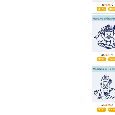
ab
4,78
€
ab
4,81
€
ab
4,85
€