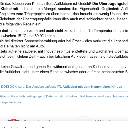
für das Kleben von Kind an Bord Aufklebern ist Geduld!
Die Übertragungsfoli
 Klebekraft
– dies ist kein Mangel, sondern ihre Eigenschaft. Gegliederte Auf
 Anglätten vom Trägerpapier zu übertragen – das braucht ein wenig Übung, de
Klebekraft der Übertragungsfolie kann dies auch mal schlechter gehen. Halten 
 die folgenden Regeln ein:
 darf es nicht zu warm und auch nicht zu kalt sein – die Temperatur der zu 
 zwischen 15 °C und 30 °C liegen.
ie bei direkter Sonneneinstrahlung oder bei Frost – dies verkürzt die Lebensd
d sie halten nicht am Auto.
tets auf eine saubere, mit Industriespiritus entfettete und wachsfreie Oberflä
sich beim Kleben Zeit – auch bei falschem Aufkleben lassen sich die Aufklebe
keine Gewalt an und gehen Sie während des gesamten Klebens vorsichtig vo
ie Aufkleber nicht unter einen Scheibenwischer oder auf eine beanspruchte St
n
DOKI DOKI s.r.o.
Das Angebot umfasst
471 Aufkleber mit dem Namen eines Kindes
lebern
|
Geschäftsbedingungen
|
Datenschutz
|
Cookies
|
Reklamationsordnung
|
Impressu
 eigenen Fotos
Samolepky dieťa v aute
Naklejki dziecko w