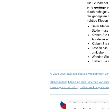
Die Grundregel 
eine geringere
durch richtiges
der geringeren 
richtige Kleben
Beim Kleben
Stelle muss
Kleben Sie n
Aufkleber un
Kleben Sie s
Lassen Sie 
umkleben.
Wenden Sie 
Kleben Sie d
© 2018-2026 Babyaufkleber.de wird betrieben vo
Klebeanleitung
|
Anleitung zum Entfernen von Aufk
Fotomagnete mit Fotos
|
Kühlschrankmagnete von
Samolepky dítě v autě