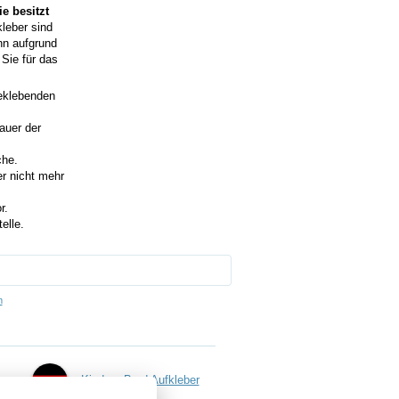
e besitzt
kleber sind
nn aufgrund
Sie für das
beklebenden
auer der
che.
r nicht mehr
r.
elle.
m
Kind an Bord Aufkleber