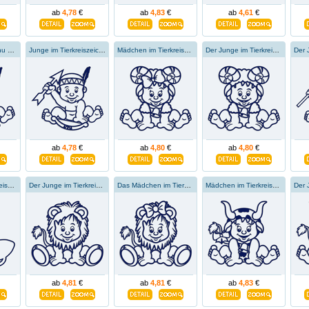
ab
4,78
€
ab
4,83
€
ab
4,61
€
Holka ve zvěrokruhu střelce
Junge im Tierkreiszeichen des Schütze
Mädchen im Tierkreiszeichen Widder
Der Junge im Tierkreiszeichen des Widders
ab
4,78
€
ab
4,80
€
ab
4,80
€
Mädchen im Tierkreiszeichen des Wassermanns
Der Junge im Tierkreiszeichen des Löwen
Das Mädchen im Tierkreiszeichen des Löwen
Mädchen im Tierkreiszeichen Stier
ab
4,81
€
ab
4,81
€
ab
4,83
€