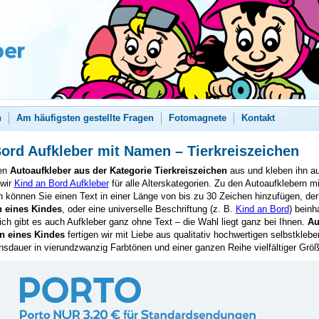
n
Am häufigsten gestellte Fragen
Fotomagnete
Kontakt
ord Aufkleber mit Namen – Tierkreiszeichen
nen
Autoaufkleber aus der Kategorie Tierkreiszeichen
aus und kleben ihn au
wir
Kind an Bord Aufkleber
für alle Alterskategorien. Zu den Autoaufklebern m
n können Sie einen Text in einer Länge von bis zu 30 Zeichen hinzufügen, de
 eines Kindes
, oder eine universelle Beschriftung (z. B.
Kind an Bord
) beinh
ich gibt es auch Aufkleber ganz ohne Text – die Wahl liegt ganz bei Ihnen.
Au
 eines Kindes
fertigen wir mit Liebe aus qualitativ hochwertigen selbstkleb
nsdauer in vierundzwanzig Farbtönen und einer ganzen Reihe vielfältiger Grö