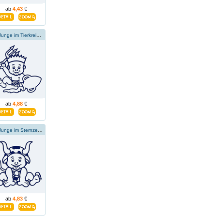
ab
4,43
€
Der Junge im Tierkreiszeichen des Wassermanns
ab
4,88
€
Der Junge im Sternzeichen Stier
ab
4,83
€