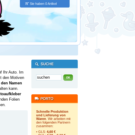
Sie haben 0 Artikel
f Ihr Auto. Im
it den Motiven
r
den Namen
alten kann.
toaufkleber
enden Folien
ßen.
Schnelle Produktion
und Lieferung von
Waren
. Wir arbeiten mit
den folgenden Partnern
zusammen:
• GLS:
4,60 €