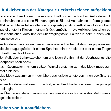
 Aufkleber aus der Kategorie
tierkreiszeichen
aufgekleb
tierkreiszeichen
können Sie relativ schnell und einfach auf ein Auto kleben. 
ren einzuhalten und ohne Eile vorzugehen. Bis auf Ausnahmen in Form gedruck
3D-Harzaufkleber haben alle von uns gefertigten
Autoaufkleber
uf ihrer Oberf
ngsfolie, die ihr Kleben in einem Stück ermöglicht. Die Aufkleber bestehen s
em eigentlichen Motiv und der Übertragungsfolie. Halten Sie beim Kleben von 
hensweise ein:
en Aufkleber
tierkreiszeichen
auf eine ebene Fläche mit dem Trägerpapier nac
die Übertragungsfolie mit einem Spachtel, einer Kreditkarte oder einem Finge
d kräftig an das Motiv an.
den Aufkleber
tierkreiszeichen
um und legen Sie ihn mit der Übertragungsfolie
ägerpapier nach oben).
as Trägerpapier in einem spitzen Winkel vorsichtig ab – das Motiv muss auf 
folie bleiben.
 das Motiv zusammen mit der Übertragungsfolie an die von Ihnen gewählte St
s an.
e den Aufkleber mit einem Spachtel, einer Kreditkarte oder einem Fingernagel
folie glatt.
ie Übertragungsfolie in einem spitzen Winkel vorsichtig ab – das Motiv muss
geklebt bleiben.
Kleben von Autoaufklebern