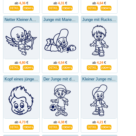
ab
4,36
€
ab
4,31
€
ab
4,64
€
Netter Kleiner Amor
Junge mit Marienkäfer
Junge mit Rucksack
ab
4,80
€
ab
4,54
€
ab
4,24
€
Kopf eines jüngeren Jungen
Der Junge mit dem Ball
Kleiner Junge mit Baseballmütze
ab
4,73
€
ab
4,38
€
ab
4,21
€