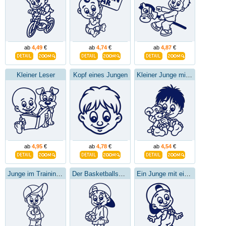
ab
4,49
€
ab
4,74
€
ab
4,87
€
Kleiner Leser
Kopf eines Jungen
Kleiner Junge mit einem Bären
ab
4,95
€
ab
4,78
€
ab
4,54
€
Junge im Trainingsanzug
Der Basketballspieler
Ein Junge mit einer Baseballmütze