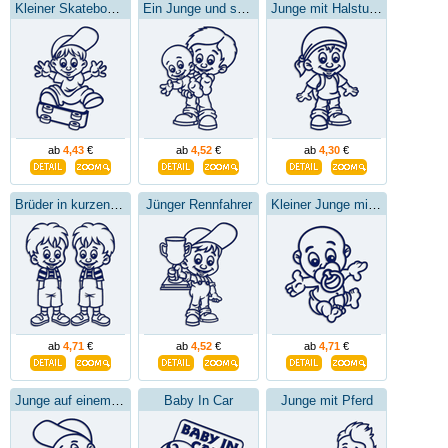
Kleiner Skateboarder
Ein Junge und sein Bruder
Junge mit Halstuch
ab
4,43
€
ab
4,52
€
ab
4,30
€
Brüder in kurzen Hosen
Jünger Rennfahrer
Kleiner Junge mit einem Schnuller
ab
4,71
€
ab
4,52
€
ab
4,71
€
Junge auf einem Fahrrad
Baby In Car
Junge mit Pferd