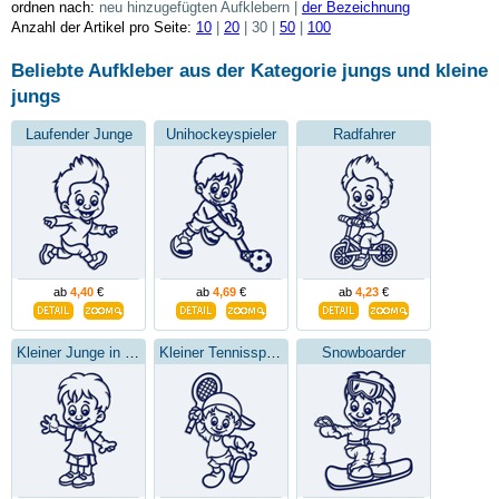
ordnen nach:
neu hinzugefügten Aufklebern |
der Bezeichnung
Anzahl der Artikel pro Seite:
10
|
20
| 30 |
50
|
100
Beliebte Aufkleber aus der Kategorie
jungs und kleine
jungs
Laufender Junge
Unihockeyspieler
Radfahrer
ab
4,40
€
ab
4,69
€
ab
4,23
€
Kleiner Junge in kurzen Hosen
Kleiner Tennisspieler
Snowboarder