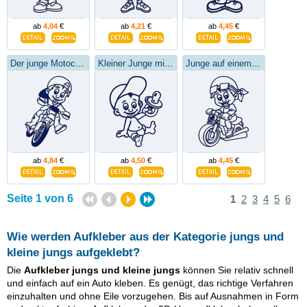
ab
4,04
€
ab
4,21
€
ab
4,45
€
Der junge Motocrosser
Kleiner Junge mit einem Schnuller
Junge auf einem Motorrad
ab
4,84
€
ab
4,50
€
ab
4,45
€
Seite 1 von 6
1
2
3
4
5
6
Wie werden Aufkleber aus der Kategorie
jungs und
kleine jungs
aufgeklebt?
Die
Aufkleber
jungs und kleine jungs
können Sie relativ schnell
und einfach auf ein Auto kleben. Es genügt, das richtige Verfahren
einzuhalten und ohne Eile vorzugehen. Bis auf Ausnahmen in Form