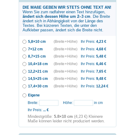
DIE MAßE GEBEN WIR STETS OHNE TEXT AN!
Wenn Sie zum
radfahrer
einen Text hinzufügen,
ändert sich dessen Höhe um 2–3 cm
. Die Breite
ändert sich in Abhängigkeit von der Länge des
Textes. Bei kürzeren Texten, die unter den
Aufkleber passen, ändert sich die Breite nicht.
5,8×10 cm
(Breite × Höhe)
Ihr Preis:
4,23
€
7×12 cm
(Breite × Höhe)
Ihr Preis:
4,68
€
8,7×15 cm
(Breite × Höhe)
Ihr Preis:
5,48
€
10,4×18 cm
(Breite × Höhe)
Ihr Preis:
6,46
€
12,2×21 cm
(Breite × Höhe)
Ihr Preis:
7,65
€
14,5×25 cm
(Breite × Höhe)
Ihr Preis:
9,48
€
17,4×30 cm
(Breite × Höhe)
Ihr Preis:
12,24
€
Eigene
Breite:
Höhe:
in cm
Ihr Preis:
...
€
Mindestgröße:
5.8×10 cm
(4,23 €) Kleinere
Maße können leider nicht produziert werden.