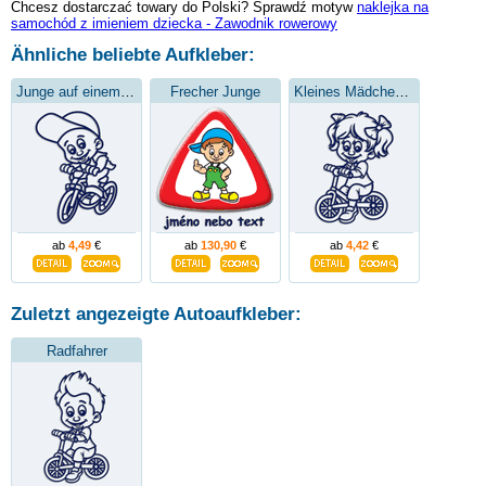
Chcesz dostarczać towary do Polski? Sprawdź motyw
naklejka na
samochód z imieniem dziecka - Zawodnik rowerowy
Ähnliche beliebte Aufkleber:
Junge auf einem Fahrrad
Frecher Junge
Kleines Mädchen auf einem Fahrrad
ab
4,49
€
ab
130,90
€
ab
4,42
€
Zuletzt angezeigte Autoaufkleber:
Radfahrer