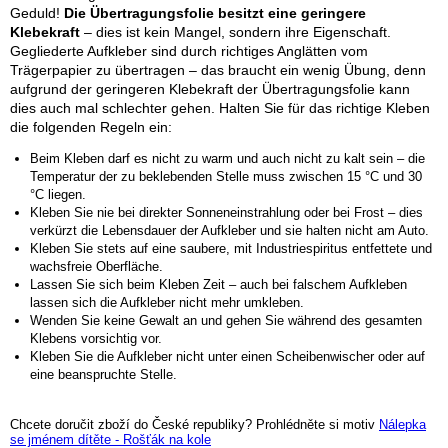
Geduld!
Die Übertragungsfolie besitzt eine geringere
Klebekraft
– dies ist kein Mangel, sondern ihre Eigenschaft.
Gegliederte Aufkleber sind durch richtiges Anglätten vom
Trägerpapier zu übertragen – das braucht ein wenig Übung, denn
aufgrund der geringeren Klebekraft der Übertragungsfolie kann
dies auch mal schlechter gehen. Halten Sie für das richtige Kleben
die folgenden Regeln ein:
Beim Kleben darf es nicht zu warm und auch nicht zu kalt sein – die
Temperatur der zu beklebenden Stelle muss zwischen 15 °C und 30
°C liegen.
Kleben Sie nie bei direkter Sonneneinstrahlung oder bei Frost – dies
verkürzt die Lebensdauer der Aufkleber und sie halten nicht am Auto.
Kleben Sie stets auf eine saubere, mit Industriespiritus entfettete und
wachsfreie Oberfläche.
Lassen Sie sich beim Kleben Zeit – auch bei falschem Aufkleben
lassen sich die Aufkleber nicht mehr umkleben.
Wenden Sie keine Gewalt an und gehen Sie während des gesamten
Klebens vorsichtig vor.
Kleben Sie die Aufkleber nicht unter einen Scheibenwischer oder auf
eine beanspruchte Stelle.
Chcete doručit zboží do České republiky? Prohlédněte si motiv
Nálepka
se jménem dítěte - Rošťák na kole