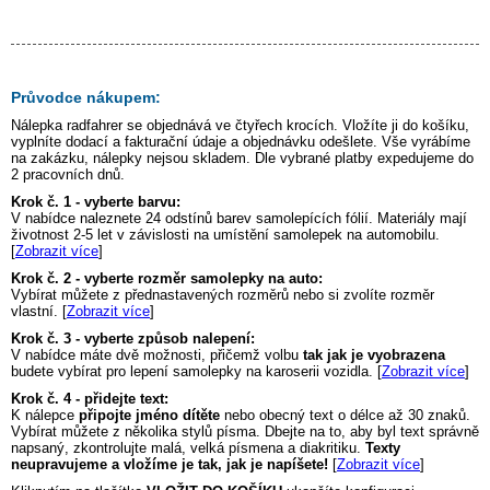
Průvodce nákupem:
Nálepka
radfahrer
se objednává ve čtyřech krocích. Vložíte ji do košíku,
vyplníte dodací a fakturační údaje a objednávku odešlete. Vše vyrábíme
na zakázku, nálepky nejsou skladem. Dle vybrané platby expedujeme do
2 pracovních dnů.
Krok č. 1 - vyberte barvu:
V nabídce naleznete 24 odstínů barev samolepících fólií. Materiály mají
životnost 2-5 let v závislosti na umístění samolepek na automobilu.
[
Zobrazit více
]
Krok č. 2 - vyberte rozměr samolepky na auto:
Vybírat můžete z přednastavených rozměrů nebo si zvolíte rozměr
vlastní. [
Zobrazit více
]
Krok č. 3 - vyberte způsob nalepení:
V nabídce máte dvě možnosti, přičemž volbu
tak jak je vyobrazena
budete vybírat pro lepení samolepky na karoserii vozidla. [
Zobrazit více
]
Krok č. 4 - přidejte text:
K nálepce
připojte jméno dítěte
nebo obecný text o délce až 30 znaků.
Vybírat můžete z několika stylů písma. Dbejte na to, aby byl text správně
napsaný, zkontrolujte malá, velká písmena a diakritiku.
Texty
neupravujeme a vložíme je tak, jak je napíšete!
[
Zobrazit více
]