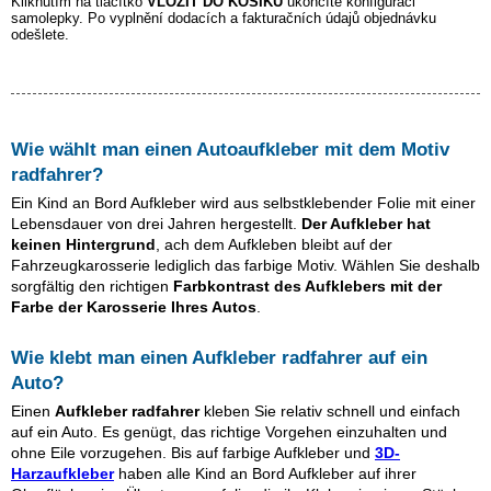
Kliknutím na tlačítko
VLOŽIT DO KOŠÍKU
ukončíte konfiguraci
samolepky. Po vyplnění dodacích a fakturačních údajů objednávku
odešlete.
Wie wählt man einen Autoaufkleber mit dem Motiv
radfahrer
?
Ein Kind an Bord Aufkleber wird aus selbstklebender Folie mit einer
Lebensdauer von drei Jahren hergestellt.
Der Aufkleber hat
keinen Hintergrund
, ach dem Aufkleben bleibt auf der
Fahrzeugkarosserie lediglich das farbige Motiv. Wählen Sie deshalb
sorgfältig den richtigen
Farbkontrast des Aufklebers mit der
Farbe der Karosserie Ihres Autos
.
Wie klebt man einen Aufkleber
radfahrer
auf ein
Auto?
Einen
Aufkleber
radfahrer
kleben Sie relativ schnell und einfach
auf ein Auto. Es genügt, das richtige Vorgehen einzuhalten und
ohne Eile vorzugehen. Bis auf farbige Aufkleber und
3D-
Harzaufkleber
haben alle Kind an Bord Aufkleber auf ihrer