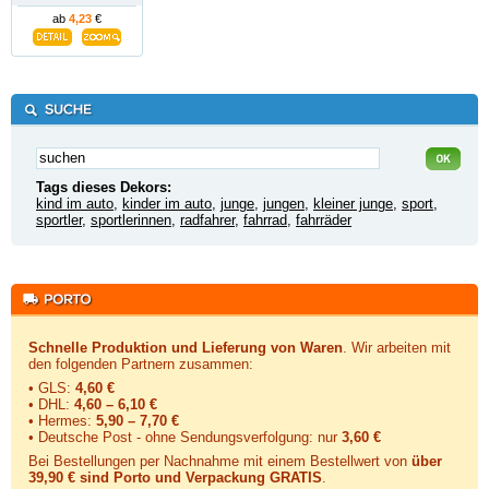
ab
4,23
€
Tags dieses Dekors:
kind im auto
,
kinder im auto
,
junge
,
jungen
,
kleiner junge
,
sport
,
sportler
,
sportlerinnen
,
radfahrer
,
fahrrad
,
fahrräder
Schnelle Produktion und Lieferung von Waren
. Wir arbeiten mit
den folgenden Partnern zusammen:
• GLS:
4,60 €
• DHL:
4,60 – 6,10 €
• Hermes:
5,90 – 7,70 €
• Deutsche Post - ohne Sendungsverfolgung:
nur
3,60 €
Bei Bestellungen per Nachnahme mit einem Bestellwert von
über
39,90 € sind Porto und Verpackung GRATIS
.