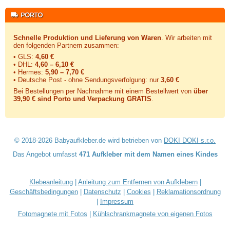
Schnelle Produktion und Lieferung von Waren
. Wir arbeiten mit
den folgenden Partnern zusammen:
• GLS:
4,60 €
• DHL:
4,60 – 6,10 €
• Hermes:
5,90 – 7,70 €
• Deutsche Post - ohne Sendungsverfolgung:
nur
3,60 €
Bei Bestellungen per Nachnahme mit einem Bestellwert von
über
39,90 € sind Porto und Verpackung GRATIS
.
© 2018-2026 Babyaufkleber.de wird betrieben von
DOKI DOKI s.r.o.
Das Angebot umfasst
471 Aufkleber mit dem Namen eines Kindes
Klebeanleitung
|
Anleitung zum Entfernen von Aufklebern
|
Geschäftsbedingungen
|
Datenschutz
|
Cookies
|
Reklamationsordnung
|
Impressum
Fotomagnete mit Fotos
|
Kühlschrankmagnete von eigenen Fotos