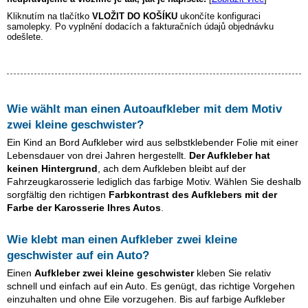
Kliknutím na tlačítko
VLOŽIT DO KOŠÍKU
ukončíte konfiguraci
samolepky. Po vyplnění dodacích a fakturačních údajů objednávku
odešlete.
Wie wählt man einen Autoaufkleber mit dem Motiv
zwei kleine geschwister
?
Ein Kind an Bord Aufkleber wird aus selbstklebender Folie mit einer
Lebensdauer von drei Jahren hergestellt.
Der Aufkleber hat
keinen Hintergrund
, ach dem Aufkleben bleibt auf der
Fahrzeugkarosserie lediglich das farbige Motiv. Wählen Sie deshalb
sorgfältig den richtigen
Farbkontrast des Aufklebers mit der
Farbe der Karosserie Ihres Autos
.
Wie klebt man einen Aufkleber
zwei kleine
geschwister
auf ein Auto?
Einen
Aufkleber
zwei kleine geschwister
kleben Sie relativ
schnell und einfach auf ein Auto. Es genügt, das richtige Vorgehen
einzuhalten und ohne Eile vorzugehen. Bis auf farbige Aufkleber