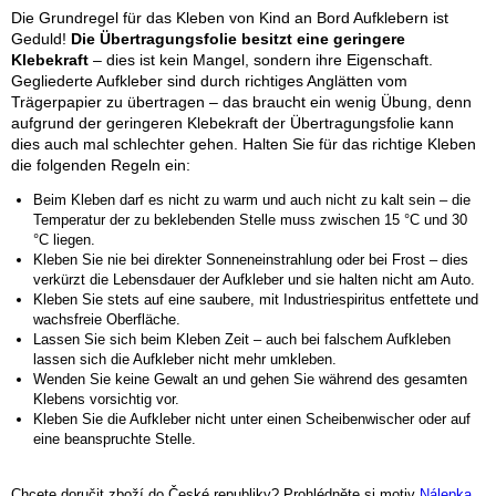
Die Grundregel für das Kleben von Kind an Bord Aufklebern ist
Geduld!
Die Übertragungsfolie besitzt eine geringere
Klebekraft
– dies ist kein Mangel, sondern ihre Eigenschaft.
Gegliederte Aufkleber sind durch richtiges Anglätten vom
Trägerpapier zu übertragen – das braucht ein wenig Übung, denn
aufgrund der geringeren Klebekraft der Übertragungsfolie kann
dies auch mal schlechter gehen. Halten Sie für das richtige Kleben
die folgenden Regeln ein:
Beim Kleben darf es nicht zu warm und auch nicht zu kalt sein – die
Temperatur der zu beklebenden Stelle muss zwischen 15 °C und 30
°C liegen.
Kleben Sie nie bei direkter Sonneneinstrahlung oder bei Frost – dies
verkürzt die Lebensdauer der Aufkleber und sie halten nicht am Auto.
Kleben Sie stets auf eine saubere, mit Industriespiritus entfettete und
wachsfreie Oberfläche.
Lassen Sie sich beim Kleben Zeit – auch bei falschem Aufkleben
lassen sich die Aufkleber nicht mehr umkleben.
Wenden Sie keine Gewalt an und gehen Sie während des gesamten
Klebens vorsichtig vor.
Kleben Sie die Aufkleber nicht unter einen Scheibenwischer oder auf
eine beanspruchte Stelle.
Chcete doručit zboží do České republiky? Prohlédněte si motiv
Nálepka