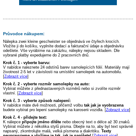
Průvodce nákupem:
Nálepka
zwei kleine geschwister
se objednává ve čtyřech krocích.
Vložíte ji do košíku, vyplníte dodací a fakturační údaje a objednávku
odešlete. Vše vyrábíme na zakázku, nálepky nejsou skladem. Dle
vybrané platby expedujeme do 2 pracovních dnů.
Krok č. 1 - vyberte barvu:
V nabídce naleznete 24 odstínů barev samolepících fólií. Materiály mají
životnost 2-5 let v závislosti na umístění samolepek na automobilu.
[
Zobrazit více
]
Krok č. 2 - vyberte rozměr samolepky na auto:
Vybírat můžete z přednastavených rozměrů nebo si zvolíte rozměr
vlastní. [
Zobrazit více
]
Krok č. 3 - vyberte způsob nalepení:
V nabídce máte dvě možnosti, přičemž volbu
tak jak je vyobrazena
budete vybírat pro lepení samolepky na karoserii vozidla. [
Zobrazit více
]
Krok č. 4 - přidejte text:
K nálepce
připojte jméno dítěte
nebo obecný text o délce až 30 znaků.
Vybírat můžete z několika stylů písma. Dbejte na to, aby byl text správně
napsaný, zkontrolujte malá, velká písmena a diakritiku.
Texty
neupravujeme a vložíme je tak, jak je napíšete!
[
Zobrazit více
]