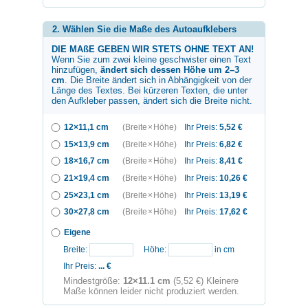
2. Wählen Sie die Maße des Autoaufklebers
DIE MAßE GEBEN WIR STETS OHNE TEXT AN!
Wenn Sie zum
zwei kleine geschwister
einen Text
hinzufügen,
ändert sich dessen Höhe um 2–3
cm
. Die Breite ändert sich in Abhängigkeit von der
Länge des Textes. Bei kürzeren Texten, die unter
den Aufkleber passen, ändert sich die Breite nicht.
12×11,1 cm
(Breite × Höhe)
Ihr Preis:
5,52
€
15×13,9 cm
(Breite × Höhe)
Ihr Preis:
6,82
€
18×16,7 cm
(Breite × Höhe)
Ihr Preis:
8,41
€
21×19,4 cm
(Breite × Höhe)
Ihr Preis:
10,26
€
25×23,1 cm
(Breite × Höhe)
Ihr Preis:
13,19
€
30×27,8 cm
(Breite × Höhe)
Ihr Preis:
17,62
€
Eigene
Breite:
Höhe:
in cm
Ihr Preis:
...
€
Mindestgröße:
12×11.1 cm
(5,52 €) Kleinere
Maße können leider nicht produziert werden.