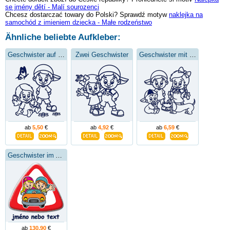
se jmény dětí - Malí sourozenci
Chcesz dostarczać towary do Polski? Sprawdź motyw
naklejka na
samochód z imieniem dziecka - Małe rodzeństwo
Ähnliche beliebte Aufkleber:
Geschwister auf der Wiese
Zwei Geschwister
Geschwister mit kleinem Dackel
ab
5,50
€
ab
4,92
€
ab
6,59
€
Geschwister im Auto
ab
130,90
€