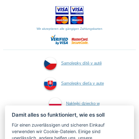
Wir akzeptieren alle gängigen Zahlungskarten
Samolepky dítě v autě
Samolepky dieťa v aute
Naklejki dziecko w
Damit alles so funktioniert, wie es soll
aucie
Für einen zuverlässigen und sicheren Einkauf
verwenden wir Cookie-Dateien. Einige sind
unerlässlich, andere helfen uns, unsere