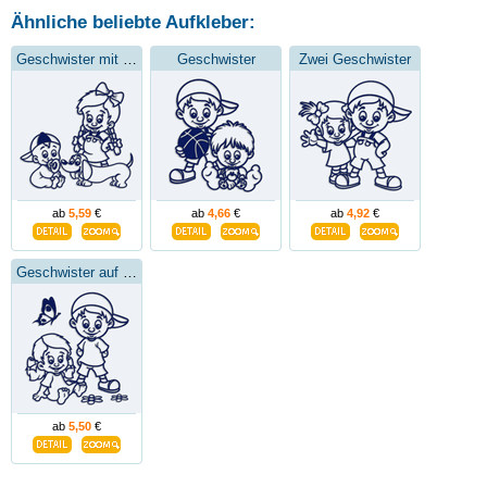
Ähnliche beliebte Aufkleber:
Geschwister mit Hund
Geschwister
Zwei Geschwister
ab
5,59
€
ab
4,66
€
ab
4,92
€
Geschwister auf der Wiese
ab
5,50
€