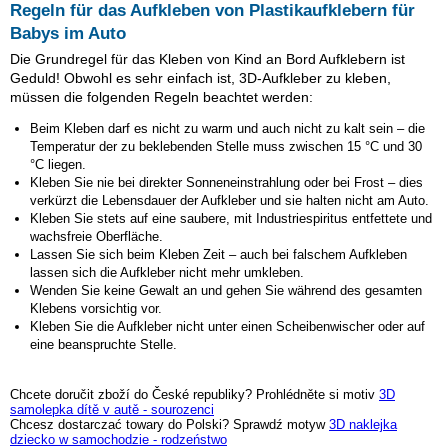
Regeln für das Aufkleben von Plastikaufklebern für
Babys im Auto
Die Grundregel für das Kleben von Kind an Bord Aufklebern ist
Geduld! Obwohl es sehr einfach ist, 3D-Aufkleber zu kleben,
müssen die folgenden Regeln beachtet werden:
Beim Kleben darf es nicht zu warm und auch nicht zu kalt sein – die
Temperatur der zu beklebenden Stelle muss zwischen 15 °C und 30
°C liegen.
Kleben Sie nie bei direkter Sonneneinstrahlung oder bei Frost – dies
verkürzt die Lebensdauer der Aufkleber und sie halten nicht am Auto.
Kleben Sie stets auf eine saubere, mit Industriespiritus entfettete und
wachsfreie Oberfläche.
Lassen Sie sich beim Kleben Zeit – auch bei falschem Aufkleben
lassen sich die Aufkleber nicht mehr umkleben.
Wenden Sie keine Gewalt an und gehen Sie während des gesamten
Klebens vorsichtig vor.
Kleben Sie die Aufkleber nicht unter einen Scheibenwischer oder auf
eine beanspruchte Stelle.
Chcete doručit zboží do České republiky? Prohlédněte si motiv
3D
samolepka dítě v autě - sourozenci
Chcesz dostarczać towary do Polski? Sprawdź motyw
3D naklejka
dziecko w samochodzie - rodzeństwo