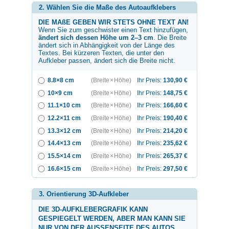
2. Wählen Sie die Maße des Autoaufklebers
DIE MAßE GEBEN WIR STETS OHNE TEXT AN!
Wenn Sie zum
geschwister
einen Text hinzufügen,
ändert sich dessen Höhe um 2–3 cm
. Die Breite
ändert sich in Abhängigkeit von der Länge des
Textes. Bei kürzeren Texten, die unter den
Aufkleber passen, ändert sich die Breite nicht.
8.8×8 cm
(Breite × Höhe)
Ihr Preis:
130,90
€
10×9 cm
(Breite × Höhe)
Ihr Preis:
148,75
€
11.1×10 cm
(Breite × Höhe)
Ihr Preis:
166,60
€
12.2×11 cm
(Breite × Höhe)
Ihr Preis:
190,40
€
13.3×12 cm
(Breite × Höhe)
Ihr Preis:
214,20
€
14.4×13 cm
(Breite × Höhe)
Ihr Preis:
235,62
€
15.5×14 cm
(Breite × Höhe)
Ihr Preis:
265,37
€
16.6×15 cm
(Breite × Höhe)
Ihr Preis:
297,50
€
3. Orientierung 3D-Aufkleber
DIE 3D-AUFKLEBERGRAFIK KANN
GESPIEGELT WERDEN, ABER MAN KANN SIE
NUR VON DER AUSSENSEITE DES AUTOS