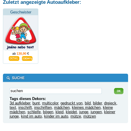
Zuletzt angezeigte Autoaufkleber:
Geschwister
ab
130,90
€
Tags dieses Dekors:
3d aufkleber
,
bunt
,
multicolor
,
gedruckt von
,
bild
,
bilder
,
dreieck
,
text
,
inschrift
,
inschriften
,
mädchen
,
kleines mädchen
,
kleine
mädchen
,
schleife
,
bögen
,
kleid
,
kleidet
,
junge
,
jungen
,
kleiner
junge
,
kind im auto
,
kinder im auto
,
mütze
,
mützen