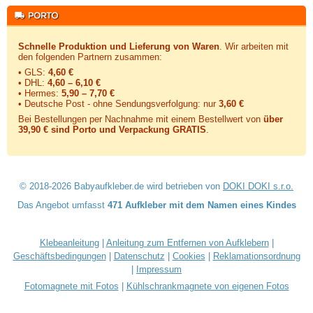
Schnelle Produktion und Lieferung von Waren
. Wir arbeiten mit
den folgenden Partnern zusammen:
• GLS:
4,60 €
• DHL:
4,60 – 6,10 €
• Hermes:
5,90 – 7,70 €
• Deutsche Post - ohne Sendungsverfolgung:
nur
3,60 €
Bei Bestellungen per Nachnahme mit einem Bestellwert von
über
39,90 € sind Porto und Verpackung GRATIS
.
© 2018-2026 Babyaufkleber.de wird betrieben von
DOKI DOKI s.r.o.
Das Angebot umfasst
471 Aufkleber mit dem Namen eines Kindes
Klebeanleitung
|
Anleitung zum Entfernen von Aufklebern
|
Geschäftsbedingungen
|
Datenschutz
|
Cookies
|
Reklamationsordnung
|
Impressum
Fotomagnete mit Fotos
|
Kühlschrankmagnete von eigenen Fotos