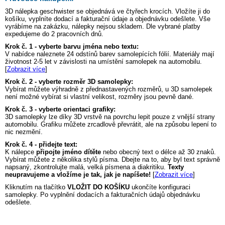
3D nálepka
geschwister
se objednává ve čtyřech krocích. Vložíte ji do
košíku, vyplníte dodací a fakturační údaje a objednávku odešlete. Vše
vyrábíme na zakázku, nálepky nejsou skladem. Dle vybrané platby
expedujeme do 2 pracovních dnů.
Krok č. 1 - vyberte barvu jména nebo textu:
V nabídce naleznete 24 odstínů barev samolepících fólií. Materiály mají
životnost 2-5 let v závislosti na umístění samolepek na automobilu.
[
Zobrazit více
]
Krok č. 2 - vyberte rozměr 3D samolepky:
Vybírat můžete výhradně z přednastavených rozměrů, u 3D samolepek
není možné vybírat si vlastní velikost, rozměry jsou pevně dané.
Krok č. 3 - vyberte orientaci grafiky:
3D samolepky lze díky 3D vrstvě na povrchu lepit pouze z vnější strany
automobilu. Grafiku můžete zrcadlově převrátit, ale na způsobu lepení to
nic nezmění.
Krok č. 4 - přidejte text:
K nálepce
připojte jméno dítěte
nebo obecný text o délce až 30 znaků.
Vybírat můžete z několika stylů písma. Dbejte na to, aby byl text správně
napsaný, zkontrolujte malá, velká písmena a diakritiku.
Texty
neupravujeme a vložíme je tak, jak je napíšete!
[
Zobrazit více
]
Kliknutím na tlačítko
VLOŽIT DO KOŠÍKU
ukončíte konfiguraci
samolepky. Po vyplnění dodacích a fakturačních údajů objednávku
odešlete.