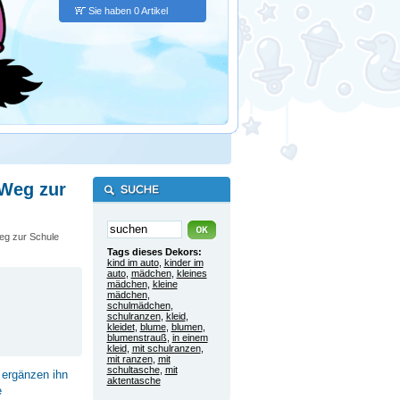
Sie haben 0 Artikel
 Weg zur
g zur Schule
Tags dieses Dekors:
kind im auto
,
kinder im
auto
,
mädchen
,
kleines
mädchen
,
kleine
mädchen
,
schulmädchen
,
schulranzen
,
kleid
,
kleidet
,
blume
,
blumen
,
blumenstrauß
,
in einem
kleid
,
mit schulranzen
,
mit ranzen
,
mit
schultasche
,
mit
 ergänzen ihn
aktentasche
e