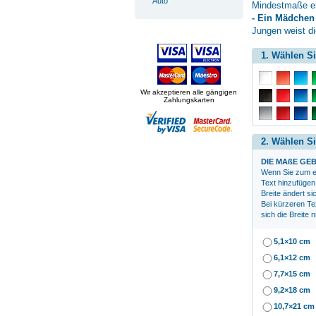
Auto
Mindestmaße ei
- Ein Mädchen
Jungen weist di
1. Wählen Si
Wir akzeptieren alle gängigen
Zahlungskarten
2. Wählen Si
DIE MAßE GEB
Wenn Sie zum
e
Text hinzufügen
Breite ändert si
Bei kürzeren Te
sich die Breite n
5,1×10 cm
6,1×12 cm
7,7×15 cm
9,2×18 cm
10,7×21 cm