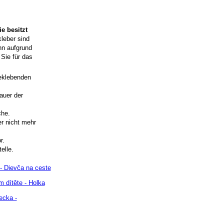
e besitzt
kleber sind
nn aufgrund
Sie für das
beklebenden
auer der
che.
r nicht mehr
r.
elle.
- Dievča na ceste
 dítěte - Holka
ecka -