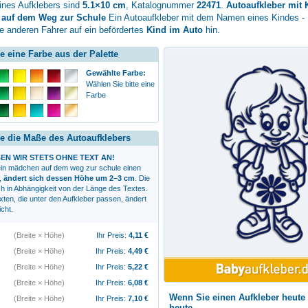
nes Aufklebers sind
5.1×10 cm
, Katalognummer
22471
.
Autoaufkleber mit
 auf dem Weg zur Schule
Ein Autoaufkleber mit dem Namen eines Kindes - 
e anderen Fahrer auf ein befördertes
Kind im Auto
hin.
e eine Farbe aus der Palette
Gewählte Farbe:
Wählen Sie bitte eine
Farbe
e die Maße des Autoaufklebers
EN WIR STETS OHNE TEXT AN!
in mädchen auf dem weg zur schule
einen
,
ändert sich dessen Höhe um 2–3 cm
. Die
ch in Abhängigkeit von der Länge des Textes.
xten, die unter den Aufkleber passen, ändert
icht.
(Breite × Höhe)
Ihr Preis:
4,11
€
(Breite × Höhe)
Ihr Preis:
4,49
€
(Breite × Höhe)
Ihr Preis:
5,22
€
(Breite × Höhe)
Ihr Preis:
6,08
€
Wenn Sie einen Aufkleber heute 
(Breite × Höhe)
Ihr Preis:
7,10
€
heute