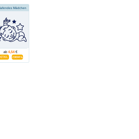
lafendes Mädchen
ab
4,54
€