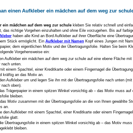
man einen Aufkleber
ein mädchen auf dem weg zur schul
er
ein mädchen auf dem weg zur schule
kleben Sie relativ schnell und einfa
, das richtige Vorgehen einzuhalten und ohne Eile vorzugehen. Bis auf farbig
kleber
haben alle Kind an Bord Aufkleber auf ihrer Oberfläche eine Übertragun
inem Stück ermöglicht. Ein
Aufkleber mit Namen
Kopf eines Jungen mit Nam
apier, dem eigentlichen Motiv und der Übertragungsfolie. Halten Sie beim K
folgende Vorgehensweise ein:
en Aufkleber
ein mädchen auf dem weg zur schule
auf eine ebene Fläche mit
r nach unten.
mit einem Spachtel, einer Kreditkarte oder einem Fingernagel die Übertragung
d kräftig an das Motiv an.
den Aufkleber um und legen Sie ihn mit der Übertragungsfolie nach unten (mi
r nach oben).
as Trägerpapier in einem spitzen Winkel vorsichtig ab – das Motiv muss auf 
folie bleiben.
 das Motiv zusammen mit der Übertragungsfolie an die von Ihnen gewählte St
s an.
e den Aufkleber mit einem Spachtel, einer Kreditkarte oder einem Fingernagel
folie glatt.
ie Übertragungsfolie in einem spitzen Winkel vorsichtig ab – das Motiv muss
geklebt bleiben.