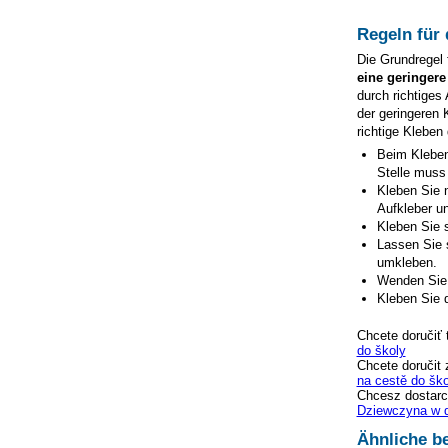
Regeln für
Die Grundregel 
eine geringere
durch richtiges
der geringeren 
richtige Kleben
Beim Kleben
Stelle muss
Kleben Sie n
Aufkleber un
Kleben Sie s
Lassen Sie 
umkleben.
Wenden Sie 
Kleben Sie d
Chcete doručiť 
do školy
Chcete doručit 
na cestě do ško
Chcesz dostarc
Dziewczyna w d
Ähnliche be