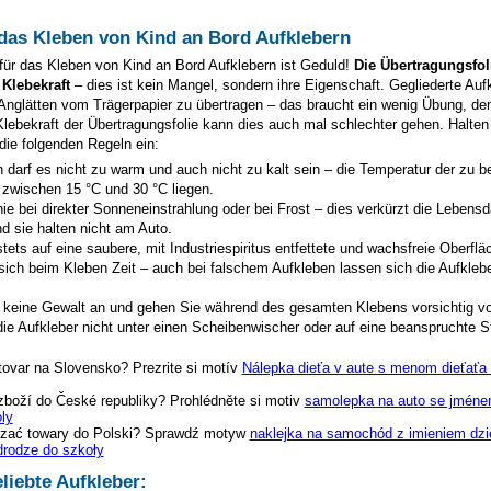
 das Kleben von Kind an Bord Aufklebern
für das Kleben von Kind an Bord Aufklebern ist Geduld!
Die Übertragungsfoli
 Klebekraft
– dies ist kein Mangel, sondern ihre Eigenschaft. Gegliederte Auf
 Anglätten vom Trägerpapier zu übertragen – das braucht ein wenig Übung, de
Klebekraft der Übertragungsfolie kann dies auch mal schlechter gehen. Halten 
 die folgenden Regeln ein:
 darf es nicht zu warm und auch nicht zu kalt sein – die Temperatur der zu 
 zwischen 15 °C und 30 °C liegen.
ie bei direkter Sonneneinstrahlung oder bei Frost – dies verkürzt die Lebensd
d sie halten nicht am Auto.
tets auf eine saubere, mit Industriespiritus entfettete und wachsfreie Oberflä
sich beim Kleben Zeit – auch bei falschem Aufkleben lassen sich die Aufklebe
keine Gewalt an und gehen Sie während des gesamten Klebens vorsichtig vo
ie Aufkleber nicht unter einen Scheibenwischer oder auf eine beanspruchte St
tovar na Slovensko? Prezrite si motív
Nálepka dieťa v aute s menom dieťaťa 
zboží do České republiky? Prohlédněte si motiv
samolepka na auto se jménem
ly
zać towary do Polski? Sprawdź motyw
naklejka na samochód z imieniem dzi
rodze do szkoły
liebte Aufkleber: