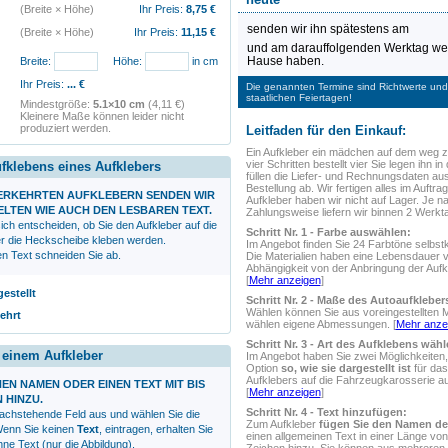
(Breite × Höhe)
Ihr Preis:
8,75
€
senden wir ihn spätestens am
(Breite × Höhe)
Ihr Preis:
11,15
€
und am darauffolgenden Werktag wer
Hause haben.
Breite:
Höhe:
in cm
Ihr Preis:
...
€
Die genannten Termine sind Richtwerte und 
staatlichen Feiertagen!
Mindestgröße:
5.1×10 cm
(4,11 €)
Kleinere Maße können leider nicht
produziert werden.
Leitfaden für den Einkauf:
Ein Aufkleber
ein mädchen auf dem weg z
vier Schritten bestellt vier Sie legen ihn 
ufklebens eines Aufklebers
füllen die Liefer- und Rechnungsdaten au
Bestellung ab. Wir fertigen alles im Auftrag
VERKEHRTEN AUFKLEBERN SENDEN WIR
Aufkleber haben wir nicht auf Lager. Je n
ELTEN WIE AUCH DEN LESBAREN TEXT.
Zahlungsweise liefern wir binnen 2 Werkt
ich entscheiden, ob Sie den Aufkleber auf die
Schritt Nr. 1 - Farbe auswählen:
r die Heckscheibe kleben werden.
Im Angebot finden Sie 24 Farbtöne selbstk
en Text schneiden Sie ab.
Die Materialien haben eine Lebensdauer 
Abhängigkeit von der Anbringung der Aufk
[
Mehr anzeigen
]
gestellt
Schritt Nr. 2 - Maße des Autoaufklebe
Wählen können Sie aus voreingestellten 
ehrt
wählen eigene Abmessungen. [
Mehr anze
Schritt Nr. 3 - Art des Aufklebens wähl
r einem Aufkleber
Im Angebot haben Sie zwei Möglichkeiten,
Option
so, wie sie dargestellt ist
für das
Aufklebers auf die Fahrzeugkarosserie 
NEN NAMEN ODER EINEN TEXT MIT BIS
[
Mehr anzeigen
]
N HINZU.
Schritt Nr. 4 - Text hinzufügen:
nachstehende Feld aus und wählen Sie die
Zum Aufkleber
fügen Sie den Namen de
 Wenn Sie keinen
Text
, eintragen, erhalten Sie
einen allgemeinen Text in einer Länge von
ne Text (nur die Abbildung).