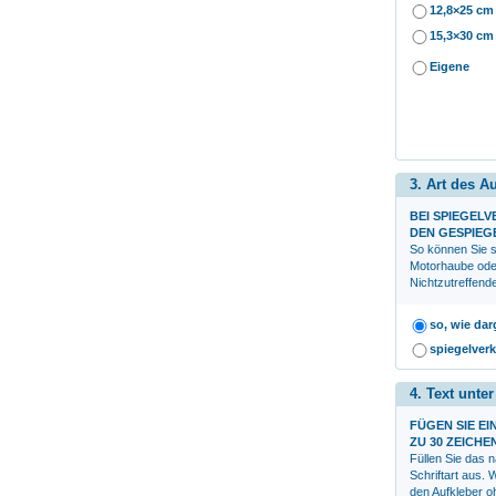
12,8×25 cm
15,3×30 cm
Eigene
3. Art des A
BEI SPIEGEL
DEN GESPIEG
So können Sie s
Motorhaube ode
Nichtzutreffend
so, wie dar
spiegelverk
4. Text unte
FÜGEN SIE EI
ZU 30 ZEICHE
Füllen Sie das 
Schriftart aus.
den Aufkleber oh