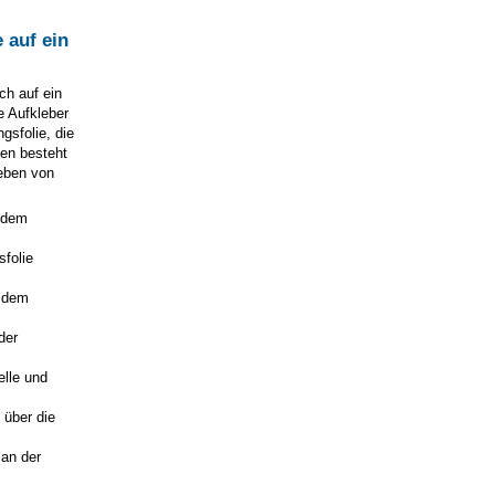
e
auf ein
ch auf ein
e Aufkleber
gsfolie, die
en besteht
leben von
 dem
sfolie
t dem
der
elle und
 über die
 an der