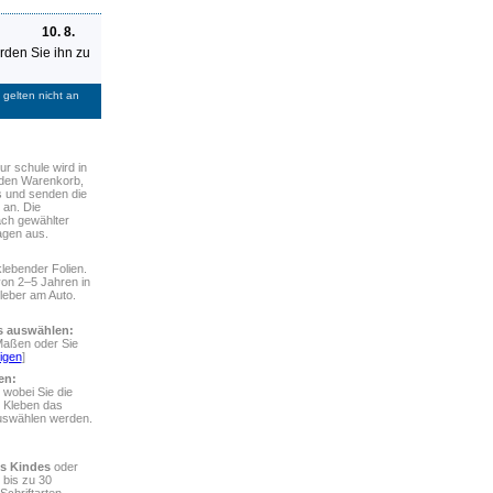
10. 8.
den Sie ihn zu
gelten nicht an
ur schule
wird in
in den Warenkorb,
s und senden die
 an. Die
ach gewählter
agen aus.
lebender Folien.
von 2–5 Jahren in
leber am Auto.
rs auswählen:
Maßen oder Sie
igen
]
en:
 wobei Sie die
 Kleben das
auswählen werden.
s Kindes
oder
 bis zu 30