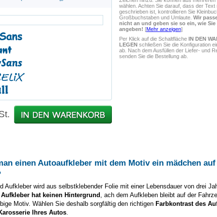
Zeichen hinzu. Sie können aus mehreren S
wählen. Achten Sie darauf, dass der Text r
geschrieben ist, kontrollieren Sie Kleinbu
Großbuchstaben und Umlaute.
Wir passe
nicht an und geben sie so ein, wie Sie
angeben!
[
Mehr anzeigen
]
Per Klick auf die Schaltfläche
IN DEN W
LEGEN
schließen Sie die Konfiguration e
ab. Nach dem Ausfüllen der Liefer- und 
senden Sie die Bestellung ab.
St.
man einen Autoaufkleber mit dem Motiv
ein mädchen au
?
d Aufkleber wird aus selbstklebender Folie mit einer Lebensdauer von drei Ja
 Aufkleber hat keinen Hintergrund
, ach dem Aufkleben bleibt auf der Fahrz
arbige Motiv. Wählen Sie deshalb sorgfältig den richtigen
Farbkontrast des Au
Karosserie Ihres Autos
.