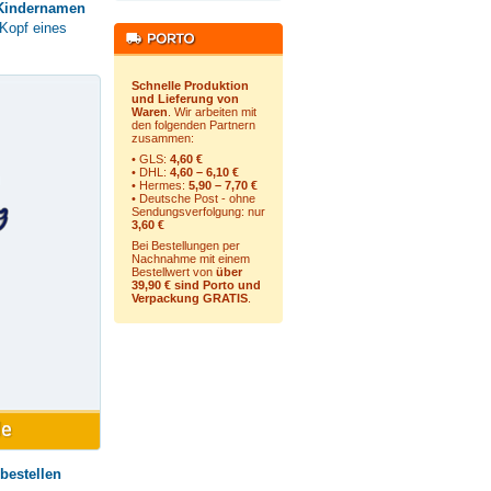
 Kindernamen
Kopf eines
Schnelle Produktion
und Lieferung von
Waren
. Wir arbeiten mit
den folgenden Partnern
zusammen:
• GLS:
4,60 €
• DHL:
4,60 – 6,10 €
• Hermes:
5,90 – 7,70 €
• Deutsche Post - ohne
Sendungsverfolgung:
nur
3,60 €
Bei Bestellungen per
Nachnahme mit einem
Bestellwert von
über
39,90 € sind Porto und
Verpackung GRATIS
.
bestellen