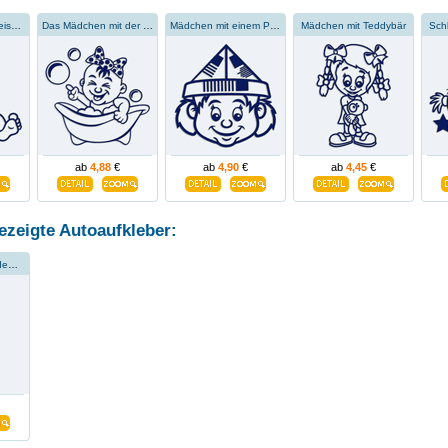
Mädchen im Tierkreiszeichen Skorpion
Das Mädchen mit der Seifenblase
Mädchen mit einem Papierhut
Mädchen mit Teddybär
Sch
ab
4,88
€
ab
4,90
€
ab
4,45
€
ezeigte Autoaufkleber:
Ein Mädchen auf dem Weg zur Schule