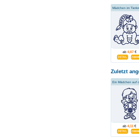
ab
4,87
€
Zuletzt ang
ab
4,11
€