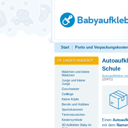
Start
Porto und Verpackungskoste
Autoaufk
Schule
Mädchen und kleine
Mädchen
Autoaufkleber m
(22471)
Jungs und kleine
Jungs
Geschwister
Zwillinge
Kleine Köpfe
Berufe und Hobbies
Sportskanonen
Tierkreiszeichen
Einen
Autoauf
Kindersymbole
mit dem
Namen
3D Aufkleber Baby im