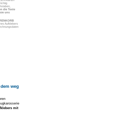
chriftarten
ichtig
chstaben,
n die Texte
 sie uns
ARENKORB
ines Aufklebers
Rechnungsdaten
f dem weg
hren
eugkarosserie
fklebers mit