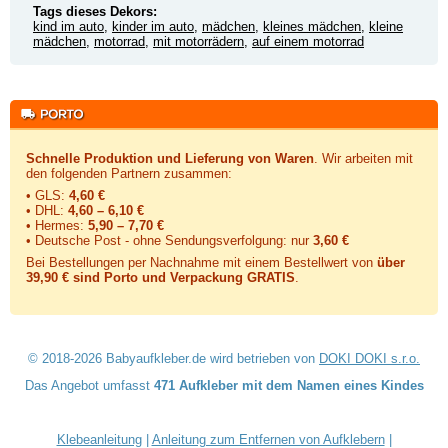
Tags dieses Dekors:
kind im auto
,
kinder im auto
,
mädchen
,
kleines mädchen
,
kleine
mädchen
,
motorrad
,
mit motorrädern
,
auf einem motorrad
Schnelle Produktion und Lieferung von Waren
. Wir arbeiten mit
den folgenden Partnern zusammen:
• GLS:
4,60 €
• DHL:
4,60 – 6,10 €
• Hermes:
5,90 – 7,70 €
• Deutsche Post - ohne Sendungsverfolgung:
nur
3,60 €
Bei Bestellungen per Nachnahme mit einem Bestellwert von
über
39,90 € sind Porto und Verpackung GRATIS
.
© 2018-2026 Babyaufkleber.de wird betrieben von
DOKI DOKI s.r.o.
Das Angebot umfasst
471 Aufkleber mit dem Namen eines Kindes
Klebeanleitung
|
Anleitung zum Entfernen von Aufklebern
|