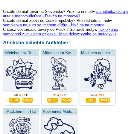
Chcete doručiť tovar na Slovensko? Prezrite si motív
samolepka dieťa v
aute s menom dieťaťa - Dievča na motocykli
Chcete doručit zboží do České republiky? Prohlédněte si motiv
samolepka na auto se jménem dítěte - Holčina na motorce
Chcesz dostarczać towary do Polski? Sprawdź motyw
naklejka na
samochód z imieniem dziecka - Mała dziewczynka na motocyklu
Ähnliche beliebte Aufkleber:
Mädchen mit Teddybär
Mädchen im Sweatshirt
Mädchen auf einem Ast
ab
4,93
€
ab
4,12
€
ab
4,78
€
Mädchen mit Hut
Kopf eines Mädchens