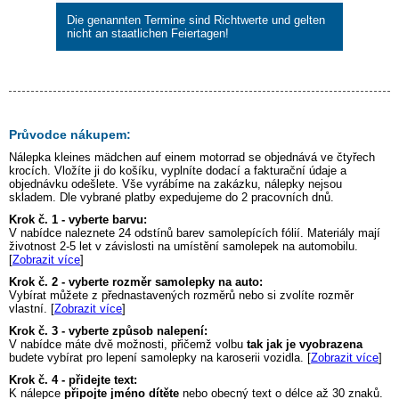
Die genannten Termine sind Richtwerte und gelten
nicht an staatlichen Feiertagen!
Průvodce nákupem:
Nálepka
kleines mädchen auf einem motorrad
se objednává ve čtyřech
krocích. Vložíte ji do košíku, vyplníte dodací a fakturační údaje a
objednávku odešlete. Vše vyrábíme na zakázku, nálepky nejsou
skladem. Dle vybrané platby expedujeme do 2 pracovních dnů.
Krok č. 1 - vyberte barvu:
V nabídce naleznete 24 odstínů barev samolepících fólií. Materiály mají
životnost 2-5 let v závislosti na umístění samolepek na automobilu.
[
Zobrazit více
]
Krok č. 2 - vyberte rozměr samolepky na auto:
Vybírat můžete z přednastavených rozměrů nebo si zvolíte rozměr
vlastní. [
Zobrazit více
]
Krok č. 3 - vyberte způsob nalepení:
V nabídce máte dvě možnosti, přičemž volbu
tak jak je vyobrazena
budete vybírat pro lepení samolepky na karoserii vozidla. [
Zobrazit více
]
Krok č. 4 - přidejte text:
K nálepce
připojte jméno dítěte
nebo obecný text o délce až 30 znaků.