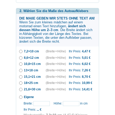
2. Wählen Sie die Maße des Autoaufklebers
DIE MAßE GEBEN WIR STETS OHNE TEXT AN!
Wenn Sie zum
kleines mädchen auf einem
motorrad
einen Text hinzufügen,
ändert sich
dessen Höhe um 2–3 cm
. Die Breite ändert sich
in Abhängigkeit von der Länge des Textes. Bei
kürzeren Texten, die unter den Aufkleber passen,
ändert sich die Breite nicht.
7,2×10 cm
(Breite × Höhe)
Ihr Preis:
4,47
€
8,6×12 cm
(Breite × Höhe)
Ihr Preis:
5,01
€
10,8×15 cm
(Breite × Höhe)
Ihr Preis:
6,02
€
13×18 cm
(Breite × Höhe)
Ihr Preis:
7,26
€
15,1×21 cm
(Breite × Höhe)
Ihr Preis:
8,70
€
18×25 cm
(Breite × Höhe)
Ihr Preis:
10,99
€
21,6×30 cm
(Breite × Höhe)
Ihr Preis:
14,41
€
Eigene
Breite:
Höhe:
in cm
Ihr Preis:
...
€