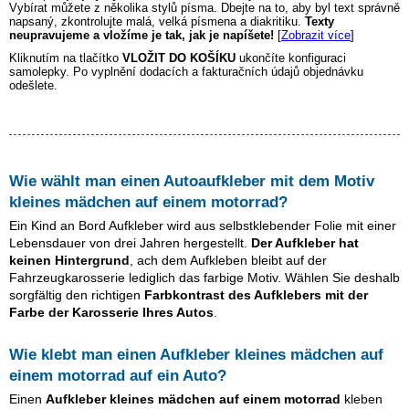
Vybírat můžete z několika stylů písma. Dbejte na to, aby byl text správně
napsaný, zkontrolujte malá, velká písmena a diakritiku.
Texty
neupravujeme a vložíme je tak, jak je napíšete!
[
Zobrazit více
]
Kliknutím na tlačítko
VLOŽIT DO KOŠÍKU
ukončíte konfiguraci
samolepky. Po vyplnění dodacích a fakturačních údajů objednávku
odešlete.
Wie wählt man einen Autoaufkleber mit dem Motiv
kleines mädchen auf einem motorrad
?
Ein Kind an Bord Aufkleber wird aus selbstklebender Folie mit einer
Lebensdauer von drei Jahren hergestellt.
Der Aufkleber hat
keinen Hintergrund
, ach dem Aufkleben bleibt auf der
Fahrzeugkarosserie lediglich das farbige Motiv. Wählen Sie deshalb
sorgfältig den richtigen
Farbkontrast des Aufklebers mit der
Farbe der Karosserie Ihres Autos
.
Wie klebt man einen Aufkleber
kleines mädchen auf
einem motorrad
auf ein Auto?
Einen
Aufkleber
kleines mädchen auf einem motorrad
kleben