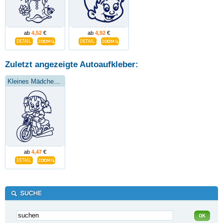
ab
4,52
€
ab
4,92
€
Zuletzt angezeigte Autoaufkleber:
Kleines Mädchen auf einem Motorrad
ab
4,47
€