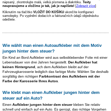
napsaný, zkontrolujte malá, velká písmena a diakritiku.
Texty
neupravujeme a vložíme je tak, jak je napíšete!
[
Zobrazit více
]
Kliknutím na tlačítko
VLOŽIT DO KOŠÍKU
ukončíte konfiguraci
samolepky. Po vyplnění dodacích a fakturačních údajů objednávku
odešlete.
Wie wählt man einen Autoaufkleber mit dem Motiv
jungen hinter dem steuer
?
Ein Kind an Bord Aufkleber wird aus selbstklebender Folie mit einer
Lebensdauer von drei Jahren hergestellt.
Der Aufkleber hat
keinen Hintergrund
, ach dem Aufkleben bleibt auf der
Fahrzeugkarosserie lediglich das farbige Motiv. Wählen Sie deshalb
sorgfältig den richtigen
Farbkontrast des Aufklebers mit der
Farbe der Karosserie Ihres Autos
.
Wie klebt man einen Aufkleber
jungen hinter dem
steuer
auf ein Auto?
Einen
Aufkleber
jungen hinter dem steuer
kleben Sie relativ
schnell und einfach auf ein Auto. Es genügt, das richtige Vorgehen