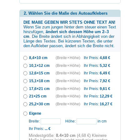
2. Wählen Sie die Maße des Autoaufklebers
DIE MAßE GEBEN WIR STETS OHNE TEXT AN!
Wenn Sie zum
jungen hinter dem steuer
einen Text
hinzufügen,
ändert sich dessen Höhe um 2–3
cm
. Die Breite ändert sich in Abhängigkeit von der
Länge des Textes. Bei kürzeren Texten, die unter
den Aufkleber passen, ändert sich die Breite nicht.
8,4×10 cm
(Breite × Höhe)
Ihr Preis:
4,68
€
10,1×12 cm
(Breite × Höhe)
Ihr Preis:
5,32
€
12,6×15 cm
(Breite × Höhe)
Ihr Preis:
6,49
€
15,1×18 cm
(Breite × Höhe)
Ihr Preis:
7,92
€
17,6×21 cm
(Breite × Höhe)
Ihr Preis:
9,61
€
21×25 cm
(Breite × Höhe)
Ihr Preis:
12,29
€
25,2×30 cm
(Breite × Höhe)
Ihr Preis:
16,27
€
Eigene
Breite:
Höhe:
in cm
Ihr Preis:
...
€
Mindestgröße:
8.4×10 cm
(4,68 €) Kleinere