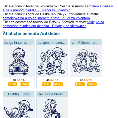
Chcete doručiť tovar na Slovensko? Prezrite si motív
samolepka dieťa v
aute s menom dieťaťa - Chlapci za volantom
Chcete doručit zboží do České republiky? Prohlédněte si motiv
samolepka na auto se jménem dítěte - Kluci za volantem
Chcesz dostarczać towary do Polski? Sprawdź motyw
naklejka na
samochód z imieniem dziecka - Chłopcy za kierownicą
Ähnliche beliebte Aufkleber:
Junge hinter dem Steuer
Jungen mit einem Fußball
Ein Mädchen und zwei Jungen
ab
4,47
€
ab
5,57
€
ab
6,54
€
Richtig Jungs
Der Junge hinter dem Lenkrad