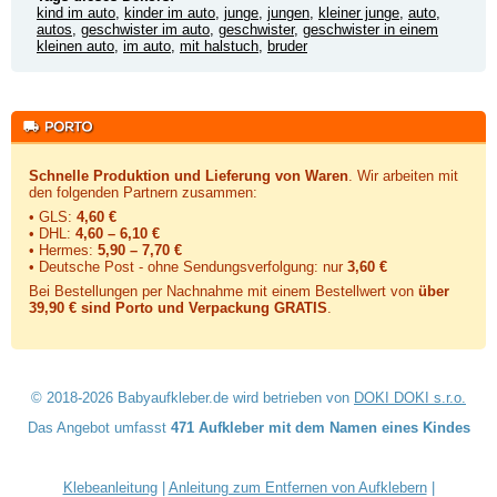
kind im auto
,
kinder im auto
,
junge
,
jungen
,
kleiner junge
,
auto
,
autos
,
geschwister im auto
,
geschwister
,
geschwister in einem
kleinen auto
,
im auto
,
mit halstuch
,
bruder
Schnelle Produktion und Lieferung von Waren
. Wir arbeiten mit
den folgenden Partnern zusammen:
• GLS:
4,60 €
• DHL:
4,60 – 6,10 €
• Hermes:
5,90 – 7,70 €
• Deutsche Post - ohne Sendungsverfolgung:
nur
3,60 €
Bei Bestellungen per Nachnahme mit einem Bestellwert von
über
39,90 € sind Porto und Verpackung GRATIS
.
© 2018-2026 Babyaufkleber.de wird betrieben von
DOKI DOKI s.r.o.
Das Angebot umfasst
471 Aufkleber mit dem Namen eines Kindes
Klebeanleitung
|
Anleitung zum Entfernen von Aufklebern
|