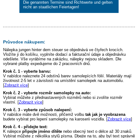
Die genannten Termine sind Richtwerte und gelten
nicht an staatlichen Feiertagen!
Průvodce nákupem:
Nálepka
jungen hinter dem steuer
se objednává ve čtyřech krocích.
Vložíte ji do košíku, vyplníte dodací a fakturační údaje a objednávku
odešlete. Vše vyrábíme na zakázku, nálepky nejsou skladem. Dle
vybrané platby expedujeme do 2 pracovních dnů.
Krok č. 1 - vyberte barvu:
V nabídce naleznete 24 odstínů barev samolepících fólií. Materiály mají
životnost 2-5 let v závislosti na umístění samolepek na automobilu.
[
Zobrazit více
]
Krok č. 2 - vyberte rozměr samolepky na auto:
Vybírat můžete z přednastavených rozměrů nebo si zvolíte rozměr
vlastní. [
Zobrazit více
]
Krok č. 3 - vyberte způsob nalepení:
V nabídce máte dvě možnosti, přičemž volbu
tak jak je vyobrazena
budete vybírat pro lepení samolepky na karoserii vozidla. [
Zobrazit více
]
Krok č. 4 - přidejte text:
K nálepce
připojte jméno dítěte
nebo obecný text o délce až 30 znaků.
Vybírat můžete z několika stylů písma. Dbejte na to, aby byl text správně