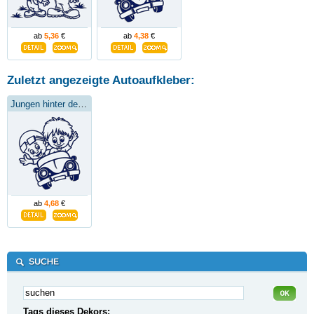
ab
5,36
€
ab
4,38
€
Zuletzt angezeigte Autoaufkleber:
Jungen hinter dem Steuer
ab
4,68
€
Tags dieses Dekors: