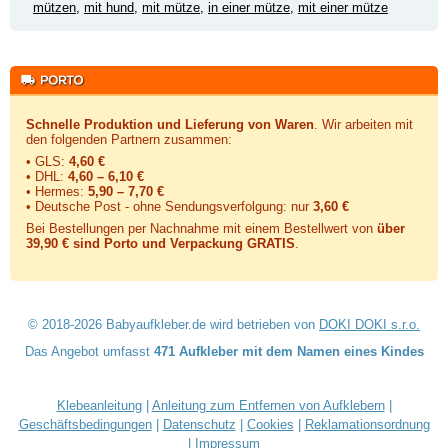
mützen
,
mit hund
,
mit mütze
,
in einer mütze
,
mit einer mütze
Schnelle Produktion und Lieferung von Waren
. Wir arbeiten mit
den folgenden Partnern zusammen:
• GLS:
4,60 €
• DHL:
4,60 – 6,10 €
• Hermes:
5,90 – 7,70 €
• Deutsche Post - ohne Sendungsverfolgung:
nur
3,60 €
Bei Bestellungen per Nachnahme mit einem Bestellwert von
über
39,90 € sind Porto und Verpackung GRATIS
.
© 2018-2026 Babyaufkleber.de wird betrieben von
DOKI DOKI s.r.o.
Das Angebot umfasst
471 Aufkleber mit dem Namen eines Kindes
Klebeanleitung
|
Anleitung zum Entfernen von Aufklebern
|
Geschäftsbedingungen
|
Datenschutz
|
Cookies
|
Reklamationsordnung
|
Impressum