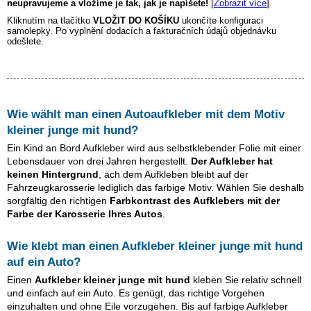
neupravujeme a vložíme je tak, jak je napíšete!
[
Zobrazit více
]
Kliknutím na tlačítko
VLOŽIT DO KOŠÍKU
ukončíte konfiguraci
samolepky. Po vyplnění dodacích a fakturačních údajů objednávku
odešlete.
Wie wählt man einen Autoaufkleber mit dem Motiv
kleiner junge mit hund
?
Ein Kind an Bord Aufkleber wird aus selbstklebender Folie mit einer
Lebensdauer von drei Jahren hergestellt.
Der Aufkleber hat
keinen Hintergrund
, ach dem Aufkleben bleibt auf der
Fahrzeugkarosserie lediglich das farbige Motiv. Wählen Sie deshalb
sorgfältig den richtigen
Farbkontrast des Aufklebers mit der
Farbe der Karosserie Ihres Autos
.
Wie klebt man einen Aufkleber
kleiner junge mit hund
auf ein Auto?
Einen
Aufkleber
kleiner junge mit hund
kleben Sie relativ schnell
und einfach auf ein Auto. Es genügt, das richtige Vorgehen
einzuhalten und ohne Eile vorzugehen. Bis auf farbige Aufkleber