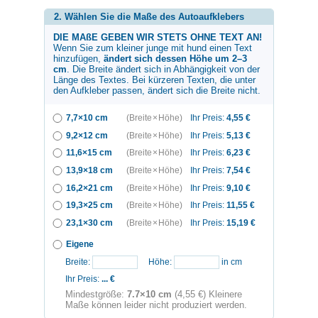
2. Wählen Sie die Maße des Autoaufklebers
DIE MAßE GEBEN WIR STETS OHNE TEXT AN!
Wenn Sie zum
kleiner junge mit hund
einen Text
hinzufügen,
ändert sich dessen Höhe um 2–3
cm
. Die Breite ändert sich in Abhängigkeit von der
Länge des Textes. Bei kürzeren Texten, die unter
den Aufkleber passen, ändert sich die Breite nicht.
7,7×10 cm
(Breite × Höhe)
Ihr Preis:
4,55
€
9,2×12 cm
(Breite × Höhe)
Ihr Preis:
5,13
€
11,6×15 cm
(Breite × Höhe)
Ihr Preis:
6,23
€
13,9×18 cm
(Breite × Höhe)
Ihr Preis:
7,54
€
16,2×21 cm
(Breite × Höhe)
Ihr Preis:
9,10
€
19,3×25 cm
(Breite × Höhe)
Ihr Preis:
11,55
€
23,1×30 cm
(Breite × Höhe)
Ihr Preis:
15,19
€
Eigene
Breite:
Höhe:
in cm
Ihr Preis:
...
€
Mindestgröße:
7.7×10 cm
(4,55 €) Kleinere
Maße können leider nicht produziert werden.