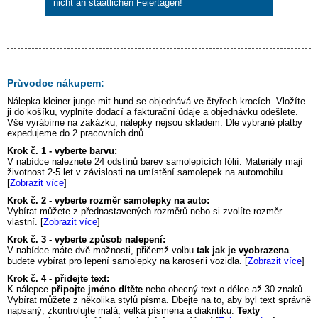
nicht an staatlichen Feiertagen!
Průvodce nákupem:
Nálepka
kleiner junge mit hund
se objednává ve čtyřech krocích. Vložíte
ji do košíku, vyplníte dodací a fakturační údaje a objednávku odešlete.
Vše vyrábíme na zakázku, nálepky nejsou skladem. Dle vybrané platby
expedujeme do 2 pracovních dnů.
Krok č. 1 - vyberte barvu:
V nabídce naleznete 24 odstínů barev samolepících fólií. Materiály mají
životnost 2-5 let v závislosti na umístění samolepek na automobilu.
[
Zobrazit více
]
Krok č. 2 - vyberte rozměr samolepky na auto:
Vybírat můžete z přednastavených rozměrů nebo si zvolíte rozměr
vlastní. [
Zobrazit více
]
Krok č. 3 - vyberte způsob nalepení:
V nabídce máte dvě možnosti, přičemž volbu
tak jak je vyobrazena
budete vybírat pro lepení samolepky na karoserii vozidla. [
Zobrazit více
]
Krok č. 4 - přidejte text:
K nálepce
připojte jméno dítěte
nebo obecný text o délce až 30 znaků.
Vybírat můžete z několika stylů písma. Dbejte na to, aby byl text správně
napsaný, zkontrolujte malá, velká písmena a diakritiku.
Texty