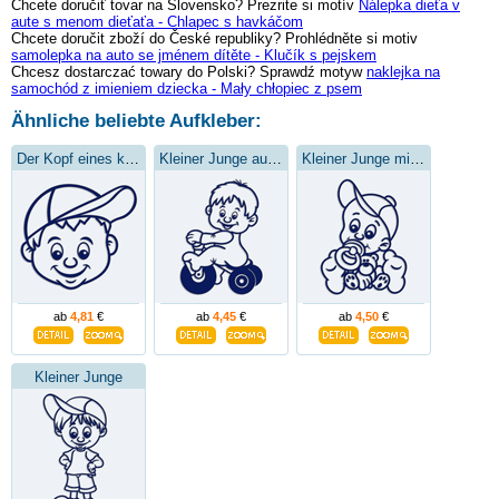
Chcete doručiť tovar na Slovensko? Prezrite si motív
Nálepka dieťa v
aute s menom dieťaťa - Chlapec s havkáčom
Chcete doručit zboží do České republiky? Prohlédněte si motiv
samolepka na auto se jménem dítěte - Klučík s pejskem
Chcesz dostarczać towary do Polski? Sprawdź motyw
naklejka na
samochód z imieniem dziecka - Mały chłopiec z psem
Ähnliche beliebte Aufkleber:
Der Kopf eines kleinen Jungen
Kleiner Junge auf einem Dreirad
Kleiner Junge mit einem Schnuller
ab
4,81
€
ab
4,45
€
ab
4,50
€
Kleiner Junge