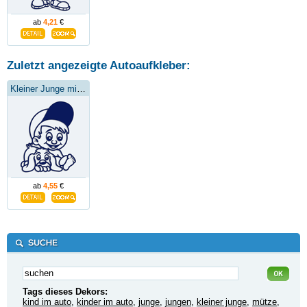
ab
4,21
€
Zuletzt angezeigte Autoaufkleber:
Kleiner Junge mit Hund
ab
4,55
€
Tags dieses Dekors:
kind im auto
,
kinder im auto
,
junge
,
jungen
,
kleiner junge
,
mütze
,