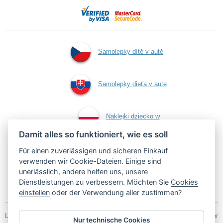
Samolepky dítě v autě
Samolepky dieťa v aute
Naklejki dziecko w
Damit alles so funktioniert, wie es soll
aucie
Für einen zuverlässigen und sicheren Einkauf
verwenden wir Cookie-Dateien. Einige sind
unerlässlich, andere helfen uns, unsere
Kind an Bord Aufkleber
Dienstleistungen zu verbessern. Möchten Sie
Cookies
einstellen
oder der Verwendung aller zustimmen?
Laut Umsatzerfassungsgesetz ist ein Verkäufer verpflichtet, einem Käufer
Nur technische Cookies