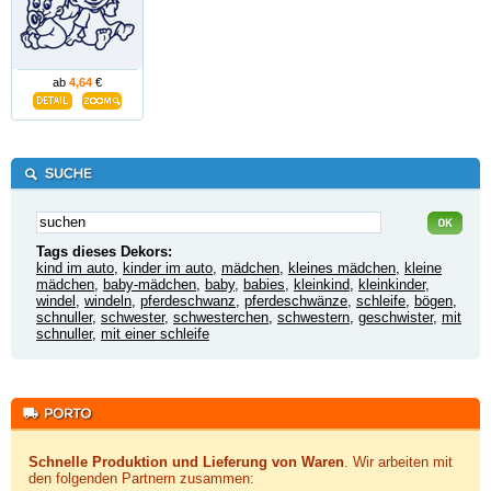
ab
4,64
€
Tags dieses Dekors:
kind im auto
,
kinder im auto
,
mädchen
,
kleines mädchen
,
kleine
mädchen
,
baby-mädchen
,
baby
,
babies
,
kleinkind
,
kleinkinder
,
windel
,
windeln
,
pferdeschwanz
,
pferdeschwänze
,
schleife
,
bögen
,
schnuller
,
schwester
,
schwesterchen
,
schwestern
,
geschwister
,
mit
schnuller
,
mit einer schleife
Schnelle Produktion und Lieferung von Waren
. Wir arbeiten mit
den folgenden Partnern zusammen: