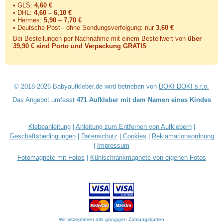
• GLS:
4,60 €
• DHL:
4,60 – 6,10 €
• Hermes:
5,90 – 7,70 €
• Deutsche Post - ohne Sendungsverfolgung:
nur
3,60 €
Bei Bestellungen per Nachnahme mit einem Bestellwert von
über
39,90 € sind Porto und Verpackung GRATIS
.
© 2018-2026 Babyaufkleber.de wird betrieben von
DOKI DOKI s.r.o.
Das Angebot umfasst
471 Aufkleber mit dem Namen eines Kindes
Klebeanleitung
|
Anleitung zum Entfernen von Aufklebern
|
Geschäftsbedingungen
|
Datenschutz
|
Cookies
|
Reklamationsordnung
|
Impressum
Fotomagnete mit Fotos
|
Kühlschrankmagnete von eigenen Fotos
Wir akzeptieren alle gängigen Zahlungskarten