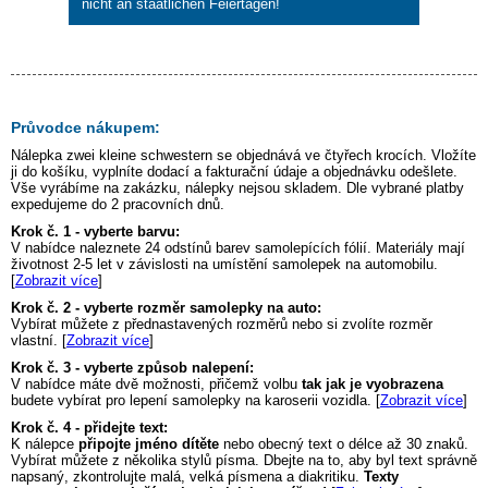
nicht an staatlichen Feiertagen!
Průvodce nákupem:
Nálepka
zwei kleine schwestern
se objednává ve čtyřech krocích. Vložíte
ji do košíku, vyplníte dodací a fakturační údaje a objednávku odešlete.
Vše vyrábíme na zakázku, nálepky nejsou skladem. Dle vybrané platby
expedujeme do 2 pracovních dnů.
Krok č. 1 - vyberte barvu:
V nabídce naleznete 24 odstínů barev samolepících fólií. Materiály mají
životnost 2-5 let v závislosti na umístění samolepek na automobilu.
[
Zobrazit více
]
Krok č. 2 - vyberte rozměr samolepky na auto:
Vybírat můžete z přednastavených rozměrů nebo si zvolíte rozměr
vlastní. [
Zobrazit více
]
Krok č. 3 - vyberte způsob nalepení:
V nabídce máte dvě možnosti, přičemž volbu
tak jak je vyobrazena
budete vybírat pro lepení samolepky na karoserii vozidla. [
Zobrazit více
]
Krok č. 4 - přidejte text:
K nálepce
připojte jméno dítěte
nebo obecný text o délce až 30 znaků.
Vybírat můžete z několika stylů písma. Dbejte na to, aby byl text správně
napsaný, zkontrolujte malá, velká písmena a diakritiku.
Texty