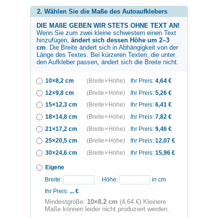
2. Wählen Sie die Maße des Autoaufklebers
DIE MAßE GEBEN WIR STETS OHNE TEXT AN!
Wenn Sie zum
zwei kleine schwestern
einen Text
hinzufügen,
ändert sich dessen Höhe um 2–3
cm
. Die Breite ändert sich in Abhängigkeit von der
Länge des Textes. Bei kürzeren Texten, die unter
den Aufkleber passen, ändert sich die Breite nicht.
10×8,2 cm
(Breite × Höhe)
Ihr Preis:
4,64
€
12×9,8 cm
(Breite × Höhe)
Ihr Preis:
5,26
€
15×12,3 cm
(Breite × Höhe)
Ihr Preis:
6,41
€
18×14,8 cm
(Breite × Höhe)
Ihr Preis:
7,82
€
21×17,2 cm
(Breite × Höhe)
Ihr Preis:
9,46
€
25×20,5 cm
(Breite × Höhe)
Ihr Preis:
12,07
€
30×24,6 cm
(Breite × Höhe)
Ihr Preis:
15,96
€
Eigene
Breite:
Höhe:
in cm
Ihr Preis:
...
€
Mindestgröße:
10×8.2 cm
(4,64 €) Kleinere
Maße können leider nicht produziert werden.