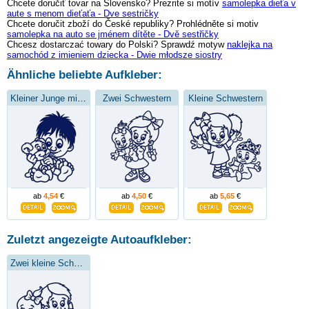
Chcete doručiť tovar na Slovensko? Prezrite si motív
samolepka dieťa v
aute s menom dieťaťa - Dve sestričky
Chcete doručit zboží do České republiky? Prohlédněte si motiv
samolepka na auto se jménem dítěte - Dvě sestřičky
Chcesz dostarczać towary do Polski? Sprawdź motyw
naklejka na
samochód z imieniem dziecka - Dwie młodsze siostry
Ähnliche beliebte Aufkleber:
Kleiner Junge mit einem Bären
Zwei Schwestern
Kleine Schwestern
ab
4,54
€
ab
4,50
€
ab
5,65
€
Zuletzt angezeigte Autoaufkleber:
Zwei kleine Schwestern