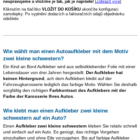
neupravujeme a vložíme je tak, jak je napíšete!
[
Zobrazit více
]
Kliknutím na tlačítko
VLOŽIT DO KOŠÍKU
ukončíte konfiguraci
samolepky. Po vyplnění dodacích a fakturačních údajů objednávku
odešlete.
Wie wählt man einen Autoaufkleber mit dem Motiv
zwei kleine schwestern
?
Ein Kind an Bord Aufkleber wird aus selbstklebender Folie mit einer
Lebensdauer von drei Jahren hergestellt.
Der Aufkleber hat
keinen Hintergrund
, ach dem Aufkleben bleibt auf der
Fahrzeugkarosserie lediglich das farbige Motiv. Wählen Sie deshalb
sorgfältig den richtigen
Farbkontrast des Aufklebers mit der
Farbe der Karosserie Ihres Autos
.
Wie klebt man einen Aufkleber
zwei kleine
schwestern
auf ein Auto?
Einen
Aufkleber
zwei kleine schwestern
kleben Sie relativ schnell
und einfach auf ein Auto. Es genügt, das richtige Vorgehen
einzuhalten und ohne Eile vorzugehen. Bis auf farbige Aufkleber