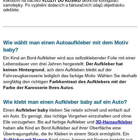
Kliknutím na tlačítko
VLOŽIT DO KOŠÍKU
ukončíte konfiguraci
samolepky. Po vyplnění dodacích a fakturačních údajů objednávku
odešlete.
Wie wählt man einen Autoaufkleber mit dem Motiv
baby
?
Ein Kind an Bord Aufkleber wird aus selbstklebender Folie mit einer
Lebensdauer von drei Jahren hergestellt.
Der Aufkleber hat
keinen Hintergrund
, ach dem Aufkleben bleibt auf der
Fahrzeugkarosserie lediglich das farbige Motiv. Wählen Sie deshalb
sorgfältig den richtigen
Farbkontrast des Aufklebers mit der
Farbe der Karosserie Ihres Autos
.
Wie klebt man einen Aufkleber
baby
auf ein Auto?
Einen
Aufkleber
baby
kleben Sie relativ schnell und einfach auf
ein Auto. Es genügt, das richtige Vorgehen einzuhalten und ohne
Eile vorzugehen. Bis auf farbige Aufkleber und
3D-Harzaufkleber
haben alle Kind an Bord Aufkleber auf ihrer Oberfläche eine
Übertragungsfolie, die ihr Kleben in einem Stück ermöglicht. Ein
Aufkleber mit Namen
Kopf eines Jungen mit Namen besteht aus