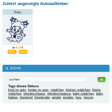
Zuletzt angezeigte Autoaufkleber:
Baby
ab
4,73
€
Tags dieses Dekors:
kind im auto
,
kinder im auto
,
mädchen
,
kleines mädchen
,
kleine
mädchen
,
pferdeschwanz
,
pferdeschwänze
,
baby-mädchen
,
baby
,
babies
,
kleinkind
,
kleinkinder
,
windel
,
windeln
,
herz
,
herzen