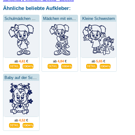
Ähnliche beliebte Aufkleber:
Schulmädchen mit Schulranzen
Mädchen mit einem Kätzchen
Kleine Schwestern
ab
4,61
€
ab
4,84
€
ab
5,65
€
Baby auf der Schaukel
ab
4,52
€