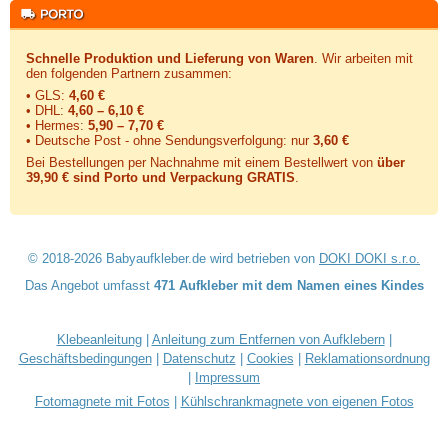
Schnelle Produktion und Lieferung von Waren
. Wir arbeiten mit
den folgenden Partnern zusammen:
• GLS:
4,60 €
• DHL:
4,60 – 6,10 €
• Hermes:
5,90 – 7,70 €
• Deutsche Post - ohne Sendungsverfolgung:
nur
3,60 €
Bei Bestellungen per Nachnahme mit einem Bestellwert von
über
39,90 € sind Porto und Verpackung GRATIS
.
© 2018-2026 Babyaufkleber.de wird betrieben von
DOKI DOKI s.r.o.
Das Angebot umfasst
471 Aufkleber mit dem Namen eines Kindes
Klebeanleitung
|
Anleitung zum Entfernen von Aufklebern
|
Geschäftsbedingungen
|
Datenschutz
|
Cookies
|
Reklamationsordnung
|
Impressum
Fotomagnete mit Fotos
|
Kühlschrankmagnete von eigenen Fotos