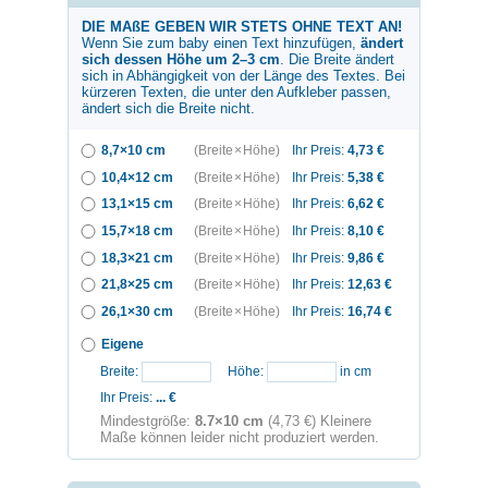
DIE MAßE GEBEN WIR STETS OHNE TEXT AN!
Wenn Sie zum
baby
einen Text hinzufügen,
ändert
sich dessen Höhe um 2–3 cm
. Die Breite ändert
sich in Abhängigkeit von der Länge des Textes. Bei
kürzeren Texten, die unter den Aufkleber passen,
ändert sich die Breite nicht.
8,7×10 cm
(Breite × Höhe)
Ihr Preis:
4,73
€
10,4×12 cm
(Breite × Höhe)
Ihr Preis:
5,38
€
13,1×15 cm
(Breite × Höhe)
Ihr Preis:
6,62
€
15,7×18 cm
(Breite × Höhe)
Ihr Preis:
8,10
€
18,3×21 cm
(Breite × Höhe)
Ihr Preis:
9,86
€
21,8×25 cm
(Breite × Höhe)
Ihr Preis:
12,63
€
26,1×30 cm
(Breite × Höhe)
Ihr Preis:
16,74
€
Eigene
Breite:
Höhe:
in cm
Ihr Preis:
...
€
Mindestgröße:
8.7×10 cm
(4,73 €) Kleinere
Maße können leider nicht produziert werden.