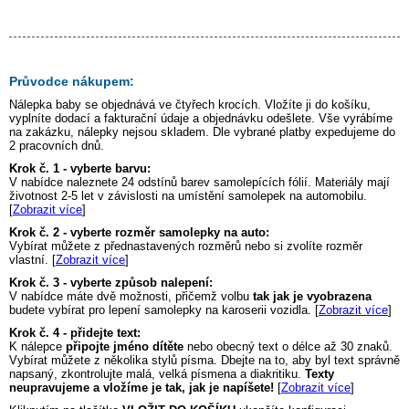
Průvodce nákupem:
Nálepka
baby
se objednává ve čtyřech krocích. Vložíte ji do košíku,
vyplníte dodací a fakturační údaje a objednávku odešlete. Vše vyrábíme
na zakázku, nálepky nejsou skladem. Dle vybrané platby expedujeme do
2 pracovních dnů.
Krok č. 1 - vyberte barvu:
V nabídce naleznete 24 odstínů barev samolepících fólií. Materiály mají
životnost 2-5 let v závislosti na umístění samolepek na automobilu.
[
Zobrazit více
]
Krok č. 2 - vyberte rozměr samolepky na auto:
Vybírat můžete z přednastavených rozměrů nebo si zvolíte rozměr
vlastní. [
Zobrazit více
]
Krok č. 3 - vyberte způsob nalepení:
V nabídce máte dvě možnosti, přičemž volbu
tak jak je vyobrazena
budete vybírat pro lepení samolepky na karoserii vozidla. [
Zobrazit více
]
Krok č. 4 - přidejte text:
K nálepce
připojte jméno dítěte
nebo obecný text o délce až 30 znaků.
Vybírat můžete z několika stylů písma. Dbejte na to, aby byl text správně
napsaný, zkontrolujte malá, velká písmena a diakritiku.
Texty
neupravujeme a vložíme je tak, jak je napíšete!
[
Zobrazit více
]