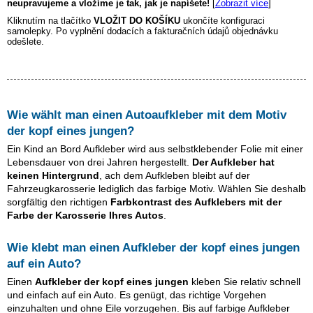
neupravujeme a vložíme je tak, jak je napíšete!
[
Zobrazit více
]
Kliknutím na tlačítko
VLOŽIT DO KOŠÍKU
ukončíte konfiguraci
samolepky. Po vyplnění dodacích a fakturačních údajů objednávku
odešlete.
Wie wählt man einen Autoaufkleber mit dem Motiv
der kopf eines jungen
?
Ein Kind an Bord Aufkleber wird aus selbstklebender Folie mit einer
Lebensdauer von drei Jahren hergestellt.
Der Aufkleber hat
keinen Hintergrund
, ach dem Aufkleben bleibt auf der
Fahrzeugkarosserie lediglich das farbige Motiv. Wählen Sie deshalb
sorgfältig den richtigen
Farbkontrast des Aufklebers mit der
Farbe der Karosserie Ihres Autos
.
Wie klebt man einen Aufkleber
der kopf eines jungen
auf ein Auto?
Einen
Aufkleber
der kopf eines jungen
kleben Sie relativ schnell
und einfach auf ein Auto. Es genügt, das richtige Vorgehen
einzuhalten und ohne Eile vorzugehen. Bis auf farbige Aufkleber