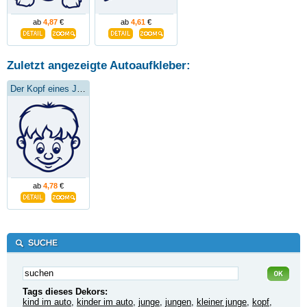
ab
4,87
€
ab
4,61
€
Zuletzt angezeigte Autoaufkleber:
Der Kopf eines Jungen
ab
4,78
€
Tags dieses Dekors:
kind im auto
,
kinder im auto
,
junge
,
jungen
,
kleiner junge
,
kopf
,