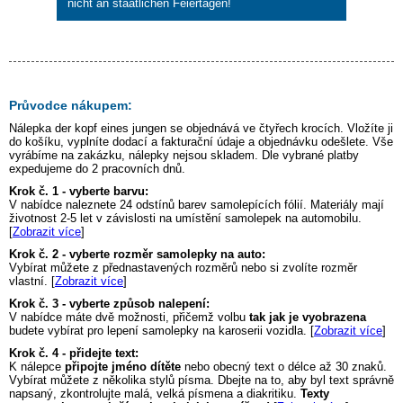
nicht an staatlichen Feiertagen!
Průvodce nákupem:
Nálepka
der kopf eines jungen
se objednává ve čtyřech krocích. Vložíte ji
do košíku, vyplníte dodací a fakturační údaje a objednávku odešlete. Vše
vyrábíme na zakázku, nálepky nejsou skladem. Dle vybrané platby
expedujeme do 2 pracovních dnů.
Krok č. 1 - vyberte barvu:
V nabídce naleznete 24 odstínů barev samolepících fólií. Materiály mají
životnost 2-5 let v závislosti na umístění samolepek na automobilu.
[
Zobrazit více
]
Krok č. 2 - vyberte rozměr samolepky na auto:
Vybírat můžete z přednastavených rozměrů nebo si zvolíte rozměr
vlastní. [
Zobrazit více
]
Krok č. 3 - vyberte způsob nalepení:
V nabídce máte dvě možnosti, přičemž volbu
tak jak je vyobrazena
budete vybírat pro lepení samolepky na karoserii vozidla. [
Zobrazit více
]
Krok č. 4 - přidejte text:
K nálepce
připojte jméno dítěte
nebo obecný text o délce až 30 znaků.
Vybírat můžete z několika stylů písma. Dbejte na to, aby byl text správně
napsaný, zkontrolujte malá, velká písmena a diakritiku.
Texty