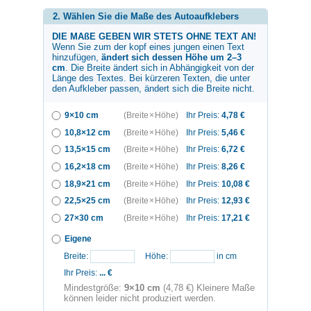
2. Wählen Sie die Maße des Autoaufklebers
DIE MAßE GEBEN WIR STETS OHNE TEXT AN!
Wenn Sie zum
der kopf eines jungen
einen Text
hinzufügen,
ändert sich dessen Höhe um 2–3
cm
. Die Breite ändert sich in Abhängigkeit von der
Länge des Textes. Bei kürzeren Texten, die unter
den Aufkleber passen, ändert sich die Breite nicht.
9×10 cm
(Breite × Höhe)
Ihr Preis:
4,78
€
10,8×12 cm
(Breite × Höhe)
Ihr Preis:
5,46
€
13,5×15 cm
(Breite × Höhe)
Ihr Preis:
6,72
€
16,2×18 cm
(Breite × Höhe)
Ihr Preis:
8,26
€
18,9×21 cm
(Breite × Höhe)
Ihr Preis:
10,08
€
22,5×25 cm
(Breite × Höhe)
Ihr Preis:
12,93
€
27×30 cm
(Breite × Höhe)
Ihr Preis:
17,21
€
Eigene
Breite:
Höhe:
in cm
Ihr Preis:
...
€
Mindestgröße:
9×10 cm
(4,78 €) Kleinere Maße
können leider nicht produziert werden.