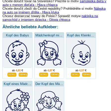
Chcete doručiť tovar na Slovensko? Prezrite si motív
samolepka dieťa v
aute s menom dieťaťa - Hlava chlapca
Chcete doručit zboží do České republiky? Prohlédněte si motiv
Nálepka
na auto se jménem dítěte - Hlava kluka
Chcesz dostarczać towary do Polski? Sprawdź motyw
naklejka na
samochód z imieniem dziecka - Głowa chłopca
Ähnliche beliebte Aufkleber:
Kopf des Babys
Mädchenkopf mit einer Schleife
Kopf des Kleinkindes
ab
4,81
€
ab
4,87
€
ab
4,57
€
Kopf eines Mädchens mit einer Blume
Der Kopf des Mädchens