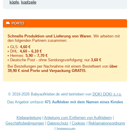
köpfe
,
kopfzeile
Schnelle Produktion und Lieferung von Waren
. Wir arbeiten mit
den folgenden Partnern zusammen:
• GLS:
4,60 €
• DHL:
4,60 – 6,10 €
• Hermes:
5,90 – 7,70 €
• Deutsche Post - ohne Sendungsverfolgung:
nur
3,60 €
Bei Bestellungen per Nachnahme mit einem Bestellwert von
über
39,90 € sind Porto und Verpackung GRATIS
.
© 2018-2026 Babyaufkleber.de wird betrieben von
DOKI DOKI s.r.o.
Das Angebot umfasst
471 Aufkleber mit dem Namen eines Kindes
Klebeanleitung
|
Anleitung zum Entfernen von Aufklebern
|
Geschäftsbedingungen
|
Datenschutz
|
Cookies
|
Reklamationsordnung
|
Impressum