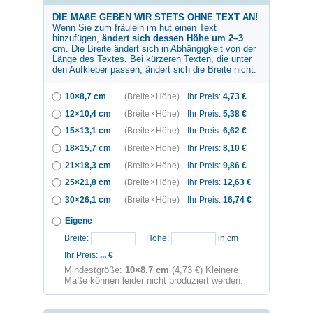
DIE MAßE GEBEN WIR STETS OHNE TEXT AN!
Wenn Sie zum
fräulein im hut
einen Text
hinzufügen,
ändert sich dessen Höhe um 2–3
cm
. Die Breite ändert sich in Abhängigkeit von der
Länge des Textes. Bei kürzeren Texten, die unter
den Aufkleber passen, ändert sich die Breite nicht.
10×8,7 cm
(Breite × Höhe)
Ihr Preis:
4,73
€
12×10,4 cm
(Breite × Höhe)
Ihr Preis:
5,38
€
15×13,1 cm
(Breite × Höhe)
Ihr Preis:
6,62
€
18×15,7 cm
(Breite × Höhe)
Ihr Preis:
8,10
€
21×18,3 cm
(Breite × Höhe)
Ihr Preis:
9,86
€
25×21,8 cm
(Breite × Höhe)
Ihr Preis:
12,63
€
30×26,1 cm
(Breite × Höhe)
Ihr Preis:
16,74
€
Eigene
Breite:
Höhe:
in cm
Ihr Preis:
...
€
Mindestgröße:
10×8.7 cm
(4,73 €) Kleinere
Maße können leider nicht produziert werden.