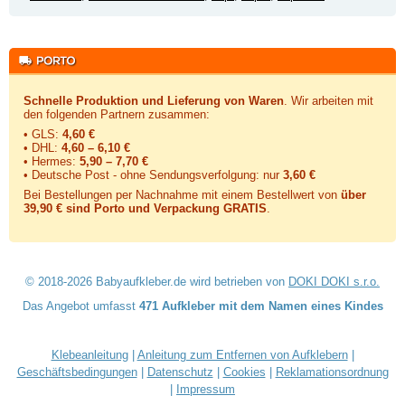
Schnelle Produktion und Lieferung von Waren
. Wir arbeiten mit
den folgenden Partnern zusammen:
• GLS:
4,60 €
• DHL:
4,60 – 6,10 €
• Hermes:
5,90 – 7,70 €
• Deutsche Post - ohne Sendungsverfolgung:
nur
3,60 €
Bei Bestellungen per Nachnahme mit einem Bestellwert von
über
39,90 € sind Porto und Verpackung GRATIS
.
© 2018-2026 Babyaufkleber.de wird betrieben von
DOKI DOKI s.r.o.
Das Angebot umfasst
471 Aufkleber mit dem Namen eines Kindes
Klebeanleitung
|
Anleitung zum Entfernen von Aufklebern
|
Geschäftsbedingungen
|
Datenschutz
|
Cookies
|
Reklamationsordnung
|
Impressum