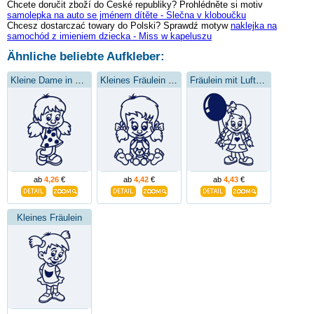
Chcete doručit zboží do České republiky? Prohlédněte si motiv
samolepka na auto se jménem dítěte - Slečna v kloboučku
Chcesz dostarczać towary do Polski? Sprawdź motyw
naklejka na
samochód z imieniem dziecka - Miss w kapeluszu
Ähnliche beliebte Aufkleber:
Kleine Dame in einem Kleid
Kleines Fräulein mit einem Spielzeug
Fräulein mit Luftballon
ab
4,26
€
ab
4,42
€
ab
4,43
€
Kleines Fräulein