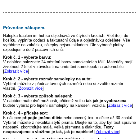
Průvodce nákupem:
Nálepka
fräulein im hut
se objednává ve čtyřech krocích. Vložíte ji do
košíku, vyplníte dodací a fakturační údaje a objednávku odešlete. Vše
vyrábíme na zakázku, nálepky nejsou skladem. Dle vybrané platby
expedujeme do 2 pracovních dnů.
Krok č. 1 - vyberte barvu:
V nabídce naleznete 24 odstínů barev samolepících fólií. Materiály mají
životnost 2-5 let v závislosti na umístění samolepek na automobilu.
[
Zobrazit více
]
Krok č. 2 - vyberte rozměr samolepky na auto:
Vybírat můžete z přednastavených rozměrů nebo si zvolíte rozměr
vlastní. [
Zobrazit více
]
Krok č. 3 - vyberte způsob nalepení:
V nabídce máte dvě možnosti, přičemž volbu
tak jak je vyobrazena
budete vybírat pro lepení samolepky na karoserii vozidla. [
Zobrazit více
]
Krok č. 4 - přidejte text:
K nálepce
připojte jméno dítěte
nebo obecný text o délce až 30 znaků.
Vybírat můžete z několika stylů písma. Dbejte na to, aby byl text správně
napsaný, zkontrolujte malá, velká písmena a diakritiku.
Texty
neupravujeme a vložíme je tak, jak je napíšete!
[
Zobrazit více
]