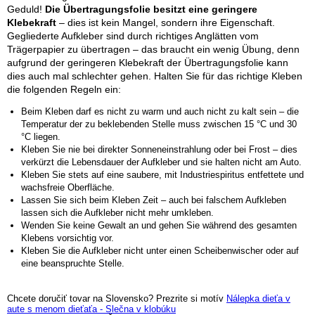
Geduld!
Die Übertragungsfolie besitzt eine geringere
Klebekraft
– dies ist kein Mangel, sondern ihre Eigenschaft.
Gegliederte Aufkleber sind durch richtiges Anglätten vom
Trägerpapier zu übertragen – das braucht ein wenig Übung, denn
aufgrund der geringeren Klebekraft der Übertragungsfolie kann
dies auch mal schlechter gehen. Halten Sie für das richtige Kleben
die folgenden Regeln ein:
Beim Kleben darf es nicht zu warm und auch nicht zu kalt sein – die
Temperatur der zu beklebenden Stelle muss zwischen 15 °C und 30
°C liegen.
Kleben Sie nie bei direkter Sonneneinstrahlung oder bei Frost – dies
verkürzt die Lebensdauer der Aufkleber und sie halten nicht am Auto.
Kleben Sie stets auf eine saubere, mit Industriespiritus entfettete und
wachsfreie Oberfläche.
Lassen Sie sich beim Kleben Zeit – auch bei falschem Aufkleben
lassen sich die Aufkleber nicht mehr umkleben.
Wenden Sie keine Gewalt an und gehen Sie während des gesamten
Klebens vorsichtig vor.
Kleben Sie die Aufkleber nicht unter einen Scheibenwischer oder auf
eine beanspruchte Stelle.
Chcete doručiť tovar na Slovensko? Prezrite si motív
Nálepka dieťa v
aute s menom dieťaťa - Slečna v klobúku