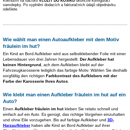
Kliknutím na tlačítko
VLOŽIT DO KOŠÍKU
ukončíte konfiguraci
samolepky. Po vyplnění dodacích a fakturačních údajů objednávku
odešlete.
Wie wählt man einen Autoaufkleber mit dem Motiv
fräulein im hut
?
Ein Kind an Bord Aufkleber wird aus selbstklebender Folie mit einer
Lebensdauer von drei Jahren hergestellt.
Der Aufkleber hat
keinen Hintergrund
, ach dem Aufkleben bleibt auf der
Fahrzeugkarosserie lediglich das farbige Motiv. Wählen Sie deshalb
sorgfältig den richtigen
Farbkontrast des Aufklebers mit der
Farbe der Karosserie Ihres Autos
.
Wie klebt man einen Aufkleber
fräulein im hut
auf ein
Auto?
Einen
Aufkleber
fräulein im hut
kleben Sie relativ schnell und
einfach auf ein Auto. Es genügt, das richtige Vorgehen einzuhalten
und ohne Eile vorzugehen. Bis auf farbige Aufkleber und
3D-
Harzaufkleber
haben alle Kind an Bord Aufkleber auf ihrer