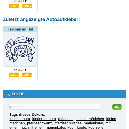
ab
4,21
€
Zuletzt angezeigte Autoaufkleber:
Fräulein im Hut
ab
4,73
€
Tags dieses Dekors:
kind im auto
,
kinder im auto
,
mädchen
,
kleines mädchen
,
kleine
mädchen
,
pferdeschwanz
,
pferdeschwänze
,
marienkäfer
,
mit
einem hut
,
mit einem marienkäfer
,
kopf
,
köpfe
,
kopfzeile