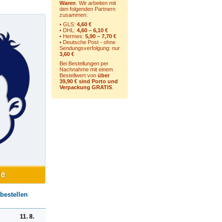
Waren
. Wir arbeiten mit
den folgenden Partnern
zusammen:
• GLS:
4,60 €
• DHL:
4,60 – 6,10 €
• Hermes:
5,90 – 7,70 €
• Deutsche Post - ohne
Sendungsverfolgung:
nur
3,60 €
Bei Bestellungen per
Nachnahme mit einem
Bestellwert von
über
39,90 € sind Porto und
Verpackung GRATIS
.
bestellen
11. 8.