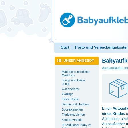
Start
Porto und Verpackungskoste
Babyaufk
Autoaufkleber m
Mädchen und kleine
Mädchen
Jungs und kleine
Jungs
Geschwister
Zwillinge
Kleine Köpfe
Berufe und Hobbies
Einen
Autoauf
Sportskanonen
eines Kindes
o
Tierkreiszeichen
Aufklebers sin
Kindersymbole
Autoaufkleber m
3D Aufkleber Baby im