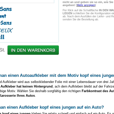
nicht an und geben sie so ein, wie Sie
angeben!
[
Mehr anzeigen
]
Per Klick auf die Schaltfläche
IN DEN W
LEGEN
schließen Sie die Konfiguration e
ab. Nach dem Ausfüllen der Liefer- und 
senden Sie die Bestellung ab.
St.
man einen Autoaufkleber mit dem Motiv
kopf eines junge
d Aufkleber wird aus selbstklebender Folie mit einer Lebensdauer von drei Ja
 Aufkleber hat keinen Hintergrund
, ach dem Aufkleben bleibt auf der Fahrz
arbige Motiv. Wählen Sie deshalb sorgfältig den richtigen
Farbkontrast des Au
Karosserie Ihres Autos
.
man einen Aufkleber
kopf eines jungen
auf ein Auto?
er
kopf eines jungen
kleben Sie relativ schnell und einfach auf ein Auto. Es 