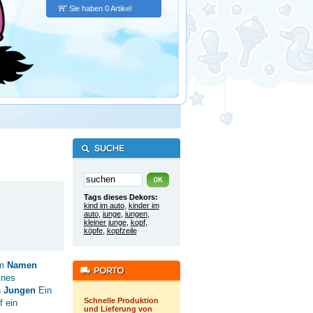
Sie haben 0 Artikel
Tags dieses Dekors:
kind im auto
,
kinder im
auto
,
junge
,
jungen
,
kleiner junge
,
kopf
,
köpfe
,
kopfzeile
em
Namen
ines
s Jungen
Ein
Schnelle Produktion
f ein
und Lieferung von