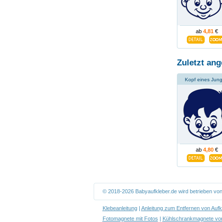
ab
4,81
€
Zuletzt ang
Kopf eines Jun
ab
4,80
€
© 2018-2026 Babyaufkleber.de wird betrieben vo
Klebeanleitung
|
Anleitung zum Entfernen von Aufk
Fotomagnete mit Fotos
|
Kühlschrankmagnete von