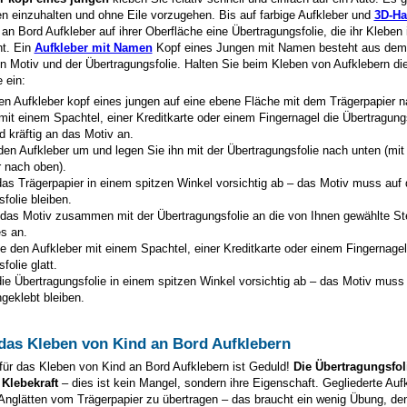
en einzuhalten und ohne Eile vorzugehen. Bis auf farbige Aufkleber und
3D-Ha
 an Bord Aufkleber auf ihrer Oberfläche eine Übertragungsfolie, die ihr Kleben
ht. Ein
Aufkleber mit Namen
Kopf eines Jungen mit Namen besteht aus dem 
n Motiv und der Übertragungsfolie. Halten Sie beim Kleben von Aufklebern di
 ein:
en Aufkleber
kopf eines jungen
auf eine ebene Fläche mit dem Trägerpapier n
mit einem Spachtel, einer Kreditkarte oder einem Fingernagel die Übertragung
d kräftig an das Motiv an.
den Aufkleber um und legen Sie ihn mit der Übertragungsfolie nach unten (mi
r nach oben).
as Trägerpapier in einem spitzen Winkel vorsichtig ab – das Motiv muss auf 
folie bleiben.
 das Motiv zusammen mit der Übertragungsfolie an die von Ihnen gewählte St
s an.
e den Aufkleber mit einem Spachtel, einer Kreditkarte oder einem Fingernagel
folie glatt.
ie Übertragungsfolie in einem spitzen Winkel vorsichtig ab – das Motiv muss
geklebt bleiben.
 das Kleben von Kind an Bord Aufklebern
für das Kleben von Kind an Bord Aufklebern ist Geduld!
Die Übertragungsfoli
 Klebekraft
– dies ist kein Mangel, sondern ihre Eigenschaft. Gegliederte Auf
 Anglätten vom Trägerpapier zu übertragen – das braucht ein wenig Übung, de