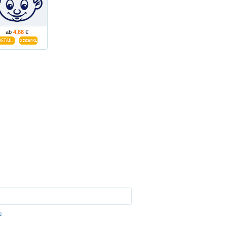
ab
4,88
€
m