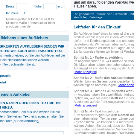
und am darauffolgenden Werktag wer
Hause haben.
Breite:
Höhe:
in cm
Ihr Preis:
...
€
Die genannten Termine sind Richtwerte und 
staatlichen Feiertagen!
Mindestgröße:
9.1×10 cm
(4,8 €)
Kleinere Maße können leider nicht
produziert werden.
Leitfaden für den Einkauf:
Ein Aufkleber
kopf eines jungen
wird in vie
bestellt vier Sie legen ihn in den Warenkorb
ufklebens eines Aufklebers
Liefer- und Rechnungsdaten aus und sen
Bestellung ab. Wir fertigen alles im Auftrag
VERKEHRTEN AUFKLEBERN SENDEN WIR
Aufkleber haben wir nicht auf Lager. Je n
ELTEN WIE AUCH DEN LESBAREN TEXT.
Zahlungsweise liefern wir binnen 2 Werkt
ich entscheiden, ob Sie den Aufkleber auf die
Schritt Nr. 1 - Farbe auswählen:
r die Heckscheibe kleben werden.
Im Angebot finden Sie 24 Farbtöne selbstk
en Text schneiden Sie ab.
Die Materialien haben eine Lebensdauer 
Abhängigkeit von der Anbringung der Aufk
[
Mehr anzeigen
]
gestellt
Schritt Nr. 2 - Maße des Autoaufklebe
Wählen können Sie aus voreingestellten 
ehrt
wählen eigene Abmessungen. [
Mehr anze
Schritt Nr. 3 - Art des Aufklebens wähl
r einem Aufkleber
Im Angebot haben Sie zwei Möglichkeiten,
Option
so, wie sie dargestellt ist
für das
Aufklebers auf die Fahrzeugkarosserie 
NEN NAMEN ODER EINEN TEXT MIT BIS
[
Mehr anzeigen
]
N HINZU.
Schritt Nr. 4 - Text hinzufügen:
nachstehende Feld aus und wählen Sie die
Zum Aufkleber
fügen Sie den Namen de
 Wenn Sie keinen
Text
, eintragen, erhalten Sie
einen allgemeinen Text in einer Länge von
ne Text (nur die Abbildung).
Zeichen hinzu. Sie können aus mehreren S
wählen. Achten Sie darauf, dass der Text r
geschrieben ist, kontrollieren Sie Kleinbu
Großbuchstaben und Umlaute.
Wir passe