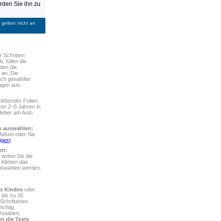
den Sie ihn zu
gelten nicht an
r Schritten
, füllen die
den die
 an. Die
ach gewählter
agen aus.
lebender Folien.
von 2–5 Jahren in
leber am Auto.
rs auswählen:
Maßen oder Sie
igen
]
en:
 wobei Sie die
 Kleben das
auswählen werden.
s Kindes
oder
 bis zu 30
chriftarten
ichtig
chstaben,
n die Texte