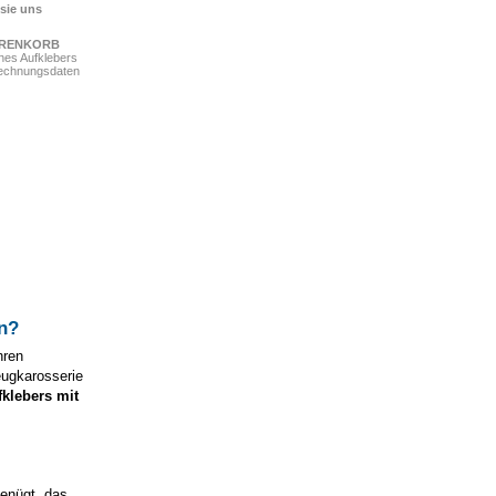
 sie uns
ARENKORB
ines Aufklebers
Rechnungsdaten
n
?
hren
eugkarosserie
fklebers mit
genügt, das