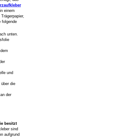
rzaufkleber
 in einem
Trägerpapier,
e folgende
ach unten.
sfolie
t dem
der
elle und
 über die
 an der
e besitzt
kleber sind
nn aufgrund