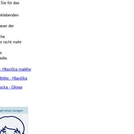
Sie für das
beklebenden
auer der
che.
r nicht mehr
r.
elle.
- Hlavička malého
těte - Hlavička
ecka - Głowa
pf eines Jungen