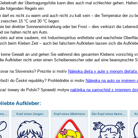
Klebekraft der Übertragungsfolie kann dies auch mal schlechter gehen. Halten 
 die folgenden Regeln ein:
 darf es nicht zu warm und auch nicht zu kalt sein – die Temperatur der zu 
 zwischen 15 °C und 30 °C liegen.
ie bei direkter Sonneneinstrahlung oder bei Frost – dies verkürzt die Lebensd
d sie halten nicht am Auto.
tets auf eine saubere, mit Industriespiritus entfettete und wachsfreie Oberflä
sich beim Kleben Zeit – auch bei falschem Aufkleben lassen sich die Aufklebe
keine Gewalt an und gehen Sie während des gesamten Klebens vorsichtig vo
ie Aufkleber nicht unter einen Scheibenwischer oder auf eine beanspruchte St
tovar na Slovensko? Prezrite si motív
Nálepka dieťa v aute s menom dieťaťa 
zboží do České republiky? Prohlédněte si motiv
Nálepka na auto se jménem dí
zać towary do Polski? Sprawdź motyw
naklejka na samochód z imieniem dzi
liebte Aufkleber:
Der Kopf eines kleinen Jungen
Kopf eines Jungen
Kopf eines Mädchens
Der Kopf eines kleinen Mädchens
Ko