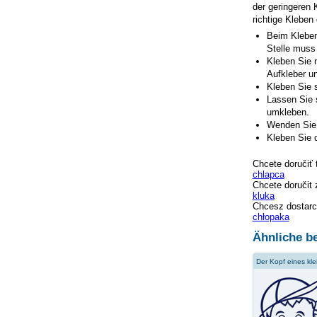
der geringeren 
richtige Kleben
Beim Kleben
Stelle muss
Kleben Sie n
Aufkleber un
Kleben Sie s
Lassen Sie 
umkleben.
Wenden Sie 
Kleben Sie d
Chcete doručiť 
chlapca
Chcete doručit 
kluka
Chcesz dostarc
chłopaka
Ähnliche be