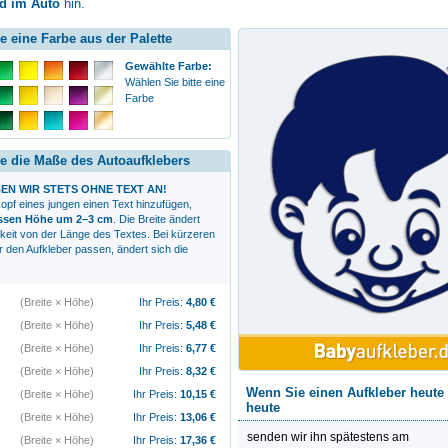
d im Auto
hin.
e eine Farbe aus der Palette
Gewählte Farbe:
Wählen Sie bitte eine
Farbe
e die Maße des Autoaufklebers
EN WIR STETS OHNE TEXT AN!
opf eines jungen
einen Text hinzufügen,
essen Höhe um 2–3 cm
. Die Breite ändert
gkeit von der Länge des Textes. Bei kürzeren
r den Aufkleber passen, ändert sich die
(Breite × Höhe)
Ihr Preis:
4,80
€
(Breite × Höhe)
Ihr Preis:
5,48
€
(Breite × Höhe)
Ihr Preis:
6,77
€
(Breite × Höhe)
Ihr Preis:
8,32
€
Wenn Sie einen Aufkleber heute 
(Breite × Höhe)
Ihr Preis:
10,15
€
heute
(Breite × Höhe)
Ihr Preis:
13,06
€
senden wir ihn spätestens am
(Breite × Höhe)
Ihr Preis:
17,36
€