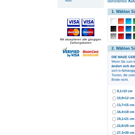
Auto
befördertes
Kin
1. Wählen Si
Wir akzeptieren alle gängigen
Zahlungskarten
2. Wählen Si
DIE MAßE GEB
Wenn Sie zum
k
ändert sich d
sich in Abhängi
Texten, die unte
Breite nicht.
9,1×10 cm
10,9×12 cm
13,7×15 cm
16,4×18 cm
19,1×21 cm
22,8×25 cm
27,3×30 cm