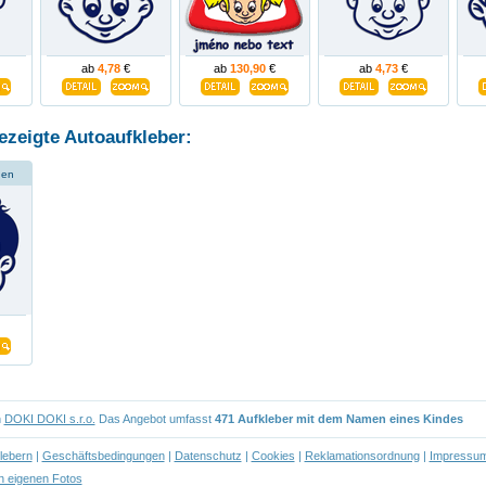
ab
4,78
€
ab
130,90
€
ab
4,73
€
ezeigte Autoaufkleber:
gen
n
DOKI DOKI s.r.o.
Das Angebot umfasst
471 Aufkleber mit dem Namen eines Kindes
lebern
|
Geschäftsbedingungen
|
Datenschutz
|
Cookies
|
Reklamationsordnung
|
Impressu
 eigenen Fotos