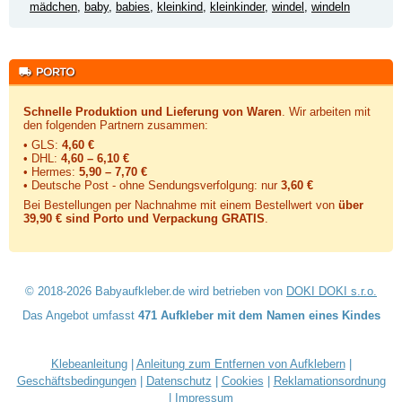
mädchen
,
baby
,
babies
,
kleinkind
,
kleinkinder
,
windel
,
windeln
Schnelle Produktion und Lieferung von Waren
. Wir arbeiten mit
den folgenden Partnern zusammen:
• GLS:
4,60 €
• DHL:
4,60 – 6,10 €
• Hermes:
5,90 – 7,70 €
• Deutsche Post - ohne Sendungsverfolgung:
nur
3,60 €
Bei Bestellungen per Nachnahme mit einem Bestellwert von
über
39,90 € sind Porto und Verpackung GRATIS
.
© 2018-2026 Babyaufkleber.de wird betrieben von
DOKI DOKI s.r.o.
Das Angebot umfasst
471 Aufkleber mit dem Namen eines Kindes
Klebeanleitung
|
Anleitung zum Entfernen von Aufklebern
|
Geschäftsbedingungen
|
Datenschutz
|
Cookies
|
Reklamationsordnung
|
Impressum