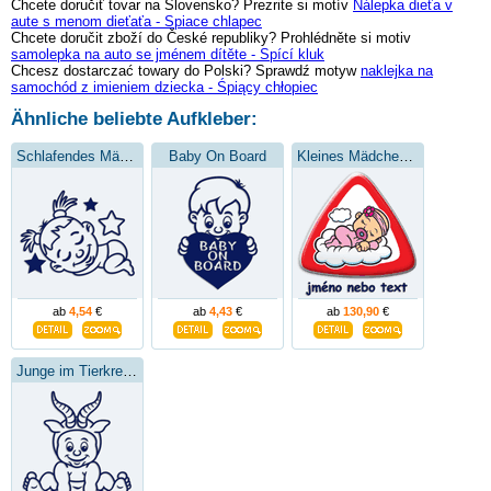
Chcete doručiť tovar na Slovensko? Prezrite si motív
Nálepka dieťa v
aute s menom dieťaťa - Spiace chlapec
Chcete doručit zboží do České republiky? Prohlédněte si motiv
samolepka na auto se jménem dítěte - Spící kluk
Chcesz dostarczać towary do Polski? Sprawdź motyw
naklejka na
samochód z imieniem dziecka - Śpiący chłopiec
Ähnliche beliebte Aufkleber:
Schlafendes Mädchen
Baby On Board
Kleines Mädchen auf einer Wolke
ab
4,54
€
ab
4,43
€
ab
130,90
€
Junge im Tierkreiszeichen Steinbock