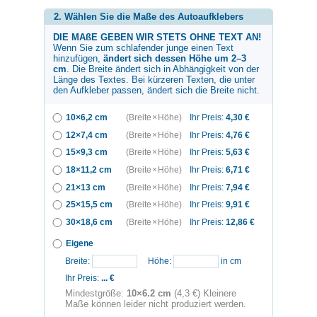
2. Wählen Sie die Maße des Autoaufklebers
DIE MAßE GEBEN WIR STETS OHNE TEXT AN!
Wenn Sie zum
schlafender junge
einen Text
hinzufügen,
ändert sich dessen Höhe um 2–3
cm
. Die Breite ändert sich in Abhängigkeit von der
Länge des Textes. Bei kürzeren Texten, die unter
den Aufkleber passen, ändert sich die Breite nicht.
10×6,2 cm
(Breite × Höhe)
Ihr Preis:
4,30
€
12×7,4 cm
(Breite × Höhe)
Ihr Preis:
4,76
€
15×9,3 cm
(Breite × Höhe)
Ihr Preis:
5,63
€
18×11,2 cm
(Breite × Höhe)
Ihr Preis:
6,71
€
21×13 cm
(Breite × Höhe)
Ihr Preis:
7,94
€
25×15,5 cm
(Breite × Höhe)
Ihr Preis:
9,91
€
30×18,6 cm
(Breite × Höhe)
Ihr Preis:
12,86
€
Eigene
Breite:
Höhe:
in cm
Ihr Preis:
...
€
Mindestgröße:
10×6.2 cm
(4,3 €) Kleinere
Maße können leider nicht produziert werden.