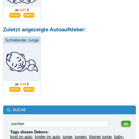
ab
4,87
€
Zuletzt angezeigte Autoaufkleber:
Schlafender Junge
ab
4,30
€
Tags dieses Dekors:
kind im auto
,
kinder im auto
,
junge
,
jungen
,
kleiner junge
,
baby-