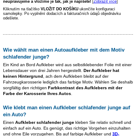
neupravujeme a vložíme je tak, jak je napíšete!
[
Zobrazit více
]
Kliknutím na tlačítko
VLOŽIT DO KOŠÍKU
ukončíte konfiguraci
samolepky. Po vyplnění dodacích a fakturačních údajů objednávku
odešlete.
Wie wählt man einen Autoaufkleber mit dem Motiv
schlafender junge
?
Ein Kind an Bord Aufkleber wird aus selbstklebender Folie mit einer
Lebensdauer von drei Jahren hergestellt.
Der Aufkleber hat
keinen Hintergrund
, ach dem Aufkleben bleibt auf der
Fahrzeugkarosserie lediglich das farbige Motiv. Wählen Sie deshalb
sorgfältig den richtigen
Farbkontrast des Aufklebers mit der
Farbe der Karosserie Ihres Autos
.
Wie klebt man einen Aufkleber
schlafender junge
auf
ein Auto?
Einen
Aufkleber
schlafender junge
kleben Sie relativ schnell und
einfach auf ein Auto. Es genügt, das richtige Vorgehen einzuhalten
und ohne Eile vorzugehen. Bis auf farbige Aufkleber und
3D-