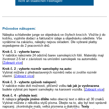
nicht an staatlichen Feiertagen!
Průvodce nákupem:
Nálepka
schlafender junge
se objednává ve čtyřech krocích. Vložíte ji do
košíku, vyplníte dodací a fakturační údaje a objednávku odešlete. Vše
vyrábíme na zakázku, nálepky nejsou skladem. Dle vybrané platby
expedujeme do 2 pracovních dnů.
Krok č. 1 - vyberte barvu:
V nabídce naleznete 24 odstínů barev samolepících fólií. Materiály mají
životnost 2-5 let v závislosti na umístění samolepek na automobilu.
[
Zobrazit více
]
Krok č. 2 - vyberte rozměr samolepky na auto:
Vybírat můžete z přednastavených rozměrů nebo si zvolíte rozměr
vlastní. [
Zobrazit více
]
Krok č. 3 - vyberte způsob nalepení:
V nabídce máte dvě možnosti, přičemž volbu
tak jak je vyobrazena
budete vybírat pro lepení samolepky na karoserii vozidla. [
Zobrazit více
]
Krok č. 4 - přidejte text:
K nálepce
připojte jméno dítěte
nebo obecný text o délce až 30 znaků.
Vybírat můžete z několika stylů písma. Dbejte na to, aby byl text správně
napsaný, zkontrolujte malá, velká písmena a diakritiku.
Texty