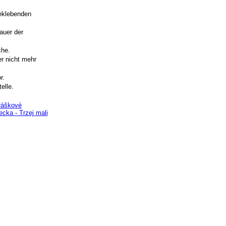
beklebenden
auer der
che.
r nicht mehr
r.
elle.
bráškové
cka - Trzej mali