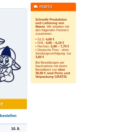
Schnelle Produktion
und Lieferung von
Waren
. Wir arbeiten mit
den folgenden Partnern
zusammen:
• GLS:
4,60 €
• DHL:
4,60 – 6,10 €
• Hermes:
5,90 – 7,70 €
• Deutsche Post - ohne
Sendungsverfolgung:
nur
3,60 €
Bei Bestellungen per
Nachnahme mit einem
Bestellwert von
über
39,90 € sind Porto und
Verpackung GRATIS
.
bestellen
10. 8.