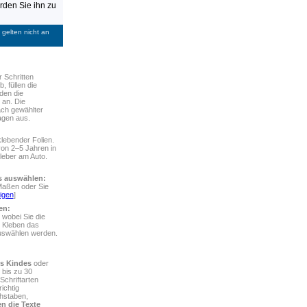
den Sie ihn zu
gelten nicht an
r Schritten
, füllen die
den die
 an. Die
ach gewählter
agen aus.
lebender Folien.
von 2–5 Jahren in
leber am Auto.
rs auswählen:
Maßen oder Sie
igen
]
en:
 wobei Sie die
 Kleben das
auswählen werden.
s Kindes
oder
 bis zu 30
chriftarten
ichtig
chstaben,
n die Texte