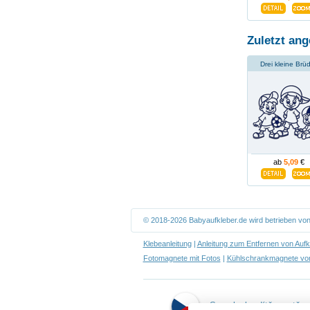
Zuletzt ang
Drei kleine Brü
ab
5,09
€
© 2018-2026 Babyaufkleber.de wird betrieben vo
Klebeanleitung
|
Anleitung zum Entfernen von Aufk
Fotomagnete mit Fotos
|
Kühlschrankmagnete von
Samolepky dítě v autě