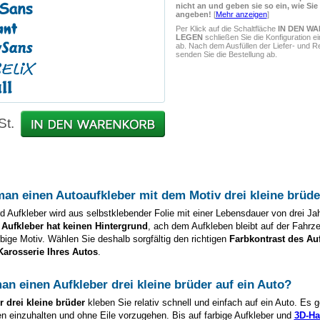
nicht an und geben sie so ein, wie Sie
angeben!
[
Mehr anzeigen
]
Per Klick auf die Schaltfläche
IN DEN W
LEGEN
schließen Sie die Konfiguration e
ab. Nach dem Ausfüllen der Liefer- und 
senden Sie die Bestellung ab.
St.
man einen Autoaufkleber mit dem Motiv
drei kleine brüde
d Aufkleber wird aus selbstklebender Folie mit einer Lebensdauer von drei Ja
 Aufkleber hat keinen Hintergrund
, ach dem Aufkleben bleibt auf der Fahrz
arbige Motiv. Wählen Sie deshalb sorgfältig den richtigen
Farbkontrast des Au
Karosserie Ihres Autos
.
man einen Aufkleber
drei kleine brüder
auf ein Auto?
er
drei kleine brüder
kleben Sie relativ schnell und einfach auf ein Auto. Es 
en einzuhalten und ohne Eile vorzugehen. Bis auf farbige Aufkleber und
3D-Ha