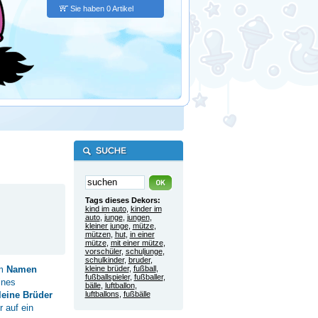
Sie haben 0 Artikel
Tags dieses Dekors:
kind im auto
,
kinder im
auto
,
junge
,
jungen
,
kleiner junge
,
mütze
,
mützen
,
hut
,
in einer
mütze
,
mit einer mütze
,
vorschüler
,
schuljunge
,
schulkinder
,
bruder
,
em
Namen
kleine brüder
,
fußball
,
fußballspieler
,
fußballer
,
ines
bälle
,
luftballon
,
leine Brüder
luftballons
,
fußbälle
 auf ein