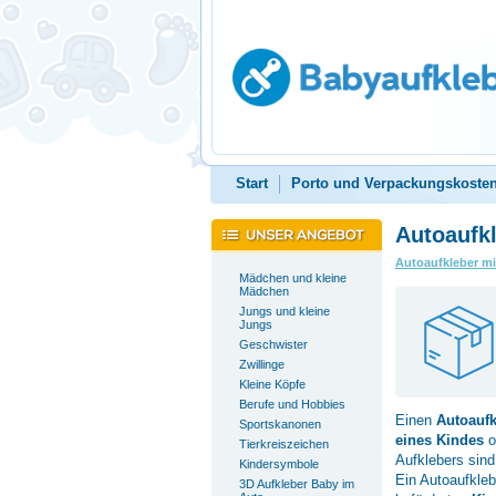
Start
Porto und Verpackungskoste
Autoaufkl
Autoaufkleber m
Mädchen und kleine
Mädchen
Jungs und kleine
Jungs
Geschwister
Zwillinge
Kleine Köpfe
Berufe und Hobbies
Einen
Autoauf
Sportskanonen
eines Kindes
o
Tierkreiszeichen
Aufklebers sin
Kindersymbole
Ein Autoaufkleb
3D Aufkleber Baby im