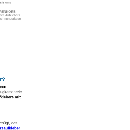
 sie uns
ARENKORB
ines Aufklebers
Rechnungsdaten
r
?
hren
eugkarosserie
fklebers mit
genügt, das
rzaufkleber