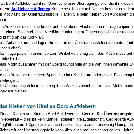
 an Bord Aufkleber auf ihrer Oberfläche eine Übertragungsfolie, die ihr Kleben
ht. Ein
Aufkleber mit Namen
Kopf eines Jungen mit Namen besteht aus dem 
n Motiv und der Übertragungsfolie. Halten Sie beim Kleben von Aufklebern di
 ein:
en Aufkleber
drei kleine brüder
auf eine ebene Fläche mit dem Trägerpapier n
mit einem Spachtel, einer Kreditkarte oder einem Fingernagel die Übertragung
d kräftig an das Motiv an.
den Aufkleber um und legen Sie ihn mit der Übertragungsfolie nach unten (mi
r nach oben).
as Trägerpapier in einem spitzen Winkel vorsichtig ab – das Motiv muss auf 
folie bleiben.
 das Motiv zusammen mit der Übertragungsfolie an die von Ihnen gewählte St
s an.
e den Aufkleber mit einem Spachtel, einer Kreditkarte oder einem Fingernagel
folie glatt.
ie Übertragungsfolie in einem spitzen Winkel vorsichtig ab – das Motiv muss
geklebt bleiben.
 das Kleben von Kind an Bord Aufklebern
für das Kleben von Kind an Bord Aufklebern ist Geduld!
Die Übertragungsfoli
 Klebekraft
– dies ist kein Mangel, sondern ihre Eigenschaft. Gegliederte Auf
 Anglätten vom Trägerpapier zu übertragen – das braucht ein wenig Übung, de
Klebekraft der Übertragungsfolie kann dies auch mal schlechter gehen. Halten 