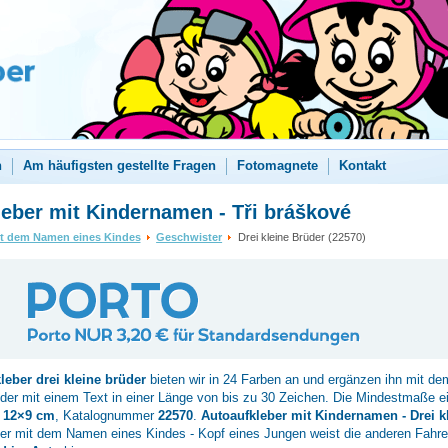
n
Am häufigsten gestellte Fragen
Fotomagnete
Kontakt
eber mit Kindernamen - Tři bráškové
it dem Namen eines Kindes
Geschwister
Drei kleine Brüder (22570)
kleber
drei kleine brüder
bieten wir in 24 Farben an und ergänzen ihn mit d
der mit einem Text in einer Länge von bis zu 30 Zeichen. Die Mindestmaße e
d
12×9 cm
, Katalognummer
22570
.
Autoaufkleber mit Kindernamen - Drei k
er mit dem Namen eines Kindes - Kopf eines Jungen weist die anderen Fahrer