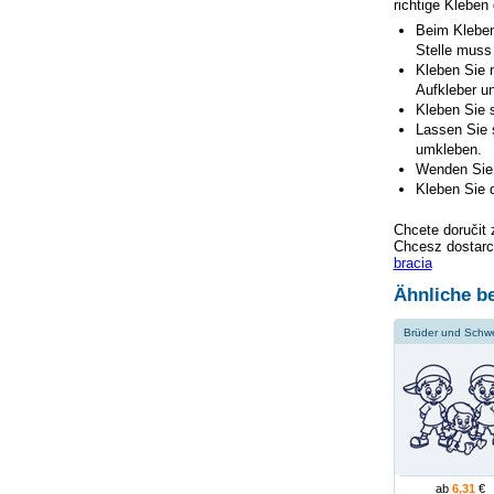
richtige Kleben
Beim Kleben
Stelle muss
Kleben Sie n
Aufkleber un
Kleben Sie s
Lassen Sie 
umkleben.
Wenden Sie 
Kleben Sie d
Chcete doručit 
Chcesz dostarc
bracia
Ähnliche be
Brüder und Schwe
ab
6,31
€