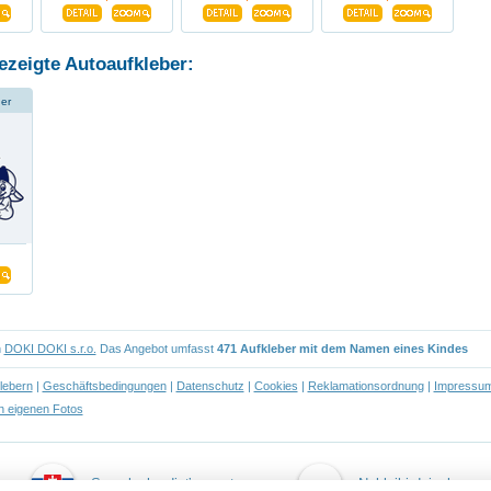
ezeigte Autoaufkleber:
der
n
DOKI DOKI s.r.o.
Das Angebot umfasst
471 Aufkleber mit dem Namen eines Kindes
lebern
|
Geschäftsbedingungen
|
Datenschutz
|
Cookies
|
Reklamationsordnung
|
Impressu
 eigenen Fotos
Samolepky dieťa v aute
Naklejki dziecko w