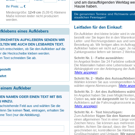
und am darauffolgenden Werktag wer
Hause haben.
Ihr Preis:
...
€
Mindestgröße:
12×9 cm
(5,09 €) Kleinere
Die genannten Termine sind Richtwerte und 
Maße können leider nicht produziert
staatlichen Feiertagen!
werden.
Leitfaden für den Einkauf:
ufklebens eines Aufklebers
Ein Aufkleber
drei kleine brüder
wird in vie
bestellt vier Sie legen ihn in den Warenkorb
VERKEHRTEN AUFKLEBERN SENDEN WIR
Liefer- und Rechnungsdaten aus und sen
ELTEN WIE AUCH DEN LESBAREN TEXT.
Bestellung ab. Wir fertigen alles im Auftrag
Aufkleber haben wir nicht auf Lager. Je n
ich entscheiden, ob Sie den Aufkleber auf die
Zahlungsweise liefern wir binnen 2 Werkt
r die Heckscheibe kleben werden.
Schritt Nr. 1 - Farbe auswählen:
en Text schneiden Sie ab.
Im Angebot finden Sie 24 Farbtöne selbstk
Die Materialien haben eine Lebensdauer 
Abhängigkeit von der Anbringung der Aufk
gestellt
[
Mehr anzeigen
]
ehrt
Schritt Nr. 2 - Maße des Autoaufklebe
Wählen können Sie aus voreingestellten 
wählen eigene Abmessungen. [
Mehr anze
r einem Aufkleber
Schritt Nr. 3 - Art des Aufklebens wähl
Im Angebot haben Sie zwei Möglichkeiten,
NEN NAMEN ODER EINEN TEXT MIT BIS
Option
so, wie sie dargestellt ist
für das
N HINZU.
Aufklebers auf die Fahrzeugkarosserie 
nachstehende Feld aus und wählen Sie die
[
Mehr anzeigen
]
 Wenn Sie keinen
Text
, eintragen, erhalten Sie
Schritt Nr. 4 - Text hinzufügen:
ne Text (nur die Abbildung).
Zum Aufkleber
fügen Sie den Namen de
einen allgemeinen Text in einer Länge von
Zeichen hinzu. Sie können aus mehreren S
wählen. Achten Sie darauf, dass der Text r
geschrieben ist, kontrollieren Sie Kleinbu
Großbuchstaben und Umlaute.
Wir passe