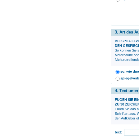
3. Art des A
BEI SPIEGEL
DEN GESPIEG
So können Sie s
Motorhaube ode
Nichtzutreffend
so, wie dar
spiegelverk
4. Text unte
FÜGEN SIE EI
ZU 30 ZEICHE
Füllen Sie das 
Schriftart aus.
den Aufkleber oh
text: