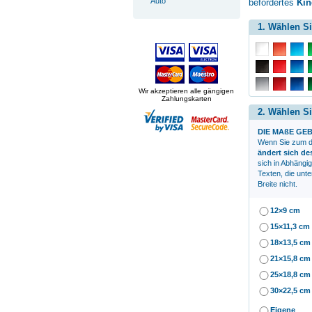
Auto
befördertes
Kin
1. Wählen Si
Wir akzeptieren alle gängigen
Zahlungskarten
2. Wählen Si
DIE MAßE GEB
Wenn Sie zum
d
ändert sich d
sich in Abhängi
Texten, die unte
Breite nicht.
12×9 cm
15×11,3 cm
18×13,5 cm
21×15,8 cm
25×18,8 cm
30×22,5 cm
Eigene