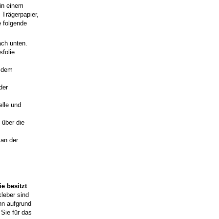
 in einem
Trägerpapier,
e folgende
ach unten.
sfolie
t dem
der
elle und
 über die
 an der
e besitzt
kleber sind
nn aufgrund
Sie für das