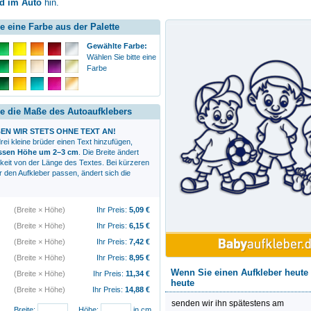
d im Auto
hin.
e eine Farbe aus der Palette
Gewählte Farbe:
Wählen Sie bitte eine
Farbe
e die Maße des Autoaufklebers
EN WIR STETS OHNE TEXT AN!
rei kleine brüder
einen Text hinzufügen,
essen Höhe um 2–3 cm
. Die Breite ändert
gkeit von der Länge des Textes. Bei kürzeren
r den Aufkleber passen, ändert sich die
(Breite × Höhe)
Ihr Preis:
5,09
€
(Breite × Höhe)
Ihr Preis:
6,15
€
(Breite × Höhe)
Ihr Preis:
7,42
€
(Breite × Höhe)
Ihr Preis:
8,95
€
Wenn Sie einen Aufkleber heute 
(Breite × Höhe)
Ihr Preis:
11,34
€
heute
(Breite × Höhe)
Ihr Preis:
14,88
€
senden wir ihn spätestens am
Breite:
Höhe:
in cm