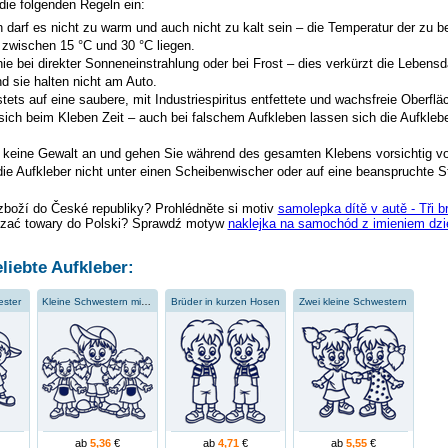
 die folgenden Regeln ein:
 darf es nicht zu warm und auch nicht zu kalt sein – die Temperatur der zu 
 zwischen 15 °C und 30 °C liegen.
ie bei direkter Sonneneinstrahlung oder bei Frost – dies verkürzt die Lebensd
d sie halten nicht am Auto.
tets auf eine saubere, mit Industriespiritus entfettete und wachsfreie Oberflä
sich beim Kleben Zeit – auch bei falschem Aufkleben lassen sich die Aufklebe
keine Gewalt an und gehen Sie während des gesamten Klebens vorsichtig vo
ie Aufkleber nicht unter einen Scheibenwischer oder auf eine beanspruchte St
zboží do České republiky? Prohlédněte si motiv
samolepka dítě v autě - Tři 
zać towary do Polski? Sprawdź motyw
naklejka na samochód z imieniem dzie
liebte Aufkleber:
ster
Kleine Schwestern mit einem Bruder
Brüder in kurzen Hosen
Zwei kleine Schwestern
ab
5,36
€
ab
4,71
€
ab
5,55
€