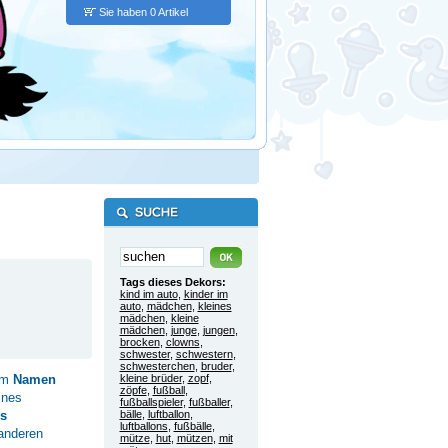
Sie haben 0 Artikel
Tags dieses Dekors:
kind im auto
,
kinder im
auto
,
mädchen
,
kleines
mädchen
,
kleine
mädchen
,
junge
,
jungen
,
brocken
,
clowns
,
schwester
,
schwestern
,
schwesterchen
,
bruder
,
dem
Namen
kleine brüder
,
zopf
,
zöpfe
,
fußball
,
ines
fußballspieler
,
fußballer
,
s
bälle
,
luftballon
,
luftballons
,
fußbälle
,
anderen
mütze
,
hut
,
mützen
,
mit