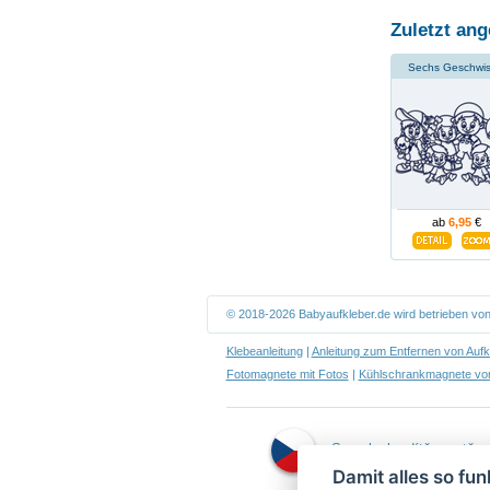
Zuletzt ang
Sechs Geschwis
ab
6,95
€
© 2018-2026 Babyaufkleber.de wird betrieben vo
Klebeanleitung
|
Anleitung zum Entfernen von Aufk
Fotomagnete mit Fotos
|
Kühlschrankmagnete von
Samolepky dítě v autě
Damit alles so funk