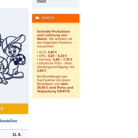
mütze
Schnelle Produktion
und Lieferung von
Waren
. Wir arbeiten mit
den folgenden Partnern
zusammen:
• GLS:
4,60 €
• DHL:
4,60 – 6,10 €
• Hermes:
5,90 – 7,70 €
• Deutsche Post - ohne
Sendungsverfolgung:
nur
3,60 €
Bei Bestellungen per
Nachnahme mit einem
Bestellwert von
über
39,90 € sind Porto und
Verpackung GRATIS
.
bestellen
11. 8.