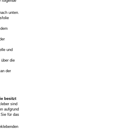
e folgende
nach unten.
sfolie
t dem
der
elle und
 über die
 an der
e besitzt
kleber sind
nn aufgrund
Sie für das
beklebenden