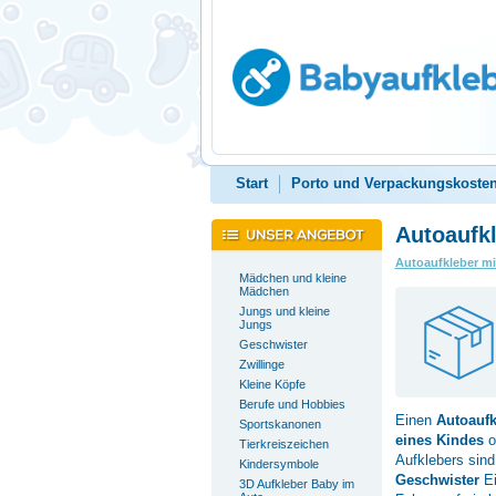
Start
Porto und Verpackungskoste
Autoaufk
Autoaufkleber m
Mädchen und kleine
Mädchen
Jungs und kleine
Jungs
Geschwister
Zwillinge
Kleine Köpfe
Berufe und Hobbies
Einen
Autoauf
Sportskanonen
eines Kindes
o
Tierkreiszeichen
Aufklebers sin
Kindersymbole
Geschwister
Ei
3D Aufkleber Baby im