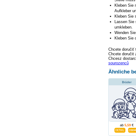
Kleben Sie n
Aufkleber un
Kleben Sie s
Lassen Sie 
umkleben.
Wenden Sie 
Kleben Sie d
Chcete doručiť 
Chcete doručit 
Chcesz dostarc
sourozenců
Ähnliche be
Brüder
ab
5,59
€