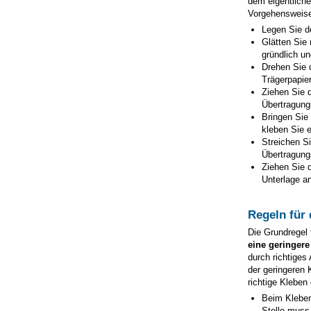
dem eigentliche
Vorgehensweise
Legen Sie d
Glätten Sie 
gründlich un
Drehen Sie 
Trägerpapie
Ziehen Sie d
Übertragungs
Bringen Sie
kleben Sie e
Streichen Si
Übertragungs
Ziehen Sie d
Unterlage an
Regeln für
Die Grundregel 
eine geringere
durch richtiges
der geringeren 
richtige Kleben
Beim Kleben
Stelle muss