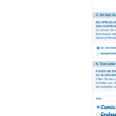
3. Art des A
BEI SPIEGEL
DEN GESPIEG
So können Sie s
Motorhaube ode
Nichtzutreffend
so, wie dar
spiegelverk
4. Text unte
FÜGEN SIE EI
ZU 30 ZEICHE
Füllen Sie das 
Schriftart aus.
den Aufkleber oh
text: