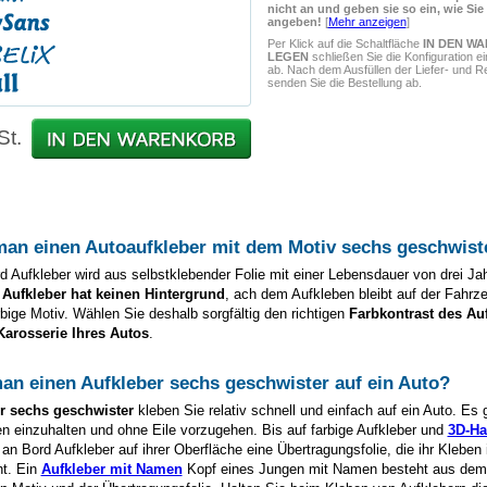
nicht an und geben sie so ein, wie Sie
angeben!
[
Mehr anzeigen
]
Per Klick auf die Schaltfläche
IN DEN W
LEGEN
schließen Sie die Konfiguration e
ab. Nach dem Ausfüllen der Liefer- und 
senden Sie die Bestellung ab.
St.
man einen Autoaufkleber mit dem Motiv
sechs geschwist
d Aufkleber wird aus selbstklebender Folie mit einer Lebensdauer von drei Ja
 Aufkleber hat keinen Hintergrund
, ach dem Aufkleben bleibt auf der Fahrz
arbige Motiv. Wählen Sie deshalb sorgfältig den richtigen
Farbkontrast des Au
Karosserie Ihres Autos
.
man einen Aufkleber
sechs geschwister
auf ein Auto?
er
sechs geschwister
kleben Sie relativ schnell und einfach auf ein Auto. Es 
en einzuhalten und ohne Eile vorzugehen. Bis auf farbige Aufkleber und
3D-Ha
 an Bord Aufkleber auf ihrer Oberfläche eine Übertragungsfolie, die ihr Kleben
ht. Ein
Aufkleber mit Namen
Kopf eines Jungen mit Namen besteht aus dem 