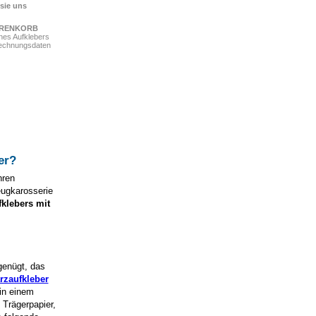
 sie uns
ARENKORB
ines Aufklebers
Rechnungsdaten
er
?
hren
eugkarosserie
fklebers mit
genügt, das
rzaufkleber
 in einem
Trägerpapier,