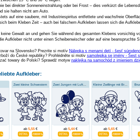
ie bei direkter Sonneneinstrahlung oder bei Frost – dies verkürzt die Lebensd
d sie halten nicht am Auto.
tets auf eine saubere, mit Industriespiritus entfettete und wachsfreie Oberflä
sich beim Kleben Zeit – auch bei falschem Aufkleben lassen sich die Aufklebe
keine Gewalt an und gehen Sie während des gesamten Klebens vorsichtig vo
ie Aufkleber nicht unter einen Scheibenwischer oder auf eine beanspruchte St
tovar na Slovensko? Prezrite si motív
Nálepka s menami detí - šesť súroden
zboží do České republiky? Prohlédněte si motiv
samolepka se jmény - Šest 
zać towary do Polski? Sprawdź motyw
naklejka na samochód z imieniem dzi
liebte Aufkleber:
Zwei kleine Schwestern
Zwei Jungen mit Luftballons
Kleine Zwillinge mit Bruder
Bru
ab
5,55
€
ab
5,44
€
ab
5,65
€