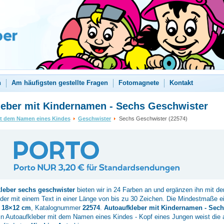
n
Am häufigsten gestellte Fragen
Fotomagnete
Kontakt
leber mit Kindernamen - Sechs Geschwister
it dem Namen eines Kindes
Geschwister
Sechs Geschwister (22574)
kleber
sechs geschwister
bieten wir in 24 Farben an und ergänzen ihn mit 
der mit einem Text in einer Länge von bis zu 30 Zeichen. Die Mindestmaße e
d
18×12 cm
, Katalognummer
22574
.
Autoaufkleber mit Kindernamen - Sech
n Autoaufkleber mit dem Namen eines Kindes - Kopf eines Jungen weist die 