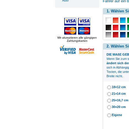
Auto
Fahrer auf ein 
1. Wählen Si
Wir akzeptieren alle gängigen
Zahlungskarten
2. Wählen Si
DIE MAßE GEB
Wenn Sie zum
s
ändert sich d
sich in Abhängi
Texten, die unte
Breite nicht.
18×12 cm
21×14 cm
25×16,7 cm
30×20 cm
Eigene