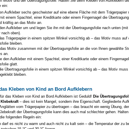
n Motiv und der Übertragungsfolie. Halten Sie beim Kleben von Aufklebern di
 ein:
en Aufkleber
sechs geschwister
auf eine ebene Fläche mit dem Trägerpapier 
mit einem Spachtel, einer Kreditkarte oder einem Fingernagel die Übertragung
d kräftig an das Motiv an.
den Aufkleber um und legen Sie ihn mit der Übertragungsfolie nach unten (mi
r nach oben).
as Trägerpapier in einem spitzen Winkel vorsichtig ab – das Motiv muss auf 
folie bleiben.
 das Motiv zusammen mit der Übertragungsfolie an die von Ihnen gewählte St
s an.
e den Aufkleber mit einem Spachtel, einer Kreditkarte oder einem Fingernagel
folie glatt.
ie Übertragungsfolie in einem spitzen Winkel vorsichtig ab – das Motiv muss
geklebt bleiben.
 das Kleben von Kind an Bord Aufklebern
für das Kleben von Kind an Bord Aufklebern ist Geduld!
Die Übertragungsfoli
 Klebekraft
– dies ist kein Mangel, sondern ihre Eigenschaft. Gegliederte Auf
 Anglätten vom Trägerpapier zu übertragen – das braucht ein wenig Übung, de
Klebekraft der Übertragungsfolie kann dies auch mal schlechter gehen. Halten 
 die folgenden Regeln ein:
 darf es nicht zu warm und auch nicht zu kalt sein – die Temperatur der zu 
 zwischen 15 °C und 30 °C liegen.