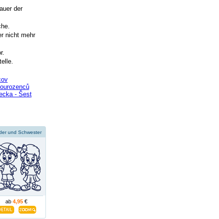
auer der
che.
r nicht mehr
r.
elle.
cov
sourozenců
ecka - Šest
der und Schwester
ab
4,95
€