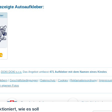
ezeigte Autoaufkleber:
ter
n
DOKI DOKI s.r.o.
Das Angebot umfasst
471 Aufkleber mit dem Namen eines Kindes
lebern
|
Geschäftsbedingungen
|
Datenschutz
|
Cookies
|
Reklamationsordnung
|
Impressu
 eigenen Fotos
Samolepky dieťa v aute
Naklejki dziecko w
tioniert, wie es soll