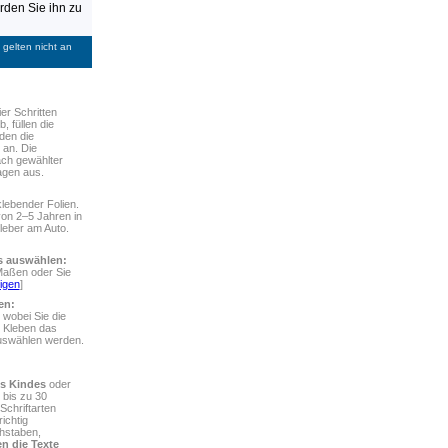
den Sie ihn zu
gelten nicht an
ier Schritten
, füllen die
den die
 an. Die
ach gewählter
agen aus.
lebender Folien.
von 2–5 Jahren in
leber am Auto.
rs auswählen:
Maßen oder Sie
igen
]
en:
 wobei Sie die
 Kleben das
auswählen werden.
s Kindes
oder
 bis zu 30
chriftarten
ichtig
chstaben,
n die Texte