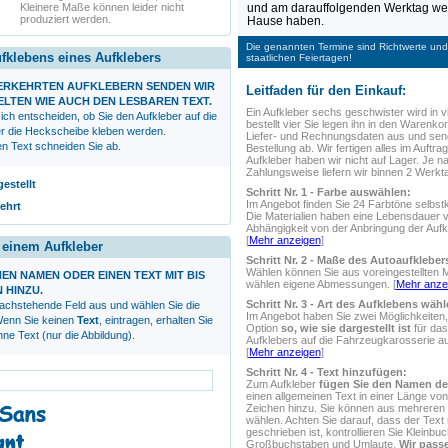
und am darauffolgenden Werktag wer
Kleinere Maße können leider nicht
produziert werden.
Hause haben.
Die genannten Termine sind Richtwerte und 
ufklebens eines Aufklebers
staatlichen Feiertagen!
VERKEHRTEN AUFKLEBERN SENDEN WIR
Leitfaden für den Einkauf:
ELTEN WIE AUCH DEN LESBAREN TEXT.
Ein Aufkleber
sechs geschwister
wird in v
ich entscheiden, ob Sie den Aufkleber auf die
bestellt vier Sie legen ihn in den Warenkorb
r die Heckscheibe kleben werden.
Liefer- und Rechnungsdaten aus und sen
en Text schneiden Sie ab.
Bestellung ab. Wir fertigen alles im Auftrag
Aufkleber haben wir nicht auf Lager. Je n
Zahlungsweise liefern wir binnen 2 Werkt
gestellt
Schritt Nr. 1 - Farbe auswählen:
Im Angebot finden Sie 24 Farbtöne selbstk
ehrt
Die Materialien haben eine Lebensdauer 
Abhängigkeit von der Anbringung der Aufk
[
Mehr anzeigen
]
r einem Aufkleber
Schritt Nr. 2 - Maße des Autoaufklebe
Wählen können Sie aus voreingestellten 
NEN NAMEN ODER EINEN TEXT MIT BIS
wählen eigene Abmessungen. [
Mehr anze
N HINZU.
Schritt Nr. 3 - Art des Aufklebens wähl
nachstehende Feld aus und wählen Sie die
Im Angebot haben Sie zwei Möglichkeiten,
 Wenn Sie keinen
Text
, eintragen, erhalten Sie
Option
so, wie sie dargestellt ist
für das
ne Text (nur die Abbildung).
Aufklebers auf die Fahrzeugkarosserie 
[
Mehr anzeigen
]
Schritt Nr. 4 - Text hinzufügen:
Zum Aufkleber
fügen Sie den Namen de
einen allgemeinen Text in einer Länge von
Zeichen hinzu. Sie können aus mehreren S
wählen. Achten Sie darauf, dass der Text r
geschrieben ist, kontrollieren Sie Kleinbu
Großbuchstaben und Umlaute.
Wir passe