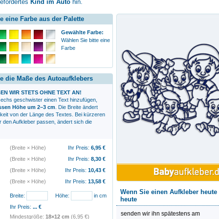
befördertes
Kind im Auto
hin.
e eine Farbe aus der Palette
Gewählte Farbe:
Wählen Sie bitte eine
Farbe
e die Maße des Autoaufklebers
EN WIR STETS OHNE TEXT AN!
echs geschwister
einen Text hinzufügen,
essen Höhe um 2–3 cm
. Die Breite ändert
gkeit von der Länge des Textes. Bei kürzeren
r den Aufkleber passen, ändert sich die
(Breite × Höhe)
Ihr Preis:
6,95
€
(Breite × Höhe)
Ihr Preis:
8,30
€
(Breite × Höhe)
Ihr Preis:
10,43
€
(Breite × Höhe)
Ihr Preis:
13,58
€
Wenn Sie einen Aufkleber heute 
Breite:
Höhe:
in cm
heute
Ihr Preis:
...
€
senden wir ihn spätestens am
Mindestgröße:
18×12 cm
(6,95 €)