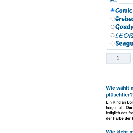
text:
Wie wählt 
plüschtier
?
Ein Kind an Bor
hergestellt.
Der
lediglich das f
der Farbe der 
Wie klebt 