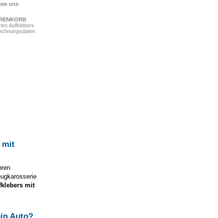
 sie uns
ARENKORB
ines Aufklebers
Rechnungsdaten
 mit
hren
eugkarosserie
fklebers mit
in Auto?