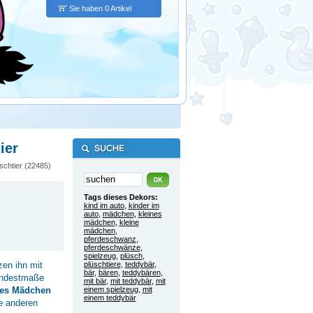
Sie haben 0 Artikel
ier
schtier (22485)
Tags dieses Dekors:
kind im auto
,
kinder im
auto
,
mädchen
,
kleines
mädchen
,
kleine
mädchen
,
pferdeschwanz
,
pferdeschwänze
,
spielzeug
,
plüsch
,
zen ihn mit
plüschtiere
,
teddybär
,
bär
,
bären
,
teddybären
,
Mindestmaße
mit bär
,
mit teddybär
,
mit
nes Mädchen
einem spielzeug
,
mit
einem teddybär
e anderen