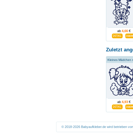
ab
4,66
€
Zuletzt ang
ab
4,93
€
© 2018-2026 Babyaufkleber.de wird betrieben vo