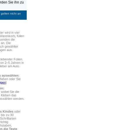
den Sie ihn zu
gelten nicht an
ier
wird in vier
 Warenkorb, füllen
senden die
 an. Die
ach gewählter
agen aus.
lebender Folien.
von 2–5 Jahren in
leber am Auto.
rs auswählen:
Maßen oder Sie
igen
]
en:
 wobei Sie die
 Kleben das
auswählen werden.
s Kindes
oder
 bis zu 30
chriftarten
ichtig
chstaben,
n die Texte