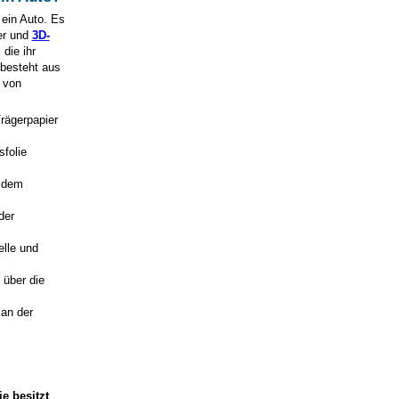
 ein Auto. Es
er und
3D-
die ihr
besteht aus
 von
rägerpapier
sfolie
t dem
der
elle und
 über die
 an der
e besitzt