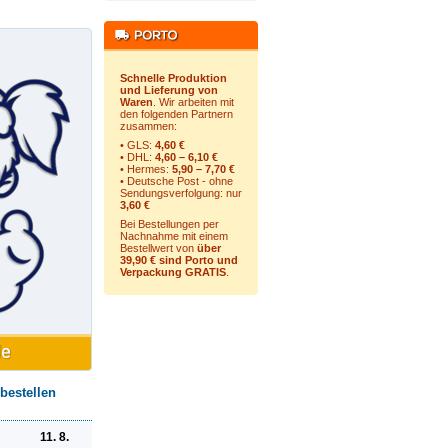
Schnelle Produktion
und Lieferung von
Waren
. Wir arbeiten mit
den folgenden Partnern
zusammen:
• GLS:
4,60 €
• DHL:
4,60 – 6,10 €
• Hermes:
5,90 – 7,70 €
• Deutsche Post - ohne
Sendungsverfolgung:
nur
3,60 €
Bei Bestellungen per
Nachnahme mit einem
Bestellwert von
über
39,90 € sind Porto und
Verpackung GRATIS
.
bestellen
11. 8.