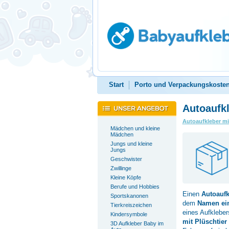
Start
Porto und Verpackungskoste
Autoaufkl
Autoaufkleber m
Mädchen und kleine
Mädchen
Jungs und kleine
Jungs
Geschwister
Zwillinge
Kleine Köpfe
Berufe und Hobbies
Einen
Autoauf
Sportskanonen
dem
Namen ei
Tierkreiszeichen
eines Aufkleber
Kindersymbole
mit Plüschtier
3D Aufkleber Baby im