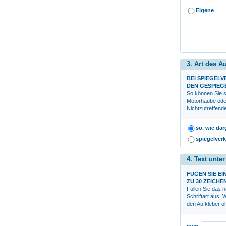
Eigene
3. Art des A
BEI SPIEGEL
DEN GESPIEG
So können Sie s
Motorhaube ode
Nichtzutreffend
so, wie dar
spiegelverk
4. Text unte
FÜGEN SIE EI
ZU 30 ZEICHE
Füllen Sie das 
Schriftart aus.
den Aufkleber oh