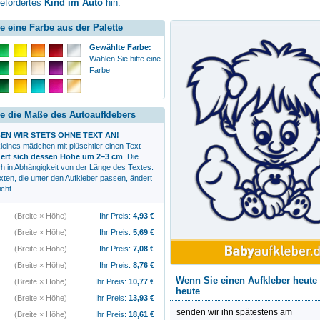
befördertes
Kind im Auto
hin.
e eine Farbe aus der Palette
Gewählte Farbe:
Wählen Sie bitte eine
Farbe
e die Maße des Autoaufklebers
EN WIR STETS OHNE TEXT AN!
leines mädchen mit plüschtier
einen Text
ert sich dessen Höhe um 2–3 cm
. Die
ch in Abhängigkeit von der Länge des Textes.
xten, die unter den Aufkleber passen, ändert
icht.
(Breite × Höhe)
Ihr Preis:
4,93
€
(Breite × Höhe)
Ihr Preis:
5,69
€
(Breite × Höhe)
Ihr Preis:
7,08
€
(Breite × Höhe)
Ihr Preis:
8,76
€
Wenn Sie einen Aufkleber heute 
(Breite × Höhe)
Ihr Preis:
10,77
€
heute
(Breite × Höhe)
Ihr Preis:
13,93
€
senden wir ihn spätestens am
(Breite × Höhe)
Ihr Preis:
18,61
€