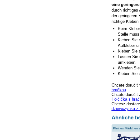
eine geringere
durch richtiges
der geringeren 
richtige Kleben
Beim Kleben
Stelle muss
Kleben Sie n
Aufkleber un
Kleben Sie s
Lassen Sie 
umkleben.
Wenden Sie 
Kleben Sie d
Chcete doručiť 
hračkou
Chcete doručit 
Holčička s hra
Chcesz dostarc
dziewczynka z
Ähnliche be