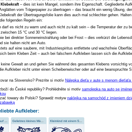
 Klebekraft
– dies ist kein Mangel, sondern ihre Eigenschaft. Gegliederte Auf
 Anglätten vom Trägerpapier zu übertragen – das braucht ein wenig Übung, de
Klebekraft der Übertragungsfolie kann dies auch mal schlechter gehen. Halten 
 die folgenden Regeln ein:
 darf es nicht zu warm und auch nicht zu kalt sein – die Temperatur der zu 
 zwischen 15 °C und 30 °C liegen.
ie bei direkter Sonneneinstrahlung oder bei Frost – dies verkürzt die Lebensd
d sie halten nicht am Auto.
tets auf eine saubere, mit Industriespiritus entfettete und wachsfreie Oberflä
sich beim Kleben Zeit – auch bei falschem Aufkleben lassen sich die Aufklebe
keine Gewalt an und gehen Sie während des gesamten Klebens vorsichtig vo
ie Aufkleber nicht unter einen Scheibenwischer oder auf eine beanspruchte St
tovar na Slovensko? Prezrite si motív
Nálepka dieťa v aute s menom dieťaťa 
zboží do České republiky? Prohlédněte si motiv
samolepka na auto se jménem
čkou
zać towary do Polski? Sprawdź motyw
naklejka na samochód z imieniem dzi
 zabawką
liebte Aufkleber:
Kleines Mädchen auf der Schaukel
Geliebtes kleines Mädchen
Kleinkind mit einem Spielzeug