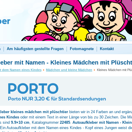
n
Am häufigsten gestellte Fragen
Fotomagnete
Kontakt
eber mit Namen - Kleines Mädchen mit Plüscht
it dem Namen eines Kindes
Mädchen und kleine Mädchen
Kleines Mädchen mit Plü
kleber
kleines mädchen mit plüschtier
bieten wir in 24 Farben an und ergän
nes Kindes
oder mit einem Text in einer Länge von bis zu 30 Zeichen. Die 
s sind
9.9×10 cm
, Katalognummer
22485
.
Autoaufkleber mit Namen - Klei
Ein Autoaufkleber mit dem Namen eines Kindes - Kopf eines Jungen weist di