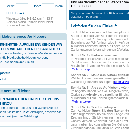
und am darauffolgenden Werktag wer
Hause haben.
Breite:
Höhe:
in cm
Ihr Preis:
...
€
Die genannten Termine sind Richtwerte und 
staatlichen Feiertagen!
Mindestgröße:
9.9×10 cm
(4,93 €)
Kleinere Maße können leider nicht
produziert werden.
Leitfaden für den Einkauf:
Ein Aufkleber
kleines mädchen mit plüscht
Schritten bestellt vier Sie legen ihn in den
ufklebens eines Aufklebers
die Liefer- und Rechnungsdaten aus und 
Bestellung ab. Wir fertigen alles im Auftrag
VERKEHRTEN AUFKLEBERN SENDEN WIR
Aufkleber haben wir nicht auf Lager. Je n
ELTEN WIE AUCH DEN LESBAREN TEXT.
Zahlungsweise liefern wir binnen 2 Werkt
ich entscheiden, ob Sie den Aufkleber auf die
Schritt Nr. 1 - Farbe auswählen:
r die Heckscheibe kleben werden.
Im Angebot finden Sie 24 Farbtöne selbstk
en Text schneiden Sie ab.
Die Materialien haben eine Lebensdauer 
Abhängigkeit von der Anbringung der Aufk
[
Mehr anzeigen
]
gestellt
Schritt Nr. 2 - Maße des Autoaufklebe
Wählen können Sie aus voreingestellten 
ehrt
wählen eigene Abmessungen. [
Mehr anze
Schritt Nr. 3 - Art des Aufklebens wähl
r einem Aufkleber
Im Angebot haben Sie zwei Möglichkeiten,
Option
so, wie sie dargestellt ist
für das
Aufklebers auf die Fahrzeugkarosserie 
NEN NAMEN ODER EINEN TEXT MIT BIS
[
Mehr anzeigen
]
N HINZU.
Schritt Nr. 4 - Text hinzufügen:
nachstehende Feld aus und wählen Sie die
Zum Aufkleber
fügen Sie den Namen de
 Wenn Sie keinen
Text
, eintragen, erhalten Sie
einen allgemeinen Text in einer Länge von
ne Text (nur die Abbildung).
Zeichen hinzu. Sie können aus mehreren S
wählen. Achten Sie darauf, dass der Text r
geschrieben ist, kontrollieren Sie Kleinbu
Großbuchstaben und Umlaute.
Wir passe