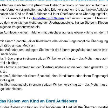
er
kleines mädchen mit plüschtier
kleben Sie relativ schnell und einfach auf
htige Vorgehen einzuhalten und ohne Eile vorzugehen. Bis auf farbige Aufkleb
aben alle Kind an Bord Aufkleber auf ihrer Oberfläche eine Übertragungsfolie, 
m Stück ermöglicht. Ein
Aufkleber mit Namen
Kopf eines Jungen mit Namen 
r, dem eigentlichen Motiv und der Übertragungsfolie. Halten Sie beim Kleben
folgende Vorgehensweise ein:
en Aufkleber
kleines mädchen mit plüschtier
auf eine ebene Fläche mit dem T
mit einem Spachtel, einer Kreditkarte oder einem Fingernagel die Übertragung
d kräftig an das Motiv an.
den Aufkleber um und legen Sie ihn mit der Übertragungsfolie nach unten (mi
r nach oben).
as Trägerpapier in einem spitzen Winkel vorsichtig ab – das Motiv muss auf 
folie bleiben.
 das Motiv zusammen mit der Übertragungsfolie an die von Ihnen gewählte St
s an.
e den Aufkleber mit einem Spachtel, einer Kreditkarte oder einem Fingernagel
folie glatt.
ie Übertragungsfolie in einem spitzen Winkel vorsichtig ab – das Motiv muss
geklebt bleiben.
 das Kleben von Kind an Bord Aufklebern
für das Kleben von Kind an Bord Aufklebern ist Geduld!
Die Übertragungsfoli