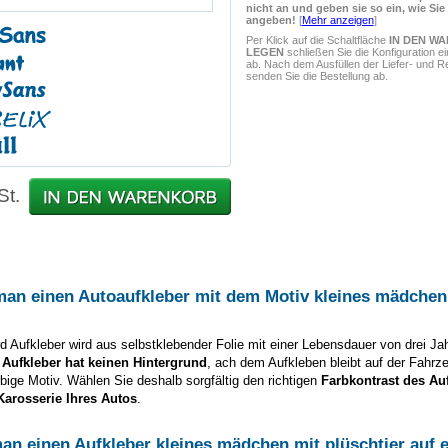
nicht an und geben sie so ein, wie Sie
angeben!
[
Mehr anzeigen
]
Per Klick auf die Schaltfläche
IN DEN W
LEGEN
schließen Sie die Konfiguration e
ab. Nach dem Ausfüllen der Liefer- und 
senden Sie die Bestellung ab.
St.
man einen Autoaufkleber mit dem Motiv
kleines mädchen
d Aufkleber wird aus selbstklebender Folie mit einer Lebensdauer von drei Ja
 Aufkleber hat keinen Hintergrund
, ach dem Aufkleben bleibt auf der Fahrz
arbige Motiv. Wählen Sie deshalb sorgfältig den richtigen
Farbkontrast des Au
Karosserie Ihres Autos
.
man einen Aufkleber
kleines mädchen mit plüschtier
auf e