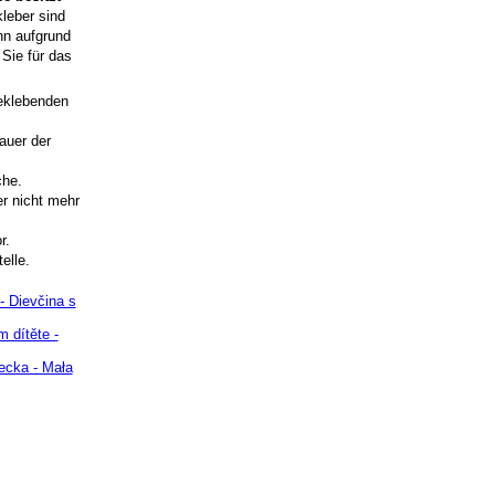
kleber sind
nn aufgrund
Sie für das
beklebenden
auer der
che.
r nicht mehr
r.
elle.
- Dievčina s
 dítěte -
ecka - Mała