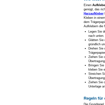
Einen
Aufkleb
genügt, das ric
Harzaufkleber
h
Kleben in eine
dem Trägerpapie
Aufklebern die 
Legen Sie d
nach unten.
Glätten Sie 
gründlich un
Drehen Sie 
Trägerpapie
Ziehen Sie d
Übertragungs
Bringen Sie
kleben Sie e
Streichen Si
Übertragungs
Ziehen Sie d
Unterlage an
Regeln für
Die Grundregel 