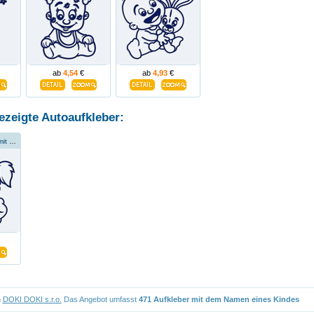
ab
4,54
€
ab
4,93
€
ezeigte Autoaufkleber:
Kleines Mädchen mit Plüschtier
n
DOKI DOKI s.r.o.
Das Angebot umfasst
471 Aufkleber mit dem Namen eines Kindes