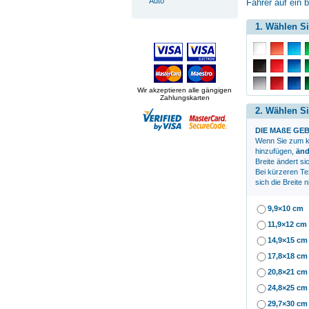
Auto
Fahrer auf ein 
1. Wählen Si
Wir akzeptieren alle gängigen
Zahlungskarten
2. Wählen Si
DIE MAßE GEB
Wenn Sie zum
k
hinzufügen,
änd
Breite ändert si
Bei kürzeren Te
sich die Breite n
9,9×10 cm
11,9×12 cm
14,9×15 cm
17,8×18 cm
20,8×21 cm
24,8×25 cm
29,7×30 cm