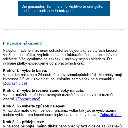
Die genannten Termine sind Richtwerte und gelten
nicht an staatlichen Feiertagen!
Průvodce nákupem:
Nálepka
mädchen mit einer schaufel
se objednává ve čtyřech krocích.
Vložíte ji do košíku, vyplníte dodací a fakturační údaje a objednávku
odešlete. Vše vyrábíme na zakázku, nálepky nejsou skladem. Dle
vybrané platby expedujeme do 2 pracovních dnů.
Krok č. 1 - vyberte barvu:
V nabídce naleznete 24 odstínů barev samolepících fólií. Materiály mají
životnost 2-5 let v závislosti na umístění samolepek na automobilu.
[
Zobrazit více
]
Krok č. 2 - vyberte rozměr samolepky na auto:
Vybírat můžete z přednastavených rozměrů nebo si zvolíte rozměr
vlastní. [
Zobrazit více
]
Krok č. 3 - vyberte způsob nalepení:
V nabídce máte dvě možnosti, přičemž volbu
tak jak je vyobrazena
budete vybírat pro lepení samolepky na karoserii vozidla. [
Zobrazit více
]
Krok č. 4 - přidejte text:
K nálepce
připojte jméno dítěte
nebo obecný text o délce až 30 znaků.