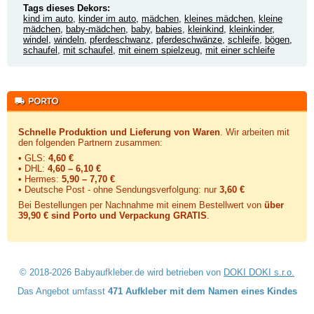
Tags dieses Dekors:
kind im auto
,
kinder im auto
,
mädchen
,
kleines mädchen
,
kleine
mädchen
,
baby-mädchen
,
baby
,
babies
,
kleinkind
,
kleinkinder
,
windel
,
windeln
,
pferdeschwanz
,
pferdeschwänze
,
schleife
,
bögen
,
schaufel
,
mit schaufel
,
mit einem spielzeug
,
mit einer schleife
Schnelle Produktion und Lieferung von Waren
. Wir arbeiten mit
den folgenden Partnern zusammen:
• GLS:
4,60 €
• DHL:
4,60 – 6,10 €
• Hermes:
5,90 – 7,70 €
• Deutsche Post - ohne Sendungsverfolgung:
nur
3,60 €
Bei Bestellungen per Nachnahme mit einem Bestellwert von
über
39,90 € sind Porto und Verpackung GRATIS
.
© 2018-2026 Babyaufkleber.de wird betrieben von
DOKI DOKI s.r.o.
Das Angebot umfasst
471 Aufkleber mit dem Namen eines Kindes