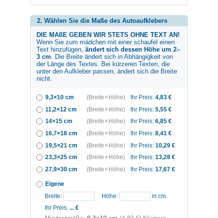
2. Wählen Sie die Maße des Autoaufklebers
DIE MAßE GEBEN WIR STETS OHNE TEXT AN!
Wenn Sie zum
mädchen mit einer schaufel
einen
Text hinzufügen,
ändert sich dessen Höhe um 2–
3 cm
. Die Breite ändert sich in Abhängigkeit von
der Länge des Textes. Bei kürzeren Texten, die
unter den Aufkleber passen, ändert sich die Breite
nicht.
9,3×10 cm
(Breite × Höhe)
Ihr Preis:
4,83
€
11,2×12 cm
(Breite × Höhe)
Ihr Preis:
5,55
€
14×15 cm
(Breite × Höhe)
Ihr Preis:
6,85
€
16,7×18 cm
(Breite × Höhe)
Ihr Preis:
8,41
€
19,5×21 cm
(Breite × Höhe)
Ihr Preis:
10,29
€
23,3×25 cm
(Breite × Höhe)
Ihr Preis:
13,28
€
27,9×30 cm
(Breite × Höhe)
Ihr Preis:
17,67
€
Eigene
Breite:
Höhe:
in cm
Ihr Preis:
...
€