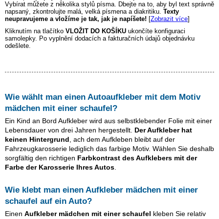
Vybírat můžete z několika stylů písma. Dbejte na to, aby byl text správně
napsaný, zkontrolujte malá, velká písmena a diakritiku.
Texty
neupravujeme a vložíme je tak, jak je napíšete!
[
Zobrazit více
]
Kliknutím na tlačítko
VLOŽIT DO KOŠÍKU
ukončíte konfiguraci
samolepky. Po vyplnění dodacích a fakturačních údajů objednávku
odešlete.
Wie wählt man einen Autoaufkleber mit dem Motiv
mädchen mit einer schaufel
?
Ein Kind an Bord Aufkleber wird aus selbstklebender Folie mit einer
Lebensdauer von drei Jahren hergestellt.
Der Aufkleber hat
keinen Hintergrund
, ach dem Aufkleben bleibt auf der
Fahrzeugkarosserie lediglich das farbige Motiv. Wählen Sie deshalb
sorgfältig den richtigen
Farbkontrast des Aufklebers mit der
Farbe der Karosserie Ihres Autos
.
Wie klebt man einen Aufkleber
mädchen mit einer
schaufel
auf ein Auto?
Einen
Aufkleber
mädchen mit einer schaufel
kleben Sie relativ