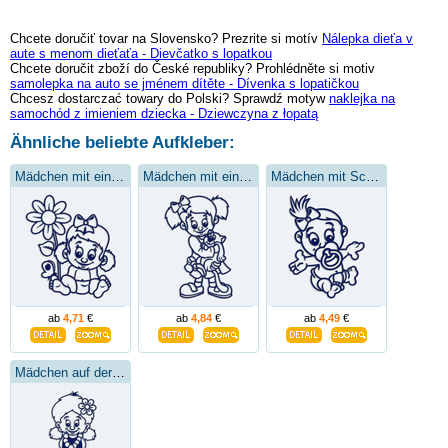
Chcete doručiť tovar na Slovensko? Prezrite si motív
Nálepka dieťa v
aute s menom dieťaťa - Dievčatko s lopatkou
Chcete doručit zboží do České republiky? Prohlédněte si motiv
samolepka na auto se jménem dítěte - Dívenka s lopatičkou
Chcesz dostarczać towary do Polski? Sprawdź motyw
naklejka na
samochód z imieniem dziecka - Dziewczyna z łopatą
Ähnliche beliebte Aufkleber:
Mädchen mit einer Blume
Mädchen mit einem Kätzchen
Mädchen mit Schnuller
ab
4,71
€
ab
4,84
€
ab
4,49
€
Mädchen auf der Wiese