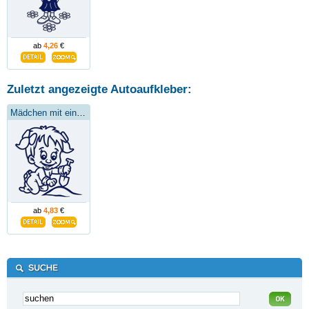
ab
4,26
€
Zuletzt angezeigte Autoaufkleber:
Mädchen mit einer Schaufel
ab
4,83
€