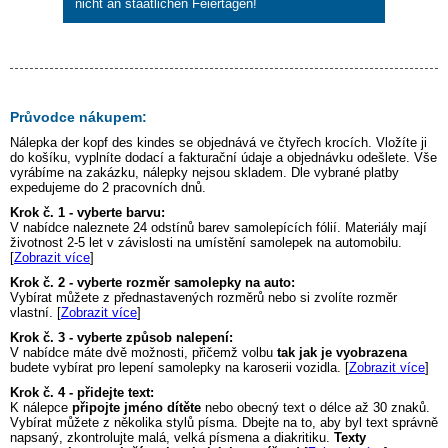
nicht an staatlichen Feiertagen!
Průvodce nákupem:
Nálepka
der kopf des kindes
se objednává ve čtyřech krocích. Vložíte ji
do košíku, vyplníte dodací a fakturační údaje a objednávku odešlete. Vše
vyrábíme na zakázku, nálepky nejsou skladem. Dle vybrané platby
expedujeme do 2 pracovních dnů.
Krok č. 1 - vyberte barvu:
V nabídce naleznete 24 odstínů barev samolepících fólií. Materiály mají
životnost 2-5 let v závislosti na umístění samolepek na automobilu.
[
Zobrazit více
]
Krok č. 2 - vyberte rozměr samolepky na auto:
Vybírat můžete z přednastavených rozměrů nebo si zvolíte rozměr
vlastní. [
Zobrazit více
]
Krok č. 3 - vyberte způsob nalepení:
V nabídce máte dvě možnosti, přičemž volbu
tak jak je vyobrazena
budete vybírat pro lepení samolepky na karoserii vozidla. [
Zobrazit více
]
Krok č. 4 - přidejte text:
K nálepce
připojte jméno dítěte
nebo obecný text o délce až 30 znaků.
Vybírat můžete z několika stylů písma. Dbejte na to, aby byl text správně
napsaný, zkontrolujte malá, velká písmena a diakritiku.
Texty