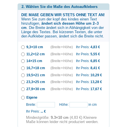
2. Wählen Sie die Maße des Autoaufklebers
DIE MAßE GEBEN WIR STETS OHNE TEXT AN!
Wenn Sie zum
der kopf des kindes
einen Text
hinzufügen,
ändert sich dessen Höhe um 2–3
cm
. Die Breite ändert sich in Abhängigkeit von der
Länge des Textes. Bei kürzeren Texten, die unter
den Aufkleber passen, ändert sich die Breite nicht.
9,3×10 cm
(Breite × Höhe)
Ihr Preis:
4,83
€
11,2×12 cm
(Breite × Höhe)
Ihr Preis:
5,55
€
14×15 cm
(Breite × Höhe)
Ihr Preis:
6,85
€
16,7×18 cm
(Breite × Höhe)
Ihr Preis:
8,41
€
19,5×21 cm
(Breite × Höhe)
Ihr Preis:
10,29
€
23,3×25 cm
(Breite × Höhe)
Ihr Preis:
13,28
€
27,9×30 cm
(Breite × Höhe)
Ihr Preis:
17,67
€
Eigene
Breite:
Höhe:
in cm
Ihr Preis:
...
€
Mindestgröße:
9.3×10 cm
(4,83 €) Kleinere
Maße können leider nicht produziert werden.