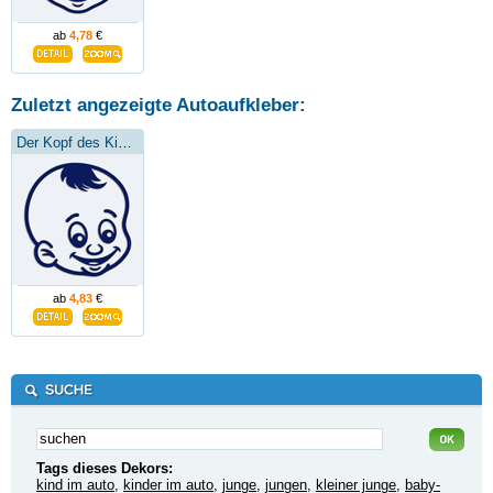
ab
4,78
€
Zuletzt angezeigte Autoaufkleber:
Der Kopf des Kindes
ab
4,83
€
Tags dieses Dekors:
kind im auto
,
kinder im auto
,
junge
,
jungen
,
kleiner junge
,
baby-