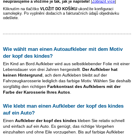
neupravujeme a vložíme je tak, jak je napíšete!
[
Zobrazit více
]
Kliknutím na tlačítko
VLOŽIT DO KOŠÍKU
ukončíte konfiguraci
samolepky. Po vyplnění dodacích a fakturačních údajů objednávku
odešlete.
Wie wählt man einen Autoaufkleber mit dem Motiv
der kopf des kindes
?
Ein Kind an Bord Aufkleber wird aus selbstklebender Folie mit einer
Lebensdauer von drei Jahren hergestellt.
Der Aufkleber hat
keinen Hintergrund
, ach dem Aufkleben bleibt auf der
Fahrzeugkarosserie lediglich das farbige Motiv. Wählen Sie deshalb
sorgfältig den richtigen
Farbkontrast des Aufklebers mit der
Farbe der Karosserie Ihres Autos
.
Wie klebt man einen Aufkleber
der kopf des kindes
auf ein Auto?
Einen
Aufkleber
der kopf des kindes
kleben Sie relativ schnell
und einfach auf ein Auto. Es genügt, das richtige Vorgehen
einzuhalten und ohne Eile vorzugehen. Bis auf farbige Aufkleber