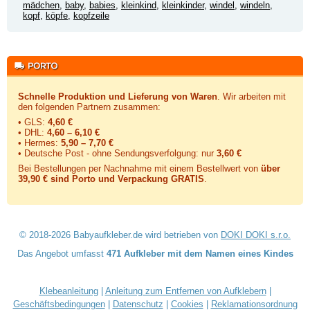
mädchen
,
baby
,
babies
,
kleinkind
,
kleinkinder
,
windel
,
windeln
,
kopf
,
köpfe
,
kopfzeile
Schnelle Produktion und Lieferung von Waren
. Wir arbeiten mit
den folgenden Partnern zusammen:
• GLS:
4,60 €
• DHL:
4,60 – 6,10 €
• Hermes:
5,90 – 7,70 €
• Deutsche Post - ohne Sendungsverfolgung:
nur
3,60 €
Bei Bestellungen per Nachnahme mit einem Bestellwert von
über
39,90 € sind Porto und Verpackung GRATIS
.
© 2018-2026 Babyaufkleber.de wird betrieben von
DOKI DOKI s.r.o.
Das Angebot umfasst
471 Aufkleber mit dem Namen eines Kindes
Klebeanleitung
|
Anleitung zum Entfernen von Aufklebern
|
Geschäftsbedingungen
|
Datenschutz
|
Cookies
|
Reklamationsordnung