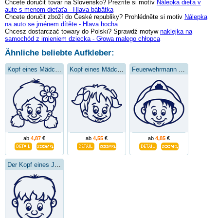
Chcete doručiť tovar na Slovensko? Prezrite si motív
Nálepka dieťa v
aute s menom dieťaťa - Hlava bábätka
Chcete doručit zboží do České republiky? Prohlédněte si motiv
Nálepka
na auto se jménem dítěte - Hlava hocha
Chcesz dostarczać towary do Polski? Sprawdź motyw
naklejka na
samochód z imieniem dziecka - Głowa małego chłopca
Ähnliche beliebte Aufkleber:
Kopf eines Mädchens mit einer Blume
Kopf eines Mädchens
Feuerwehrmann Kopf
ab
4,87
€
ab
4,55
€
ab
4,85
€
Der Kopf eines Jungen