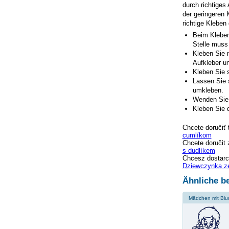
durch richtiges
der geringeren 
richtige Kleben
Beim Kleben
Stelle muss
Kleben Sie n
Aufkleber un
Kleben Sie s
Lassen Sie 
umkleben.
Wenden Sie 
Kleben Sie d
Chcete doručiť 
cumlíkom
Chcete doručit 
s dudlíkem
Chcesz dostarc
Dziewczynka z
Ähnliche be
Mädchen mit Bl