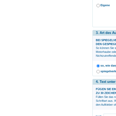
Eigene
3. Art des A
BEI SPIEGEL
DEN GESPIEG
So können Sie s
Motorhaube ode
Nichtzutreffend
so, wie dar
spiegelverk
4. Text unte
FÜGEN SIE EI
ZU 30 ZEICHE
Füllen Sie das 
Schriftart aus.
den Aufkleber oh