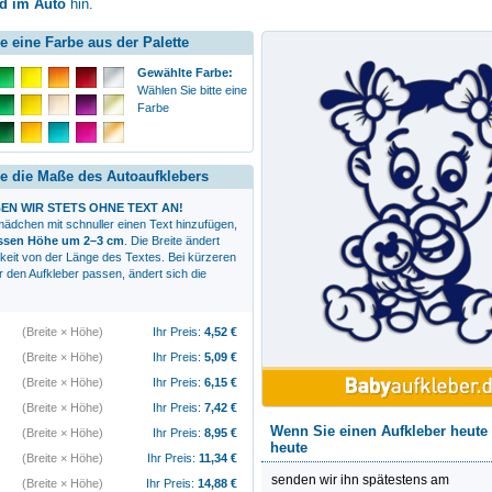
d im Auto
hin.
e eine Farbe aus der Palette
Gewählte Farbe:
Wählen Sie bitte eine
Farbe
e die Maße des Autoaufklebers
EN WIR STETS OHNE TEXT AN!
ädchen mit schnuller
einen Text hinzufügen,
essen Höhe um 2–3 cm
. Die Breite ändert
gkeit von der Länge des Textes. Bei kürzeren
r den Aufkleber passen, ändert sich die
(Breite × Höhe)
Ihr Preis:
4,52
€
(Breite × Höhe)
Ihr Preis:
5,09
€
(Breite × Höhe)
Ihr Preis:
6,15
€
(Breite × Höhe)
Ihr Preis:
7,42
€
Wenn Sie einen Aufkleber heute 
(Breite × Höhe)
Ihr Preis:
8,95
€
heute
(Breite × Höhe)
Ihr Preis:
11,34
€
senden wir ihn spätestens am
(Breite × Höhe)
Ihr Preis:
14,88
€