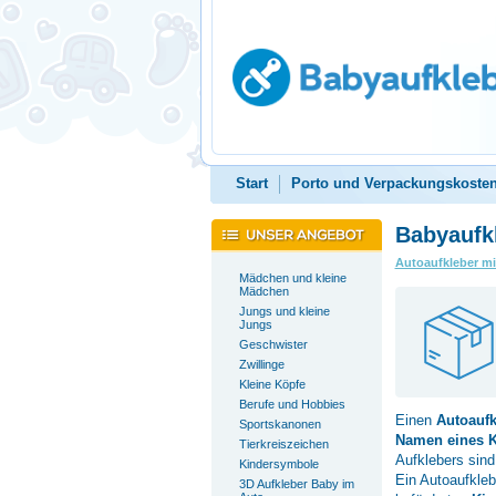
Start
Porto und Verpackungskoste
Babyaufk
Autoaufkleber m
Mädchen und kleine
Mädchen
Jungs und kleine
Jungs
Geschwister
Zwillinge
Kleine Köpfe
Berufe und Hobbies
Einen
Autoauf
Sportskanonen
Namen eines 
Tierkreiszeichen
Aufklebers sin
Kindersymbole
Ein Autoaufkleb
3D Aufkleber Baby im