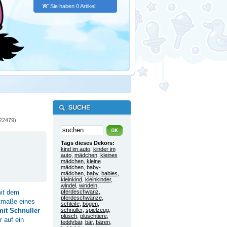
Sie haben 0 Artikel
22479)
Tags dieses Dekors:
kind im auto
,
kinder im
auto
,
mädchen
,
kleines
mädchen
,
kleine
mädchen
,
baby-
mädchen
,
baby
,
babies
,
kleinkind
,
kleinkinder
,
windel
,
windeln
,
mit dem
pferdeschwanz
,
pferdeschwänze
,
stmaße eines
schleife
,
bögen
,
it Schnuller
schnuller
,
spielzeug
,
plüsch
,
plüschtiere
,
 auf ein
teddybär
,
bär
,
bären
,