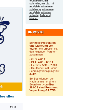
teddybären
,
mit
schnuller
,
mit bär
,
mit
teddybär
,
mit einem
spielzeug
,
mit einem
teddybär
,
mit einer
schleife
,
farbband
,
bänder
Schnelle Produktion
und Lieferung von
Waren
. Wir arbeiten mit
den folgenden Partnern
zusammen:
• GLS:
4,60 €
• DHL:
4,60 – 6,10 €
• Hermes:
5,90 – 7,70 €
• Deutsche Post - ohne
Sendungsverfolgung:
nur
3,60 €
Bei Bestellungen per
Nachnahme mit einem
Bestellwert von
über
39,90 € sind Porto und
Verpackung GRATIS
.
bestellen
11. 8.