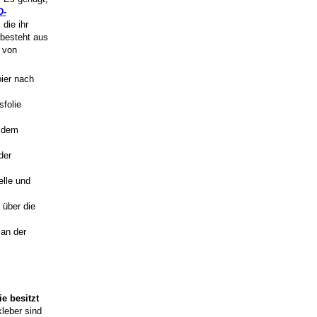
D-
die ihr
besteht aus
 von
ier nach
sfolie
t dem
der
elle und
 über die
 an der
e besitzt
kleber sind