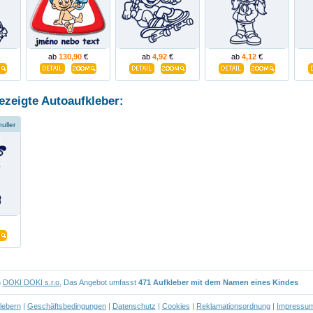
ab
130,90
€
ab
4,92
€
ab
4,12
€
ezeigte Autoaufkleber:
uller
n
DOKI DOKI s.r.o.
Das Angebot umfasst
471 Aufkleber mit dem Namen eines Kindes
lebern
|
Geschäftsbedingungen
|
Datenschutz
|
Cookies
|
Reklamationsordnung
|
Impressu