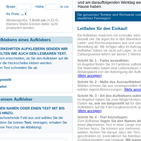
und am darauffolgenden Werktag wer
Hause haben.
Breite:
Höhe:
in cm
Ihr Preis:
...
€
Die genannten Termine sind Richtwerte und 
staatlichen Feiertagen!
Mindestgröße:
7.5×10 cm
(4,52 €)
Kleinere Maße können leider nicht
produziert werden.
Leitfaden für den Einkauf:
Ein Aufkleber
mädchen mit schnuller
wird 
bestellt vier Sie legen ihn in den Warenkorb
ufklebens eines Aufklebers
Liefer- und Rechnungsdaten aus und sen
Bestellung ab. Wir fertigen alles im Auftrag
VERKEHRTEN AUFKLEBERN SENDEN WIR
Aufkleber haben wir nicht auf Lager. Je n
ELTEN WIE AUCH DEN LESBAREN TEXT.
Zahlungsweise liefern wir binnen 2 Werkt
ich entscheiden, ob Sie den Aufkleber auf die
Schritt Nr. 1 - Farbe auswählen:
r die Heckscheibe kleben werden.
Im Angebot finden Sie 24 Farbtöne selbstk
en Text schneiden Sie ab.
Die Materialien haben eine Lebensdauer 
Abhängigkeit von der Anbringung der Aufk
[
Mehr anzeigen
]
gestellt
Schritt Nr. 2 - Maße des Autoaufklebe
Wählen können Sie aus voreingestellten 
ehrt
wählen eigene Abmessungen. [
Mehr anze
Schritt Nr. 3 - Art des Aufklebens wähl
r einem Aufkleber
Im Angebot haben Sie zwei Möglichkeiten,
Option
so, wie sie dargestellt ist
für das
Aufklebers auf die Fahrzeugkarosserie 
NEN NAMEN ODER EINEN TEXT MIT BIS
[
Mehr anzeigen
]
N HINZU.
Schritt Nr. 4 - Text hinzufügen:
nachstehende Feld aus und wählen Sie die
Zum Aufkleber
fügen Sie den Namen de
 Wenn Sie keinen
Text
, eintragen, erhalten Sie
einen allgemeinen Text in einer Länge von
ne Text (nur die Abbildung).
Zeichen hinzu. Sie können aus mehreren S
wählen. Achten Sie darauf, dass der Text r
geschrieben ist, kontrollieren Sie Kleinbu
Großbuchstaben und Umlaute.
Wir passe