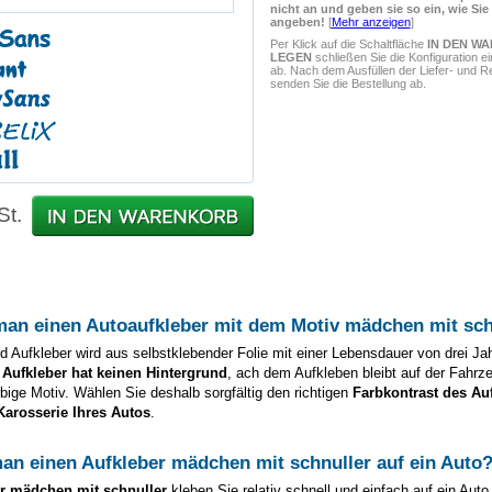
nicht an und geben sie so ein, wie Sie
angeben!
[
Mehr anzeigen
]
Per Klick auf die Schaltfläche
IN DEN W
LEGEN
schließen Sie die Konfiguration e
ab. Nach dem Ausfüllen der Liefer- und 
senden Sie die Bestellung ab.
St.
man einen Autoaufkleber mit dem Motiv
mädchen mit sch
d Aufkleber wird aus selbstklebender Folie mit einer Lebensdauer von drei Ja
 Aufkleber hat keinen Hintergrund
, ach dem Aufkleben bleibt auf der Fahrz
arbige Motiv. Wählen Sie deshalb sorgfältig den richtigen
Farbkontrast des Au
Karosserie Ihres Autos
.
man einen Aufkleber
mädchen mit schnuller
auf ein Auto
er
mädchen mit schnuller
kleben Sie relativ schnell und einfach auf ein Auto