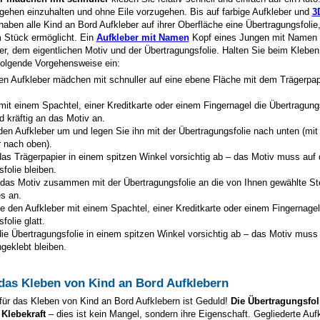
rgehen einzuhalten und ohne Eile vorzugehen. Bis auf farbige Aufkleber und
3
aben alle Kind an Bord Aufkleber auf ihrer Oberfläche eine Übertragungsfolie, 
m Stück ermöglicht. Ein
Aufkleber mit Namen
Kopf eines Jungen mit Namen 
r, dem eigentlichen Motiv und der Übertragungsfolie. Halten Sie beim Kleben
folgende Vorgehensweise ein:
en Aufkleber
mädchen mit schnuller
auf eine ebene Fläche mit dem Trägerpap
mit einem Spachtel, einer Kreditkarte oder einem Fingernagel die Übertragung
d kräftig an das Motiv an.
den Aufkleber um und legen Sie ihn mit der Übertragungsfolie nach unten (mi
r nach oben).
as Trägerpapier in einem spitzen Winkel vorsichtig ab – das Motiv muss auf 
folie bleiben.
 das Motiv zusammen mit der Übertragungsfolie an die von Ihnen gewählte St
s an.
e den Aufkleber mit einem Spachtel, einer Kreditkarte oder einem Fingernagel
folie glatt.
ie Übertragungsfolie in einem spitzen Winkel vorsichtig ab – das Motiv muss
geklebt bleiben.
 das Kleben von Kind an Bord Aufklebern
für das Kleben von Kind an Bord Aufklebern ist Geduld!
Die Übertragungsfoli
 Klebekraft
– dies ist kein Mangel, sondern ihre Eigenschaft. Gegliederte Auf