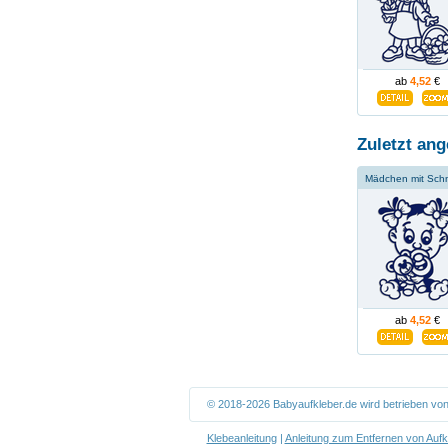
ab
4,52
€
Zuletzt ang
Mädchen mit Schn
ab
4,52
€
© 2018-2026 Babyaufkleber.de wird betrieben vo
Klebeanleitung
|
Anleitung zum Entfernen von Aufk