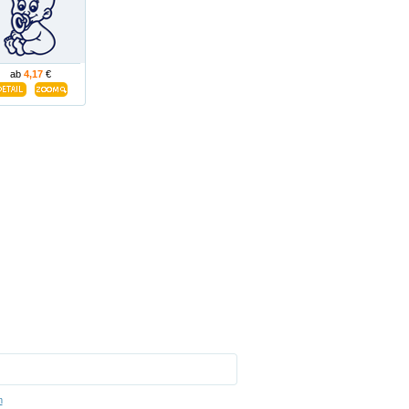
ab
4,17
€
m