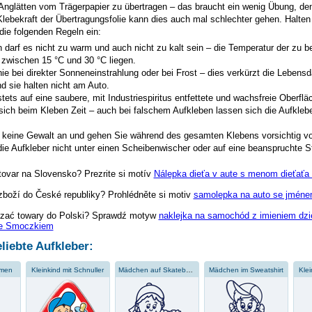
 Anglätten vom Trägerpapier zu übertragen – das braucht ein wenig Übung, de
Klebekraft der Übertragungsfolie kann dies auch mal schlechter gehen. Halten 
 die folgenden Regeln ein:
 darf es nicht zu warm und auch nicht zu kalt sein – die Temperatur der zu 
 zwischen 15 °C und 30 °C liegen.
ie bei direkter Sonneneinstrahlung oder bei Frost – dies verkürzt die Lebensd
d sie halten nicht am Auto.
tets auf eine saubere, mit Industriespiritus entfettete und wachsfreie Oberflä
sich beim Kleben Zeit – auch bei falschem Aufkleben lassen sich die Aufklebe
keine Gewalt an und gehen Sie während des gesamten Klebens vorsichtig vo
ie Aufkleber nicht unter einen Scheibenwischer oder auf eine beanspruchte St
tovar na Slovensko? Prezrite si motív
Nálepka dieťa v aute s menom dieťaťa 
zboží do České republiky? Prohlédněte si motiv
samolepka na auto se jménem
zać towary do Polski? Sprawdź motyw
naklejka na samochód z imieniem dzi
e Smoczkiem
liebte Aufkleber:
umen
Kleinkind mit Schnuller
Mädchen auf Skateboard
Mädchen im Sweatshirt
Klei