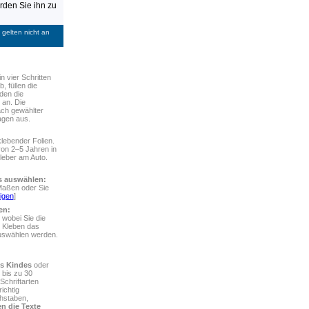
den Sie ihn zu
gelten nicht an
in vier Schritten
, füllen die
den die
 an. Die
ach gewählter
agen aus.
lebender Folien.
von 2–5 Jahren in
leber am Auto.
rs auswählen:
Maßen oder Sie
igen
]
en:
 wobei Sie die
 Kleben das
auswählen werden.
s Kindes
oder
 bis zu 30
chriftarten
ichtig
chstaben,
n die Texte