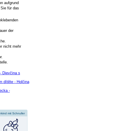
nn aufgrund
Sie für das
beklebenden
auer der
che.
r nicht mehr
r.
elle.
- Dievčina s
 dítěte - Holčina
ecka -
nkind mit Schnuller