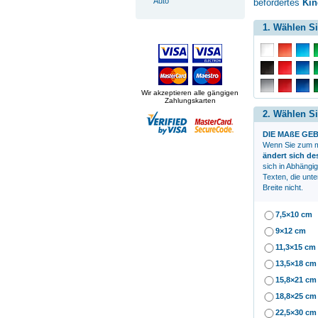
Auto
befördertes
Kin
1. Wählen Si
Wir akzeptieren alle gängigen
Zahlungskarten
2. Wählen Si
DIE MAßE GEB
Wenn Sie zum
m
ändert sich d
sich in Abhängi
Texten, die unte
Breite nicht.
7,5×10 cm
9×12 cm
11,3×15 cm
13,5×18 cm
15,8×21 cm
18,8×25 cm
22,5×30 cm