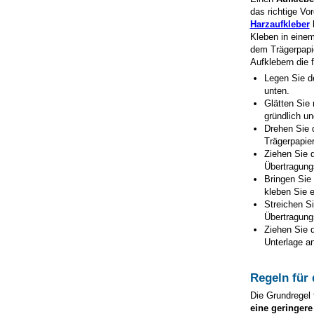
das richtige Vo
Harzaufkleber
h
Kleben in eine
dem Trägerpapie
Aufklebern die 
Legen Sie d
unten.
Glätten Sie 
gründlich un
Drehen Sie 
Trägerpapie
Ziehen Sie d
Übertragungs
Bringen Sie
kleben Sie e
Streichen Si
Übertragungs
Ziehen Sie d
Unterlage an
Regeln für
Die Grundregel 
eine geringere