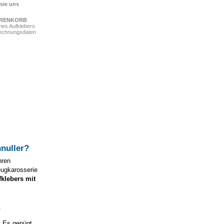
 sie uns
ARENKORB
ines Aufklebers
Rechnungsdaten
nuller
?
hren
eugkarosserie
fklebers mit
?
. Es genügt,